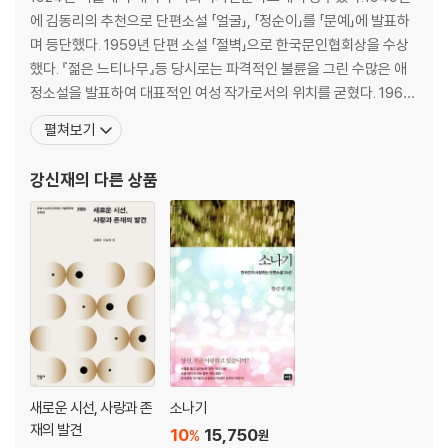
에 김동리의 추천으로 단편소설 「얼굴」, 「정순이」를 「문예」에 발표하
며 등단했다. 1959년 단편 소설 「절벽」으로 한국문인협회상을 수상
했다. 『젊은 느티나무』등 당시로는 파격적인 불륜을 그린 수많은 애
정소설을 발표하여 대표적인 여성 작가로서의 위치를 굳혔다. 1967
년 장편 소설 『이 찬란한 슬픔을』로 여류문학상을 받았고, 1984년에
펼쳐보기
는 장편 소설 『사도세자빈』으로 중앙문화대상, 1988년에는 같은 작
품으로 대한민국예술원상을 수상했다. 그녀의 작품경향은 '임진강의
강신재
의 다른 상품
민들레'(1962), '파도'(1963)에
새로운 시선, 사랑과 존
소나기
재의 발견
10
15,750
%
원