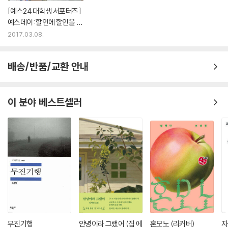
[예스24 대학생 서포터즈]
예스데이: 할인에 할인을 더
하다
2017.03.08.
배송/반품/교환 안내
이 분야 베스트셀러
무진기행
안녕이라 그랬어 (집 에
혼모노 (리커버)
자