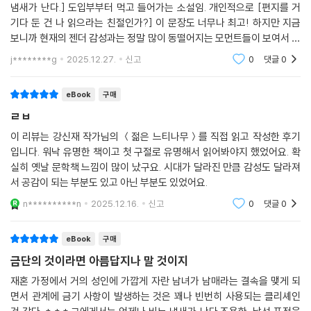
냄새가 난다.] 도입부부터 먹고 들어가는 소설임. 개인적으로 [편지를 거
기다 둔 건 나 읽으라는 친절인가?] 이 문장도 너무나 최고! 하지만 지금
보니까 현재의 젠더 감성과는 정말 많이 동떨어지는 모먼트들이 보여서 그
게 좀 아쉬웠어요. 예전에는 정말 설레면서 읽었던 것 같은데 시대가 변하
j********g
2025.12.27.
신고
0
댓글
0
니 제가 책을
eBook
구매
ㄹㅂ
이 리뷰는 강신재 작가님의 ＜젊은 느티나무＞를 직접 읽고 작성한 후기
입니다. 워낙 유명한 책이고 첫 구절로 유명해서 읽어봐야지 했었어요. 확
실히 옛날 문학책 느낌이 많이 났구요. 시대가 달라진 만큼 감성도 달라져
서 공감이 되는 부분도 있고 아닌 부분도 있었어요.
n**********n
2025.12.16.
신고
0
댓글
0
eBook
구매
금단의 것이라면 아름답지나 말 것이지
재혼 가정에서 거의 성인에 가깝게 자란 남녀가 남매라는 결속을 맺게 되
면서 관계에 금기 사항이 발생하는 것은 꽤나 빈번히 사용되는 클리셰인