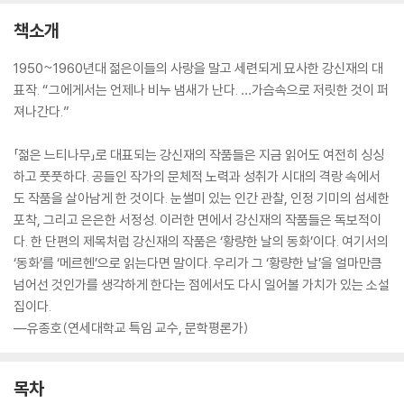
책소개
1950~1960년대 젊은이들의 사랑을 말고 세련되게 묘사한 강신재의 대
표작. “그에게서는 언제나 비누 냄새가 난다. …가슴속으로 저릿한 것이 퍼
져나간다.”
「젊은 느티나무」로 대표되는 강신재의 작품들은 지금 읽어도 여전히 싱싱
하고 풋풋하다. 공들인 작가의 문체적 노력과 성취가 시대의 격랑 속에서
도 작품을 살아남게 한 것이다. 눈썰미 있는 인간 관찰, 인정 기미의 섬세한
포착, 그리고 은은한 서정성. 이러한 면에서 강신재의 작품들은 독보적이
다. 한 단편의 제목처럼 강신재의 작품은 ‘황량한 날의 동화’이다. 여기서의
‘동화’를 ‘메르헨’으로 읽는다면 말이다. 우리가 그 ‘황량한 날’을 얼마만큼
넘어선 것인가를 생각하게 한다는 점에서도 다시 일어볼 가치가 있는 소설
집이다.
―유종호(연세대학교 특임 교수, 문학평론가)
목차