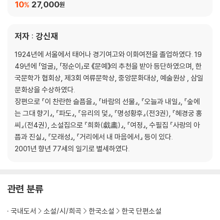
10
27,000
%
원
저자 : 강신재
1924년에 서울에서 태어나 경기여고와 이화여전을 졸업하였다. 19
49년에 「얼굴」, 「정순이」로 《문예》의 추천을 받아 등단하였으며, 한
국문학가 협회상, 제3회 여류문학상, 중앙문화대상, 예술원상 , 삼일
문화상을 수상하였다.
장편으로 『이 찬란한 슬픔을』, 『바람의 선물』, 『오늘과 내일』, 『숲에
는 그대 향기』, 『파도』, 『유리의 덫』, 『명성황후』(전3권), 『혜경궁 홍
씨』(전4권), 소설집으로 『희화(戱畵)』, 『여정』, 수필집 『사랑의 아
픔과 진실』, 『모래성』, 『거리에서 내 마음에서』 등이 있다.
2001년 향년 77세의 일기로 별세하였다.
관련 분류
국내도서
소설/시/희곡
한국소설
한국 단편소설