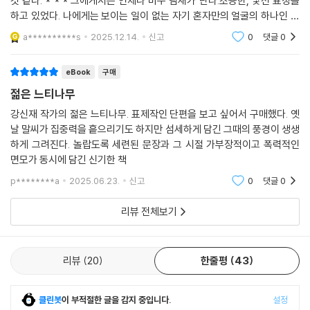
것 같다. * * * 그에게서는 언제나 비누 냄새가 난다.조용한, 낯선 표정을
하고 있었다. 나에게는 보이는 일이 없는 자기 혼자만의 얼굴의 하나인 것
같았다.'오빠'그는 나에게 그런 명칭을 가진 사람이었다.'오빠'그것은 나에
a**********s
2025.12.14.
신고
0
댓글
0
게 있어 무리와
eBook
구매
젊은 느티나무
강신재 작가의 젊은 느티나무. 표제작인 단편을 보고 싶어서 구매했다. 옛
날 말씨가 집중력을 흩으리기도 하지만 섬세하게 담긴 그때의 풍경이 생생
하게 그려진다. 놀랍도록 세련된 문장과 그 시절 가부장적이고 폭력적인
면모가 동시에 담긴 신기한 책
p********a
2025.06.23.
신고
0
댓글
0
리뷰 전체보기
리뷰
20
한줄평
43
클린봇
이 부적절한 글을 감지 중입니다.
설정