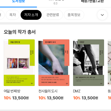
도서정보
배송/반품/교환
63
개
목차
저자 소개
관련분류
품목정보
오늘의 작가 총서
여덟 번째 방
천사들의 도시
DMZ
동
10
13,500
10
13,500
10
13,500
1
%
%
%
원
원
원