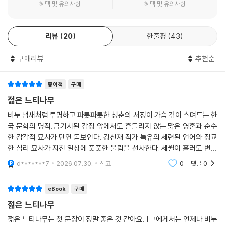
혜택 및 유의사항
혜택 및 유의사항
리뷰
20
한줄평
43
구매리뷰
추천순
종이책
구매
젊은 느티나무
비누 냄새처럼 투명하고 파릇파릇한 청춘의 서정이 가슴 깊이 스며드는 한
국 문학의 명작. 금기시된 감정 앞에서도 흔들리지 않는 맑은 영혼과 순수
한 감각적 묘사가 단연 돋보인다. 강신재 작가 특유의 세련된 언어와 정교
한 심리 묘사가 지친 일상에 풋풋한 울림을 선사한다. 세월이 흘러도 변하
지 않는 청춘의 빛깔과 순수의 가치를 깨우쳐 주는 고전. 마음을 정화하고
d*******7
2026.07.30.
신고
0
댓글
0
싶을 때 곁에
eBook
구매
젊은 느티나무
젊은 느티나무는 첫 문장이 정말 좋은 것 같아요. [그에게서는 언제나 비누