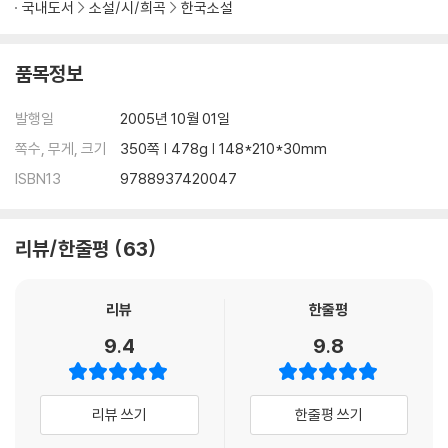
국내도서
소설/시/희곡
한국소설
품목정보
발행일
2005년 10월 01일
쪽수, 무게, 크기
350쪽 | 478g | 148*210*30mm
ISBN13
9788937420047
리뷰/한줄평
63
리뷰
한줄평
9.4
9.8
리뷰 쓰기
한줄평 쓰기