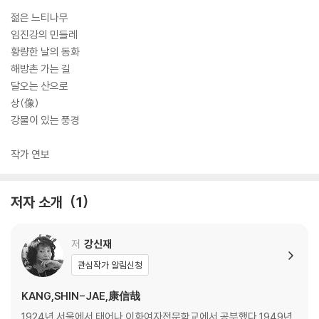
젊은 느티나무
임진강의 민들레
황량한 날의 동화
해방촌 가는 길
달오는 산으로
상(像)
강물이 있는 풍경
작가 연보
저자 소개
1
저
강신재
관심작가 알림신청
KANG,SHIN-JAE,康信哉
1924년 서울에서 태어나 이화여자전문학교에서 공부했다.1949년