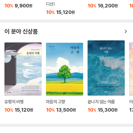
디션)
10
9,900
10
16,200
1
%
%
원
원
10
15,120
%
원
이 분야 신상품
유령의 비행
마음의 고향
끝나지 않는 여름
아
10
15,120
10
13,500
10
15,300
1
%
%
%
원
원
원