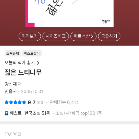
미리보기
사이즈비교
파트너샵
공유하기
소득공제
베스트셀러
오늘의 작가 총서
젊은 느티나무
강신재
저
민음사
2005.10.01.
9.7
판매지수
6,414
63
베스트
한국소설
51위
소설/시/희곡 top100 1주
13,000
원