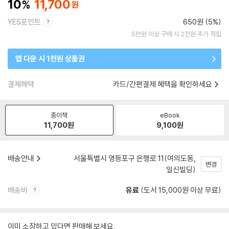
10
11,700
YES포인트
650원 (5%)
5만원 이상 구매 시 2천원 추가 적립
앱 다운 시 1천원 상품권
결제혜택
카드/간편결제 혜택을 확인하세요
종이책
eBook
11,700
원
9,100
원
배송안내
서울특별시 영등포구 은행로 11(여의도동,
변경
일신빌딩)
배송비
유료
(도서 15,000원 이상 무료)
이미 소장하고 있다면 판매해 보세요.