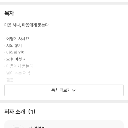
목차
마음 하나, 마음에게 묻는다
· 어떻게 사세요
· 시의 향기
· 아침의 언어
· 오후 여섯 시
· 마음에게 묻는다
· 별이 뜨는 저녁
· 질문
· 내가 아는 아름다움
목차 더보기
· 제 탓입니다
· 사랑이 예쁘기에
· 얼굴
저자 소개
1
· 웃음소리
· 눈길
· 별에게