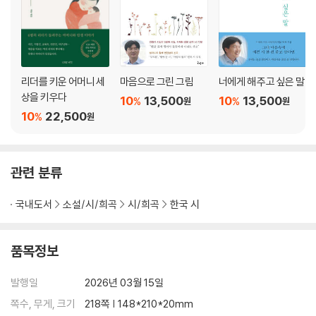
· 그건 사랑입니다
· 하루가 짧아진 이유
· 구름 예쁜 날
· 궁금해요
· 눈치
리더를 키운 어머니 세
마음으로 그린 그림
너에게 해 주고 싶은 말
· 비질
상을 키우다
10
13,500
10
13,500
%
%
원
원
· 사랑을 하다 보면
10
22,500
%
원
· 향기
· 그날
· 새벽 비
관련 분류
· 가슴에 돌을 안고
· 화풀이
국내도서
소설/시/희곡
시/희곡
한국 시
· 마음속 그 자리
· 자정
· 혼자여도
품목정보
· 갈대밭
· 이별의 색깔 슬픔의 향기
발행일
2026년 03월 15일
· 울고 싶은 밤
쪽수, 무게, 크기
218쪽 | 148*210*20mm
· 세상은 이토록 예쁜데