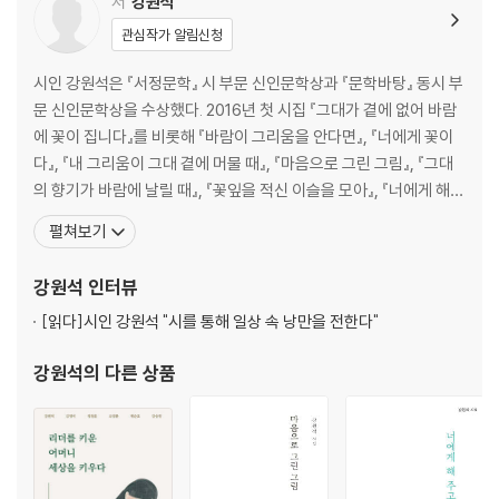
저
강원석
· 마음 잡기
관심작가 알림신청
· 도시의 작은 정원
· 우리를 위한 세상
시인 강원석은 『서정문학』 시 부문 신인문학상과 『문학바탕』 동시 부
· 게으른 아침
문 신인문학상을 수상했다. 2016년 첫 시집 『그대가 곁에 없어 바람
· 무게
에 꽃이 집니다』를 비롯해 『바람이 그리움을 안다면』, 『너에게 꽃이
· 새는 푸른 가지를 찾아서 앉는다
다』, 『내 그리움이 그대 곁에 머물 때』, 『마음으로 그린 그림』, 『그대
· 빨래
의 향기가 바람에 날릴 때』, 『꽃잎을 적신 이슬을 모아』, 『너에게 해
· 꽃과 별
주고 싶은 말』, 『어떻게 사세요』 등 총 아홉 권의 시집을 펴냈다. 다양
펼쳐보기
· 근심
한 연령층의 사랑을 받으며, 전작 모두 베스트셀러에 올랐다. 시인의
· 소나무
육성 오디오북 『꽃잎을 적신 이슬을 모아』는 오디오북 베스트셀러 1
강원석
인터뷰
· 멀미
위에 오르기도 했다.
[읽다]
시인 강원석 "시를 통해 일상 속 낭만을 전한다"
마음 둘, 그리움의 시간
강원석
의 다른 상품
· 1월 어느늦은 밤
· 너를 기다리며
· 그리움의 시간
· 눈 뜨자마자