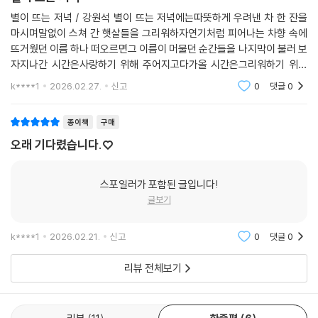
· 다시 백 년
별이 뜨는 저녁 / 강원석 별이 뜨는 저녁에는따뜻하게 우려낸 차 한 잔을
· 인류의 가슴에
마시며말없이 스쳐 간 햇살들을 그리워하자연기처럼 피어나는 차향 속에
뜨거웠던 이름 하나 떠오르면그 이름이 머물던 순간들을 나지막이 불러 보
자지나간 시간은사랑하기 위해 주어지고다가올 시간은그리워하기 위해
남겨지는 것을별이 뜨는 저녁에는밤이 오는 것을 두려워 말고곁에 있는 사
k****1
2026.02.27.
신고
0
댓글
0
람들을 한 번 더 사랑
종이책
구매
오래 기다렸습니다.♡
스포일러가 포함된 글입니다!
글보기
k****1
2026.02.21.
신고
0
댓글
0
리뷰 전체보기