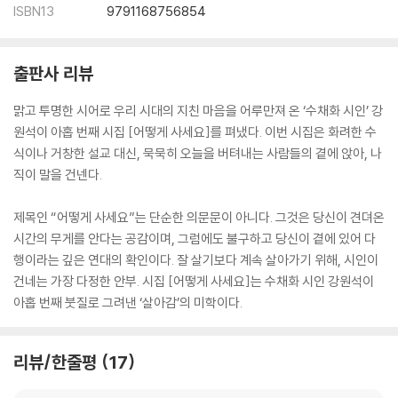
ISBN13
9791168756854
· 겨울의 이별
· 밥을 하다가
출판사 리뷰
마음 셋, 낙엽 쓰는 소리
맑고 투명한 시어로 우리 시대의 지친 마음을 어루만져 온 ‘수채화 시인’ 강
· 봄처럼
원석이 아홉 번째 시집 [어떻게 사세요]를 펴냈다. 이번 시집은 화려한 수
· 꽃향기
식이나 거창한 설교 대신, 묵묵히 오늘을 버텨내는 사람들의 곁에 앉아, 나
· 민들레
직이 말을 건넨다.
· 철쭉을 보다가
· 계란꽃
제목인 “어떻게 사세요”는 단순한 의문문이 아니다. 그것은 당신이 견뎌온
· 장미 때문에
시간의 무게를 안다는 공감이며, 그럼에도 불구하고 당신이 곁에 있어 다
· 사루비아
행이라는 깊은 연대의 확인이다. 잘 살기보다 계속 살아가기 위해, 시인이
· 햇살 아래 부모님
건네는 가장 다정한 안부. 시집 [어떻게 사세요]는 수채화 시인 강원석이
· 시골 마을
아홉 번째 붓질로 그려낸 ‘살아감’의 미학이다.
· 바람이 내게
· 여름밤
· 여름비
리뷰/한줄평
17
· 여름 냇가에서
· 담쟁이넝쿨