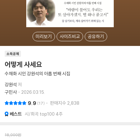
미리보기
사이즈비교
공유하기
소득공제
어떻게 사세요
수채화 시인 강원석의 아홉 번째 시집
강원석
저
구민사
2026.03.15.
9.9
판매지수
2,838
17
베스트
시/희곡 top100 4주
18,000
원