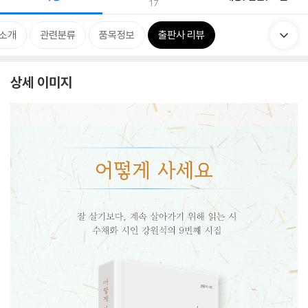
17
 소개
관련분류
품목정보
출판사 리뷰
상세 이미지