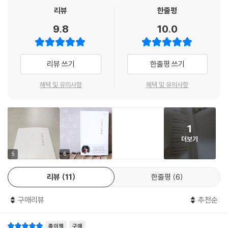
리뷰
한줄평
· 가을밤에
· 낙엽 쓰는 소리
9.8
10.0
· 가을 편지
· 고엽
· 우수수
리뷰 쓰기
한줄평 쓰기
· 눈을 기다리며
· 첫눈
혜택 및 유의사항
혜택 및 유의사항
· 12월
· 크리스마스
· 겨울밤
1
· 이월에는
더보기
5
6
마음 넷, 길이 아닌 길은 없다
리뷰
11
한줄평
6
· 여행
· 고택
구매리뷰
추천순
· 하나
· 늙어 가는 그대에게
종이책
구매