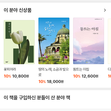
이 분야 신상품
꽃피어라
땅의 노래, 소금과 빛으
동트는 아침
디
로
10
10,800
10
12,600
1
%
%
원
원
10
18,000
%
원
이 책을 구입하신 분들이 산 분야 책