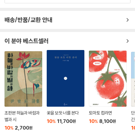
배송/반품/교환 안내
이 분야 베스트셀러
초판본 하늘과 바람과
꽃을 보듯 너를 본다
토마토 컵라면
단
별과 시
긴
10
11,700
10
8,100
%
%
원
원
10
2,700
1
%
원