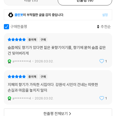
리뷰
11
한줄평
6
클린봇
이 부적절한 글을 감지 중입니다.
설정
구매한줄평
추천순
종이책
구매
슬픔에도 향기가 있다면 짙은 꽃향기이기를, 향기에 묻혀 슬픔 같은
건 잊어버리게
a********4
2026.03.02.
1
종이책
구매
지혜의 향기가 가득한 시집이다. 강원석 시인이 건네는 따뜻한
손길과 마음을 놓치지 말자.
a********4
2026.03.02.
1
한줄평 전체보기