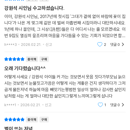
· 별
강원석 시인님 수고하셨습니다.
· 큰 나무
· 갈대는 춤춘다
이야, 강원석 시인님, 2017년에 첫시집 '그대가 곁에 없어 바람에 꽃이 집
니다'가 나온 게 엊그제 같은 데 벌써 아홉번째 시집이라니 대단하시네요.
· 길이 아닌 길은 없다
1년에 하나 꼴인데, 그 시상(詩想)들은 다 어디서 나는 줄 모르겠네요. 이
· 빈 의자
번 9집도 열심히 읖조리며 마음을 가다듬을 수 있는 기회가 되었으면 합니
· 휴일 아침
다. 강원석 시인님 수고하셨습니다.^^
· 기적을 만들어라
h****3
2026.02.21.
신고
2
댓글
0
· 밤 교실
· 쌀
종이책
구매
· 어스름
오래 기다렸습니다^^
· 나눔
어떻게 사세요 / 강원석 아이들 커 가는 것보면서 웃음 짓다가부모님 늙으
· 비 내리는오후
시는 것보면서 눈물짓고가끔은 어떻게 사는 게좋은 건지 생각하다가 그저
· 어버이날
곱게 물든저녁 하늘에 마음 빼앗기는평범한 일상이 얼마나 감사한 삶인지
· 시골집
남처럼 사는 게 얼마나 대단한 삶인지그렇게 느끼며그렇게 삽니다
· 당신의 하늘
k****1
2026.02.21.
신고
1
댓글
0
· 태권도
· 나쁜 사람
종이책
구매
· 오늘처럼
· 꽃은 피는데
별이 뜨는 저녁