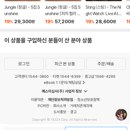
Jungle (정글) - 5집 S
Jungle (정글) - 5집 S
Sting (스팅) - The Ni
C
unshine
unshine [피치 컬러 L
ght Watch: Live At T
씨
P]
he Rijksmuseum
F
19
29,300
19
57,200
19
28,600
1
%
%
%
원
원
원
테
이 상품을 구입하신 분들이 산 분야 상품
로그인
최근 본 상품
주문/배송
고객센터 1544-3800
티켓 1544-6399
중고샵 1566-4295
eBook 1:1문의/채팅상담
예스이십사(주) 사업자 정보
이용약관
개인정보처리방침
청소년보호정책
PC버전
회사소개
거래처관계자께
도서홍보
광고
Copyright © YES24 Corp. All Rights Reserved.
MATOM9