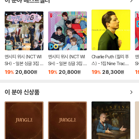
이 분야 베스트셀러
엔시티 위시 (NCT WI
엔시티 위시 (NCT WI
Charlie Puth (찰리 푸
엔
SH) - 일본 싱글 3집 Y
SH) - 일본 싱글 3집 Y
스) - 1집 Nine Track
S
O-I-DON! / BOY ME
O-I-DON! / BOY ME
Mind [LP]
O
19
20,800
19
20,800
19
28,300
1
%
%
%
원
원
원
ETS GIRL [통상판 BO
ETS GIRL [통상판 YO
ET
Y MEETS GIRL Ver.]
-I-DON! Ver.]
이 분야 신상품