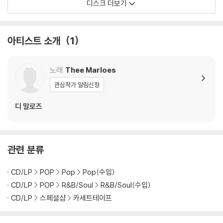
디스크 더보기
흐름을 이어간다.
[Di Hotel Malibu]는 Thee Marloes가 전 세계의 주목을 받으며 얻은
아티스트 소개
1
영감에서 탄생한 앨범이다. Surabaya에서 시작한 자신들의 음악을 세계
곳곳의 팬들에게 들려줄 수 있게 된 경험은 밴드에게 큰 동력이 되었다. 앨
범을 먼저 즐기고, 이어 전 세계 투어에서 그들의 무대를 직접 만나보길 바
노래
Thee Marloes
란다. Surabaya에서 온 소울 음악, 또 하나의 Big Crown의 확실한 한 방
관심작가 알림신청
이다.
디 말로즈
관련 분류
CD/LP
POP
Pop
Pop(수입)
CD/LP
POP
R&B/Soul
R&B/Soul(수입)
CD/LP
스페셜샵
카세트테이프