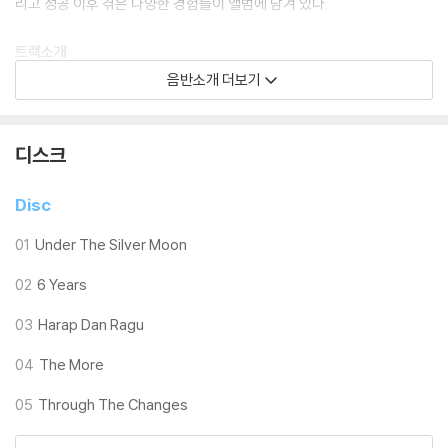
리고 성공 이후 겪은 다양한 경험들이 앨범에 담겨 있다.
트랙소개
앨범의 첫 곡 ‘Under the Silver Moon’은 경쾌한 사운드를 배경으로 장
음반소개 더보기
거리 연애가 지닌 달콤함과 씁쓸함을 함께 담아낸 리듬감 있는 곡이다. ‘Si
x Years’는 보컬 Natassya Sianturi의 실제 이야기에서 시작된 곡으로,
안정적인 직장을 떠나 음악을 직업으로 삼기 위해 내린 쉽지 않은 선택과
디스크
그 고민을 담고 있다. ‘Harap Dan Ragu’는 삶과 죽음, 그리고 그 주변을
맴도는 감정들을 그린 곡이다. 귀에 맴도는 기타 리프로 시작해 Sianturi의
Disc
부드러운 보컬이 이어지며, 그녀의 모국어인 인도네시아어로 노래한다. 앨
범은 트랙마다 서로 다른 분위기를 오가며 이어진다. ‘The More’에서는
01
Under The Silver Moon
보다 어둡고 내면적인 분위기를 보여주는데, 아름다운 연주와 맥박처럼 울
02
6 Years
리는 드럼 위에 허무와 쉽게 꺾이지 않는 회복력 사이를 오가는 시적인 가
사가 더해진다. 이어 ‘Through The Changes’에서는 밴드의 아름다운
03
Harap Dan Ragu
발라드 감각이 돋보인다. 죽음 이후의 세계를 우리가 어떻게 상상하고 받
아들이는지를 섬세하면서도 힘 있게 그려낸 곡이다. ‘Boru’는 북수마트라
04
The More
지역의 전통 언어인 바탁어(Batak)로 전곡이 불리며, 밴드의 뿌리와 정체
05
Through The Changes
성을 더욱 분명하게 드러낸다. 마지막으로 ‘I’d Be Lost’는 다시 한 번 경쾌
한 분위기로 돌아가, 사랑을 담담하고 사랑스럽게 고백하는 곡으로 앨범의