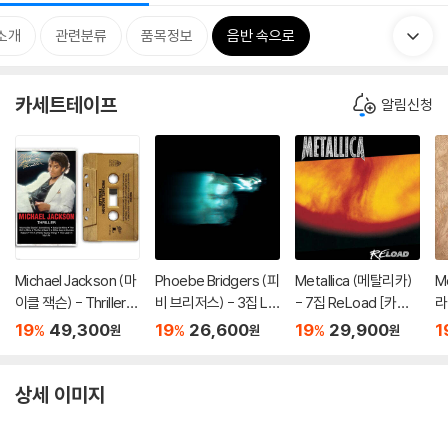
소개
관련분류
품목정보
음반 속으로
카세트테이프
알림신청
Michael Jackson (마
Phoebe Bridgers (피
Metallica (메탈리카)
M
이클 잭슨) - Thriller
비 브리저스) - 3집 Lo
- 7집 ReLoad [카세
라
[카세트테이프]
st Weekend [카세트
트테이프]
집
19
49,300
19
26,600
19
29,900
1
%
%
%
원
원
원
테이프]
이
상세 이미지