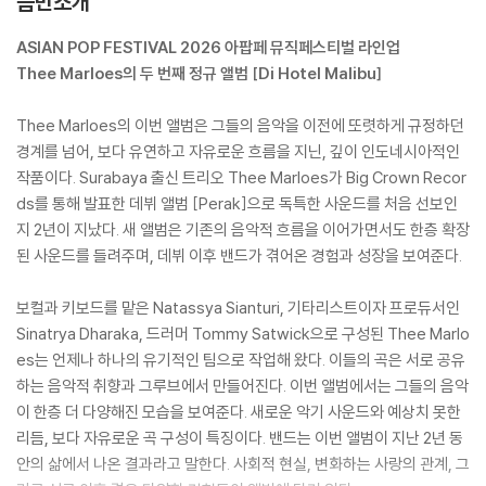
음반소개
ASIAN POP FESTIVAL 2026 아팝페 뮤직페스티벌 라인업
Thee Marloes의 두 번째 정규 앨범 [Di Hotel Malibu]
Thee Marloes의 이번 앨범은 그들의 음악을 이전에 또렷하게 규정하던
경계를 넘어, 보다 유연하고 자유로운 흐름을 지닌, 깊이 인도네시아적인
작품이다. Surabaya 출신 트리오 Thee Marloes가 Big Crown Recor
ds를 통해 발표한 데뷔 앨범 [Perak]으로 독특한 사운드를 처음 선보인
지 2년이 지났다. 새 앨범은 기존의 음악적 흐름을 이어가면서도 한층 확장
된 사운드를 들려주며, 데뷔 이후 밴드가 겪어온 경험과 성장을 보여준다.
보컬과 키보드를 맡은 Natassya Sianturi, 기타리스트이자 프로듀서인
Sinatrya Dharaka, 드러머 Tommy Satwick으로 구성된 Thee Marlo
es는 언제나 하나의 유기적인 팀으로 작업해 왔다. 이들의 곡은 서로 공유
하는 음악적 취향과 그루브에서 만들어진다. 이번 앨범에서는 그들의 음악
이 한층 더 다양해진 모습을 보여준다. 새로운 악기 사운드와 예상치 못한
리듬, 보다 자유로운 곡 구성이 특징이다. 밴드는 이번 앨범이 지난 2년 동
안의 삶에서 나온 결과라고 말한다. 사회적 현실, 변화하는 사랑의 관계, 그