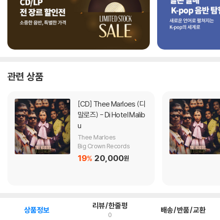
관련 상품
[CD]
Thee Marloes (디
말로즈) - Di Hotel Malib
u
Thee Marloes
Big Crown Records
19
20,000
%
원
리뷰/한줄평
상품정보
배송/반품/교환
0