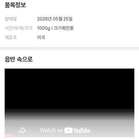
품목정보
발매일
2026년 05월 25일
시간/무게/크기
1000g | 크기확인중
제조국
미국
음반 속으로