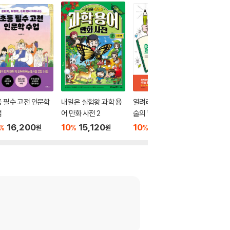
 필수 고전 인문학
내일은 실험왕 과학 용
열려라! 초등 문해력 논
초등 과
업
어 만화 사전 2
술의 힘
3-1
16,200
10
15,120
10
17,820
10
1
%
%
%
%
원
원
원