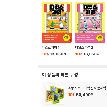
다있소 과학 1
다있소 과학 2
10
13,050
10
13,050
%
%
원
원
이 상품의 특별 구성
초등 사회 + 과학 진짜 문해력
10
50,400
%
원