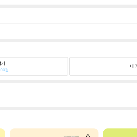
.
팔기
내 
800원