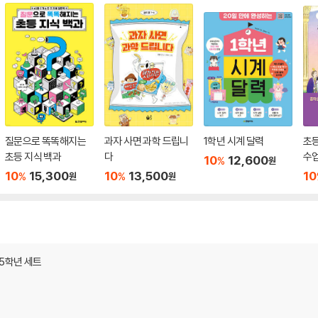
질문으로 똑똑해지는
과자 사면 과학 드립니
1학년 시계 달력
초등
초등 지식 백과
다
수
10
12,600
%
원
10
15,300
10
13,500
10
%
%
원
원
 5학년 세트