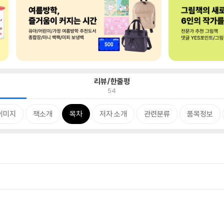
리뷰/한줄평
54
이미지
책소개
목차
저자 소개
관련분류
품목정보