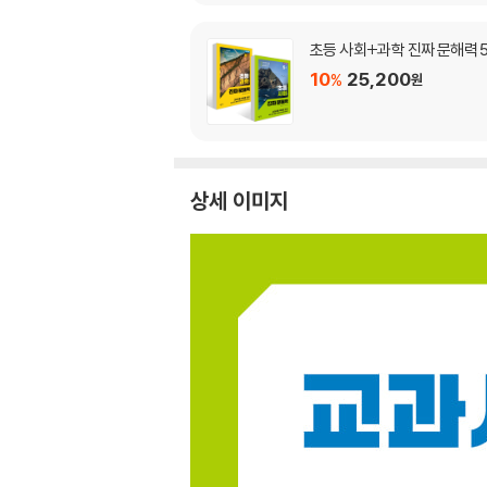
초등 사회+과학 진짜 문해력 5
10
25,200
%
원
상세 이미지