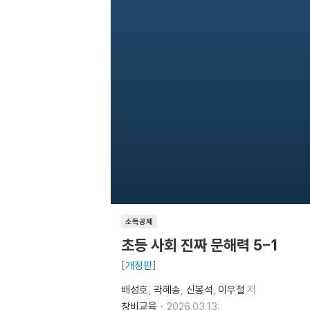
소득공제
초등 사회 진짜 문해력 5-1
개정판
배성호
곽혜송
신봉석
이우철
저
창비교육
2026.03.13.