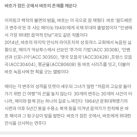
바흐가 잠든 곳에서 바흐의 존재를 깨운다
이저링크 백작의 불면의 밤을, 바흐는 이 곡으로 잠 재웠다. 바흐 ‘골드베르
크 변주곡’은 주 샤오 메이(b.1949)에게 국제 무대의 출발점이자 “인생에
서 가장 위대한 음악적 만남”과도 같은 작품이다.
2014년, 바흐의 마지막 안식처 라이프치히 성 토마스 교회에서 녹음된 실
황으로, 메이가 악상투스에서 선보인 ‘푸가의 기법’(ACC 30308), ‘인벤
션과 신포니아’(ACC 30350), ‘영국 모음곡’(ACC30428) ,프랑스 모음
곡(ACC30404), 평균율(ACC80608) 등 바흐 시리즈를 잇고, 더불어
바흐 녹음사에 한 획을 긋는 앨범이다.
메이는 각 변주의 성격을 또렷이 세우되 그녀가 말한 “처음의 고요로 돌아
가기 위한 긴 여행”의 끈을 놓지 않는다. 30개의 변주는 30개의 사건이 아
니라, 메이와 함께 걷는 하나의 길로 느껴진다. 1964년 문화대혁명기의
시련과 이후 5년간 몽골 수용소 복역 등을 이겨낸 음악가가 천착해 온 바
흐 해석과 그 탐구심이 빛을 발한다. 바흐가 잠든 곳에서, 바흐에게 위대한
안식을 선사하는 연주다.