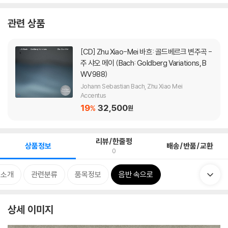
관련 상품
[CD]
Zhu Xiao-Mei 바흐: 골드베르크 변주곡 -
주 샤오 메이 (Bach: Goldberg Variations, B
WV988)
Johann Sebastian Bach, Zhu Xiao Mei
Accentus
19
32,500
%
원
리뷰/한줄평
상품정보
배송/반품/교환
0
 소개
관련분류
품목정보
음반 속으로
상세 이미지