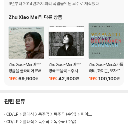
9년부터 2014년까지 파리 국립음악원 교수로 재직했다.
Zhu Xiao Mei
의 다른 상품
Zhu Xiao-Mei 바흐:
Zhu Xiao-Mei 바흐:
Zhu Xiao-Mei 스카를
평균율 클라비어 BWV
영국 모음곡 - 주 샤오
라티, 하이든, 모차르
846-893 (Bach: Th
메이 (J. S. Bach: The
트, 베토벤, 슈베르트,
19
69,900
19
42,900
19
100,100
%
%
%
원
원
원
e Well Tempered Cl
English Suites)
슈만 피아노 소나타 선
avier, Book 1 & 2) [4
집 (Scarlatti, Haydn,
CD 박스세트]
Mozart, Beethoven,
관련 분류
Schubert, Schuman
n)
CD/LP
클래식
독주곡
독주곡 (수입)
피아노
CD/LP
클래식
독주곡
독주곡 (수입)