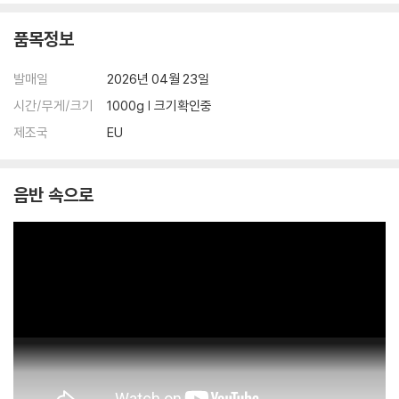
품목정보
발매일
2026년 04월 23일
시간/무게/크기
1000g | 크기확인중
제조국
EU
음반 속으로