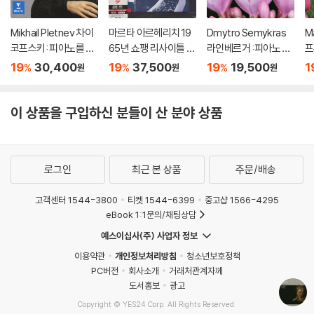
Mikhail Pletnev 차이
마르타 아르헤리치 19
Dmytro Semykras
M
코프스키: 피아노를 위
65년 쇼팽 리사이틀 녹
라인베르거 :피아노 작
프
한 6개의 소품과 사계
음 (Martha Argerich
품 (Rheinberger: Pia
(
19
30,400
19
37,500
19
19,500
1
%
%
%
원
원
원
(Tchaikovsky: The
- The Legendary 19
no Works - Romanti
rk
Seasons, 6 Pieces
65 Chopin Recordin
c Piano Vol. 10)
o 
Op.21) [HQCD]
g) [SACD Hybrid]
이 상품을 구입하신 분들이 산 분야 상품
로그인
최근 본 상품
주문/배송
고객센터 1544-3800
티켓 1544-6399
중고샵 1566-4295
eBook 1:1문의/채팅상담
예스이십사(주) 사업자 정보
이용약관
개인정보처리방침
청소년보호정책
PC버전
회사소개
거래처관계자께
도서홍보
광고
Copyright © YES24 Corp. All Rights Reserved.