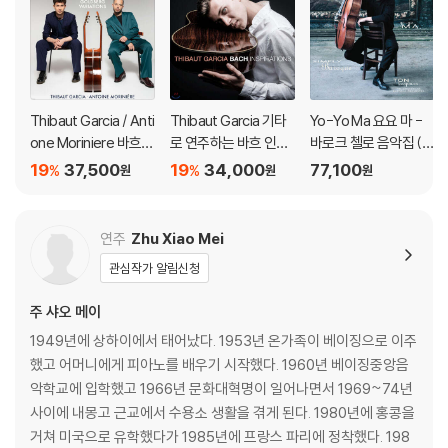
Thibaut Garcia / Anti
Thibaut Garcia 기타
Yo-Yo Ma 요요 마 -
one Moriniere 바흐:
로 연주하는 바흐 인스
바로크 첼로 음악집 (Si
골드베르크 변주곡 (B
퍼레이션 (Bach Inspir
mply Baroque) [청록
19
37,500
19
34,000
77,100
%
%
원
원
원
ach: Goldberg Variat
ations) [UHQCD]
컬러 2LP]
ions) [SACD Hybrid]
연주
Zhu Xiao Mei
관심작가 알림신청
주 샤오 메이
1949년에 상하이에서 태어났다. 1953년 온가족이 베이징으로 이주
했고 어머니에게 피아노를 배우기 시작했다. 1960년 베이징중앙음
악학교에 입학했고 1966년 문화대혁명이 일어나면서 1969~74년
사이에 내몽고 근교에서 수용소 생활을 겪게 된다. 1980년에 홍콩을
거쳐 미국으로 유학했다가 1985년에 프랑스 파리에 정착했다. 198