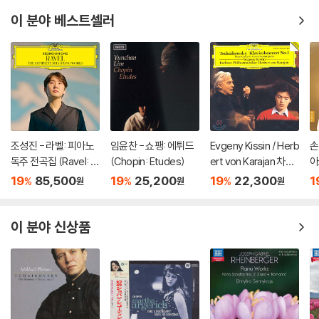
이 분야 베스트셀러
조성진 - 라벨: 피아노
임윤찬 - 쇼팽: 에튀드
Evgeny Kissin / Herb
손
독주 전곡집 (Ravel: T
(Chopin: Etudes)
ert von Karajan 차이
아
he Complete Solo Pi
코프스키: 피아노 협주
za
19
85,500
19
25,200
19
22,300
1
%
%
%
원
원
원
ano Works) [3LP]
곡 1번 / 스크리아빈: 소
o
품, 에튀드 - 에프게니
키신, 카라얀 (Tchaiko
이 분야 신상품
vsky: Piano Concert
o No.1)