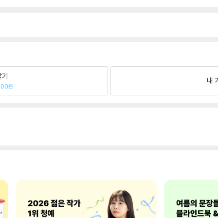
팔기
내 
300원