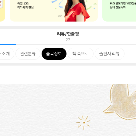
리뷰/한줄평
27
 소개
관련분류
품목정보
책 속으로
출판사 리뷰