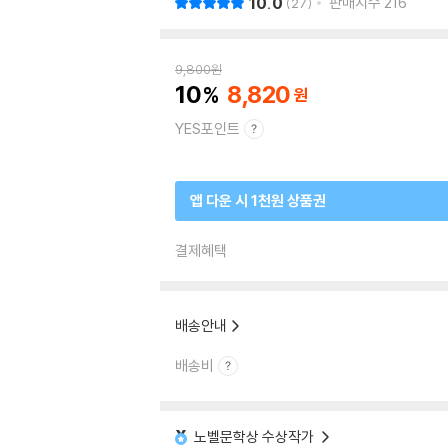
10.0
판매지수
216
27
9,800
원
10
8,820
YES포인트
앱 다운 시 1천원 상품권
결제혜택
배송안내
배송비
노벨문학상 수상작가