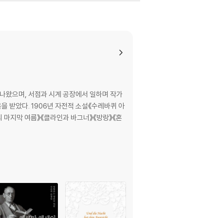
 나왔으며, 서점과 시계 공장에서 일하며 작가
을 받았다. 1906년 자전적 소설《수레바퀴 아
어의 마지막 여름》《클라인과 바그너》《방랑》《혼