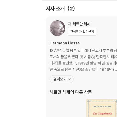
저자 소개
2
저
헤르만 헤세
관심작가 알림신청
Hermann Hesse
1877년 독일 남부 칼프에서 선교사 부부의
로서의 꿈을 키웠다. 첫 시집《낭만적인 노래》
래서》를 출간했고, 1919년 필명 ‘에밀 싱
란 속으로 향한 시선》을 출간했다. 1946년
펼쳐보기
헤르만 헤세
의 다른 상품