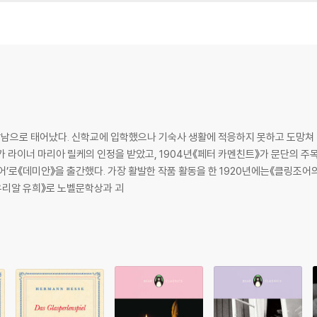
 장남으로 태어났다. 신학교에 입학했으나 기숙사 생활에 적응하지 못하고 도망쳐
가 라이너 마리아 릴케의 인정을 받았고, 1904년《페터 카멘친트》가 문단의 주목
클레어’로《데미안》을 출간했다. 가장 활발한 작품 활동을 한 1920년에는《클링조
《유리알 유희》로 노벨문학상과 괴