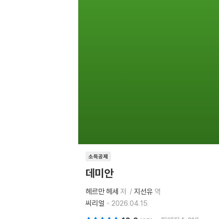
소득공제
데미안
헤르만 헤세
저
지선유
역
씨리얼
2026.04.15.