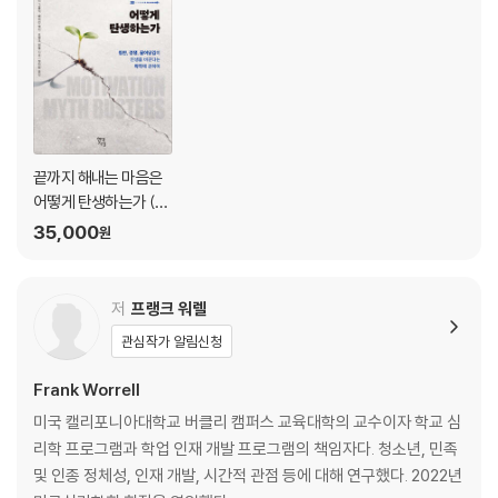
끝까지 해내는 마음은
어떻게 탄생하는가 (큰
글자책)
35,000
원
저
프랭크 워렐
관심작가 알림신청
Frank Worrell
미국 캘리포니아대학교 버클리 캠퍼스 교육대학의 교수이자 학교 심
리학 프로그램과 학업 인재 개발 프로그램의 책임자다. 청소년, 민족
및 인종 정체성, 인재 개발, 시간적 관점 등에 대해 연구했다. 2022년