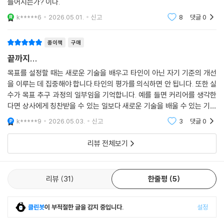
하는 것은 동기에 대한 부분이 크다. 어떻게 동기가 유지가 되고 어떻게 만
들어지는가? 이다.
이 책의 백미는 마지막 ‘나가며’에 수록된 “동기흐름도”다. 에너지가 고갈
k*****6
2026.05.01.
신고
8
댓글
0
되었는지, 유능감이 부족한지, 아니면 자율성을 느끼지 못하는지에 따라
예/아니오로 답을 따라가다 보면, 지금 필요한 것이 무엇인지 정확히 짚어
낼 수 있다. 이직을 하려는 친구, 도무지 운동할 시간이 없다는 핑계를 대는
종이책
구매
자신, 집안일을 귀찮아하는 자녀, 공부를 하고 싶은 의욕이 없는 학생까지
끝까지...
시뮬레이션해볼 수 있는 생생한 사례들이 실려 있어 일상에 적용해볼 수
목표를 설정할 때는 새로운 기술을 배우고 타인이 아닌 자기 기준의 개선
있다.
을 이루는 데 집중해야 합니다.타인의 평가를 의식하면 안 됩니다. 또한 실
수가 목표 추구 과정의 일부임을 기억합니다. 예를 들면 커리어를 생각한
동기는 머릿속에서 갑자기 솟아나는 불꽃이 아니라, 행동과 피드백이 반복
다면 상사에게 칭찬받을 수 있는 일보다 새로운 기술을 배울 수 있는 기회
되며 형성되는 과정이다. 다시 말해 동기부여는 이론적 지식이 아니라 원
를 선택하는 것입니다.
k*****9
2026.05.03.
신고
3
댓글
0
하는 삶을 만들어주는 기술에 가깝다. 독자는 왜 나는 동기부여 영상을 아
무리 봐도 무기력한지, 왜 항상 생각만 하고 마는지, 왜 나는 쉽게 포기하는
리뷰 전체보기
지부터 우리 아이가 수학 공부에 흥미를 붙이게 하려면 어떻게 해야 하는
지, 팀원들이 성과를 내게 하려면 어떻게 해야 하는지까지 수많은 고민에
대한 확실한 해답을 이 책에서 찾을 수 있을 것이다.
리뷰
31
한줄평
5
클린봇
이 부적절한 글을 감지 중입니다.
설정