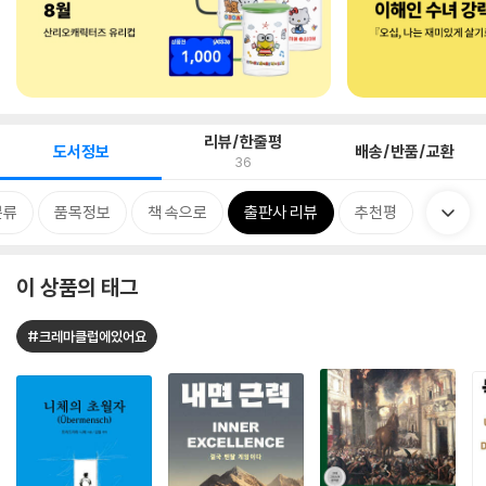
리뷰/한줄평
도서정보
배송/반품/교환
36
분류
품목정보
책 속으로
출판사 리뷰
추천평
이 상품의 태그
#크레마클럽에있어요