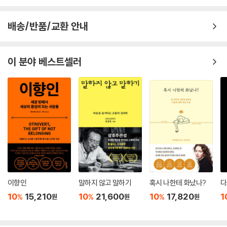
배송/반품/교환 안내
이 분야 베스트셀러
이향인
말하지 않고 말하기
혹시 나한테 화났나?
다
10
15,210
10
21,600
10
17,820
1
%
%
%
원
원
원