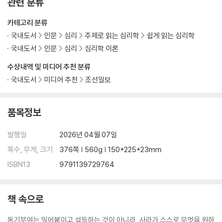
관련 분류
카테고리 분류
국내도서
인문
심리
주제로 읽는 심리학
쉽게 읽는 심리학
국내도서
인문
심리
심리학 이론
수상내역 및 미디어 추천 분류
국내도서
미디어 추천
조선일보
품목정보
발행일
2026년 04월 07일
쪽수, 무게, 크기
376쪽 | 560g | 150*225*23mm
ISBN13
9791139729764
책 속으로
동기부여는 밀어붙이고 설득하는 것이 아니라, 사라가 스스로 무엇을 원하