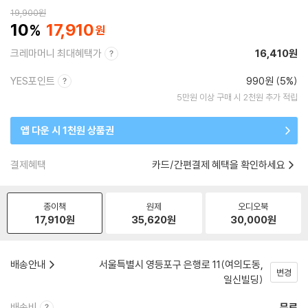
19,900
원
10
17,910
크레마머니 최대혜택가
16,410원
YES포인트
990원 (5%)
5만원 이상 구매 시 2천원 추가 적립
앱 다운 시 1천원 상품권
결제혜택
카드/간편결제 혜택을 확인하세요
종이책
원제
오디오북
17,910
원
35,620
원
30,000
원
배송안내
서울특별시 영등포구 은행로 11(여의도동,
변경
일신빌딩)
배송비
무료