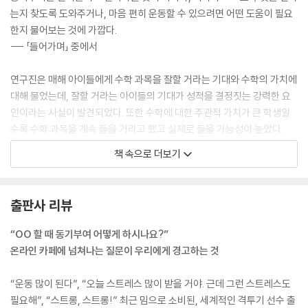
는지 찾도록 도와주거나, 마음 편히 운동할 수 있으려면 어떤 도움이 필요
한지 물어보는 것에 가깝다.
--- 「들어가며」 중에서
연구진은 매해 아이들에게 수학 과목을 잘할 거라는 기대와 수학의 가치에
대해 물었는데, 잘할 거라는 아이들의 기대가 성적을 결정짓는 강력한 요
인이라는 사실이 발견되었다. 또한 수학에 대한 주관적 가치가 큰 학생일
수록 수학 과목을 계속 들을 거라고 했고 실제로 들을 가능성이 높았다.
--- 「1장 무기력한 사람 vs 의욕이 넘치는 사람」 중에서
책 속으로 더보기
학생들이 무급 또는 유급으로 퍼즐을 맞춘 뒤 실험이 끝났고 연구진은 퍼
즐과 잡지를 남겨두고 잠깐 자리를 비웠다. 자리를 비운 그 시간에 연구진
출판사 리뷰
은 학생들이 퍼즐을 더하는지를 몰래 관찰했다. 결과는 명확했다. 유급으
로 퍼즐을 맞춘 학생들은 보상에 대해 알게 되기 전보다 퍼즐을 적게 맞추
“OO 할 때 동기부여 어떻게 하시나요?”
었고 그 수는 무급으로 한 학생들보다도 적었다. 결론은 무엇일까? 개인이
온라인 카페에 넘쳐나는 질문이 우리에게 경고하는 것
재미를 위해서 한 활동에 보상이 주어지면 활동을 지속하는 동기가 약화된
다는 것이다.
“운동 많이 된다”, “오늘 스트레스 많이 받을 거야. 근데 그런 스트레스도
--- 「2장 인센티브가 사람을 움직인다는 오해」 중에서
필요해”, “스트롱, 스트롱!” 최근 밈으로 소비된, 세계적인 격투기 선수 출