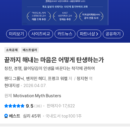
미리보기
사이즈비교
카드뉴스
파트너샵
공유하기
소득공제
베스트셀러
끝까지 해내는 마음은 어떻게 탄생하는가
칭찬, 경쟁, 끌어당김이 인생을 바꾼다는 착각에 관하여
웬디 그롤닉
벤저민 헤디
프랭크 워렐
저
정지현
역
현대지성
2026.04.07.
원제
Motivation Myth Busters
9.5
판매지수
17,622
36
베스트
심리
45위
국내도서 top100 1주