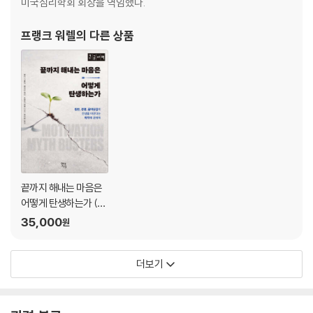
미국심리학회 회장을 역임했다.
프랭크 워렐
의 다른 상품
끝까지 해내는 마음은
어떻게 탄생하는가 (큰
글자책)
35,000
원
더보기