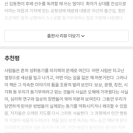
신 김동현이 후배 선수를 독려할 때 쓰는 말이다. 화자가 상대를 진심으로
마감일이나 보상 등의 형태로 나타나는 압박감은 우리의 행동에 대한 경험
아끼는 마음과 기저에 있는 긍정성에 매료돼 대중은 자신의 출근길, 힘든
자체를 바꾼다. 선택의 여지가 있고 재미있는 행동에서 부담스럽고 강압적
프로젝트 등의 상황에서 스스로를 동기부여하는 말로 치환해 사용했다.
인 행동으로 변한다. 그렇다면 경쟁의 해로움을 좌우하는 하나의 변수가
승리에 대한 압박감이라고 볼 수 있을 것이다.
이처럼 일상 속에서 동기부여를 원하는 사람들의 욕구는 어렵지 않게 볼
출판사 리뷰 더보기
--- 「3장 성과를 내려면 경쟁이 답이라는 통념」 중에서
수 있다. 검색포털에 “동기부여”를 검색하면 온라인 카페에는 동기부여를
어떻게 하냐는 질문이 넘쳐난다. 부자가 되고 싶어서, 다이어트를 하고 싶
동기에만 의존하면 목표를 달성할 가능성이 낮아진다. 성공에 필요한 기술
어서, 시험에 합격하고 싶어서, 번아웃에서 벗어나고 싶어서 방법을 묻는
추천평
을 습득하는 전략을 실행하는 것도 목표 달성의 중요한 부분이다. 그러한
다. 아이가 의욕이 없다는 하소연, 공부 동기부여를 해주려면 어떻게 해야
전략을 실행하지 않는다면 결국 동기가 크게 저하된다. 만약 동기가 강한
하는지 묻는 글에서는 답답함마저 읽힌다.
사람들은 흔히 성취동기를 의지력의 문제로 여긴다. 어떤 사람은 타고난
상태에서 실패를 경험한다면 미래의 동기는 위험에 놓일 수밖에 없다. 자
열정으로 세상을 밀고 나가고, 어떤 이는 길을 잃은 채 머뭇거린다. 그러나
기 효능감에 부정적인 영향을 미치기 때문이다.
그런데 동기부여에 대한 우리의 상식이 틀렸다면 어떻게 될까? 안타깝지
이 책은 그 익숙한 이야기의 틈을 조용히 벌려 보인다. 보상, 경쟁, 칭찬, 시
--- 「4장 왜 나는 항상 생각만 하고 말까?」 중에서
만 목표는 영원히 달성할 수 없는 영역으로 남을 것이다. 이 책은 미국 클라
각화 등 우리가 동기부여라고 믿는 것들이 사실은 오해에 가까웠다는 사실
크 대학교 심리학 교수 웬디 그롤닉, 오클라호마 대학교 교육심리학 교수
이, 심리학 연구와 일상의 장면들이 엮여 차분히 보여진다. 그동안 우리가
우리가 성공을 시각화하면 현실이 된다고 믿는 또 다른 이유는 심리학자들
벤저민 헤디, UC 버클리 교육대학 교수 프랭크 워렐 등 동기부여 분야의
당연하게 믿어온 방법들이 실제로는 동기를 약화시키거나 왜곡할 수 있음
이 ‘가용성 휴리스틱’이라고 부르는 것 때문이다. 이것은 상상하기 쉬운 시
세계적 권위자들이 공동 집필했다. 저자들은 수십 년간의 심리학 연구와
을, 저자들은 오래된 지도를 다시 그리듯 서술한다. 그 과정에서 인간 행동
나리오일수록 실제로 일어날 것이라고 믿을 가능성이 커지는 현상을 말한
뇌과학적 근거를 바탕으로, 우리가 흔히 믿어온 성공의 법칙들이 오히려
의 지형이 새롭게 드러난다. 책을 읽다 보면 독자는 어느 순간 깨닫게 된다.
다.
동기를 약화시켜 원하는 삶과 멀어지게 할 수 있다고 경고한다.
우리에게 없었던 것은 의지가 아니라, 인간 마음이 움직이는 방식이 적혀
--- 「5장 목표를 생생하게 그리면 성공한다고? 진짜?」 중에서