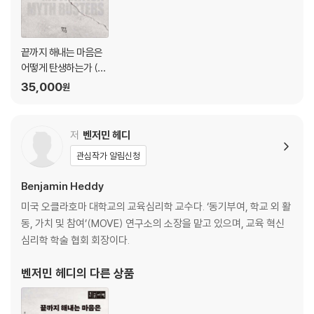
[과학] 잘 정립된 구조에서 동기가 발생한다
9장 칭찬은 고래도 춤추게 한다는 착각
끝까지 해내는 마음은
[신화] 능력을 칭찬하면 동기가 강화된다
어떻게 탄생하는가 (큰
[과학] 똑똑하다는 칭찬은 실패에 취약하다
글자책)
35,000
원
10장 왜 더 이상 ‘개천 용’은 쉽게 볼 수 없을까?
[신화] 의지만 있다면 어떤 환경에서도 성공할 수 있다
저
벤저민 헤디
[과학] 바꿀 수 없는 불평등은 동기를 저하시킨다
관심작가 알림신청
나가며 이 책의 활용 방법
Benjamin Heddy
보너스 챕터 A 우리가 동기부여에 어려움을 겪는 이유
미국 오클라호마 대학교의 교육심리학 교수다. ‘동기부여, 학교 외 활
보너스 챕터 B 고정관념이 탄생하는 과정과 벗어나는 방법
동, 가치 및 참여’(MOVE) 연구소의 소장을 맡고 있으며, 교육 혁신
심리학 학술 협회 회장이다.
벤저민 헤디
의 다른 상품