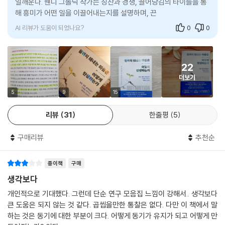
일깨운다. 웬디 그롤닉 작가는 칭찬과 경쟁, 끌어당김의 타이틀을 통
동기부여를 위한 핵심 ‘활성 성분’으로 자기결정성 이론의 세 가지 축인 ‘유
성공했을 때 똑똑하다고 말해주는 것은 직관적으로도 훌륭한 격려인 것처
- 정재승 (KAIST 뇌인지과학과 + 융합인재학부 교수)
해 흥미가 어떤 일을 이끌어내는지를 설명하며, 끈기가 흥미라는 점
능감, 자율성, 관계성’을 제시한다. 나아가 단순한 조언을 넘어 목표를 현실
럼 보인다. 특히 지능의 가치를 높게 치는 사회에서는 똑똑하다는 말이 듣
에 깊이 공감하게 한다. 보상 제도를 통해 일
로 만드는 구체적인 인지 전략까지 제시한다. 예를 들면 다음과 같다.
는 사람의 기분을 단번에 좋게 만든다. 그래서 우리는 선한 의도로 재능을
동기부여에 대한 일반적인 가정을 재고해볼 준비를 하라. 이 책은 명확한
AI 리뷰가 도움이 되었나요?
0
0
칭찬하며, 이것이 힘든 상황이 닥쳤을 때 동력이 될 거라 가정하지만 장기
증거와 생생한 예시를 통해 왜 당신이 자신의 잠재력을 종종 잘못 판단하
· 실행 의도(If-Then 전략): “만약 ~하면 ~할 것이다”라고 특정 상황에
적으로는 오히려 역효과를 낸다. 이 신화 뒤에는 ‘자기 충족적 예언’이 자리
는지, 왜 시각화가 목표 달성에 도움이 되지 않는지, 왜 동기가 부여될 때까
서 어떤 행동을 할지 미리 설계하는 것만으로도 의사 결정의 피로를 줄여
잡고 있다.
지 기다리지 않고 즉시 시작해야 하는지 알려준다.
실행 가능성을 비약적으로 높일 수 있다.
22
--- 「9장 칭찬은 고래도 춤추게 한다는 착각」 중에서
· 정신적 대조: 원하는 미래와 그것을 가로막는 현실의 장애물을 동시에 인
- 애덤 그랜트 (와튼스쿨 조직심리학과 교수, 『히든 포텐셜』 저자)
더보기
식해 실행력을 높인다.
5
9
15
· 자기 조절 및 메타인지: 진행 상황을 모니터링하고 성과를 스스로 평가하
누구에게나 매우 도움이 되는 책이다. 저자들은 동기를 어떻게 끌어올리고
며 전략을 수정하는 능력을 기른다.
리뷰
31
한줄평
5
활용할 수 있는지 보여주면서, 우리가 잠재력을 발휘하도록 도와준다. 그
과정에서 수십 년 동안 사람들을 가로막은 고정관념도 깨뜨린다. 강력 추
결국 해내는 사람을 만드는
구매리뷰
추천순
천한다!
10단계 멘탈 설계의 지도
- 캐롤 드웩 (스탠퍼드 대학교 심리학과 교수, 『마인드셋』 저자)
종이책
구매
『끝까지 해내는 마음은 어떻게 탄생하는가』는 동기부여를 의지의 문제가
생각보다
아닌 과학의 영역으로 끌어올린다. 그리고 독자에게 묻는다. “당신에게 없
개인적으로 기대했다. 그런데 단순 연구 모음집 느낌이 강해서.. 생각보다
는 것은 의지가 아니라, 인간 마음의 작동 방식을 이해하는 지도였던 것은
큰 도움은 되지 않는 것 같다. 곱씹을만한 통찰은 없다. 다만 이 책에서 말
아닐까?” 이 책은 그 지도를 처음부터 다시 그려주는 책이다.