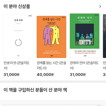
이 분야 신상품
인생 리셋 (큰글자도
관계를 읽는 시간 (큰글
관계의 언어 (큰글자도
인
서)
자도서)
서)
야
서
31,000
40,000
31,000
3
원
원
원
이 책을 구입하신 분들이 산 분야 책