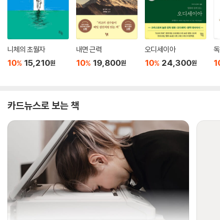
니체의 초월자
내면 근력
오디세이아
독
10
15,210
10
19,800
10
24,300
1
%
%
%
원
원
원
카드뉴스로 보는 책