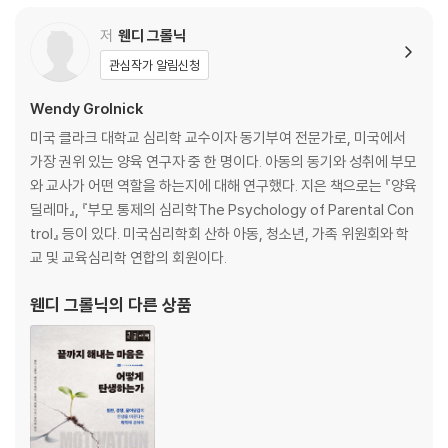
4장 왜 나는 항상 생각만 하고 말까?
저
웬디 그롤닉
[신화] 동기는 성공의 충분조건이다
관심작가 알림신청
[과학] 동기부여는 결과가 아니라 과정이다
Wendy Grolnick
5장 목표를 생생하게 그리면 성공한다고? 진짜?
미국 클라크 대학교 심리학 교수이자 동기부여 전문가로, 미국에서
[신화] 성공을 시각화하면 현실이 된다
가장 권위 있는 양육 연구자 중 한 명이다. 아동의 동기와 성취에 부모
[과학] 과정을 시각화하는 편이 낫다
와 교사가 어떤 역할을 하는지에 대해 연구했다. 지은 책으로는 『양육
딜레마』, 『부모 통제의 심리학The Psychology of Parental Con
6장 “언젠가 때가 오겠지”
trol』 등이 있다. 미국심리학회 산하 아동, 청소년, 가족 위원회와 학
[신화] 동기가 부여될 때까지 기다려야 한다
교 및 교육심리학 연합의 회원이다.
[과학] 일단 행동하면 동기는 저절로 생긴다
웬디 그롤닉
의 다른 상품
7장 “나는 내가 제일 잘 알잖아”
[신화] 자신의 능력은 스스로가 가장 잘 안다
[과학] 도움이 있어야 자신의 능력을 정확히 평가한다
8장 규칙과 지침은 없을수록 좋다?
[신화] 짜여진 구조는 동기부여를 방해한다