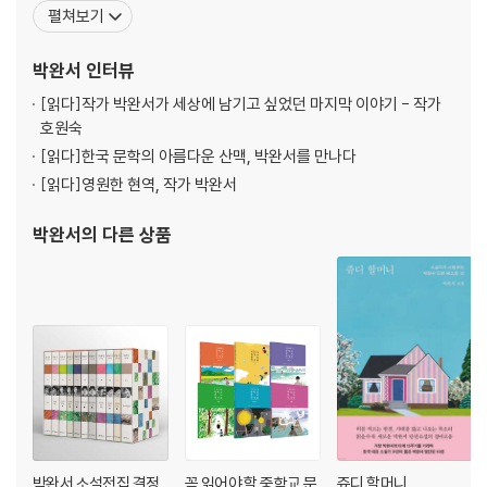
절한 복희씨』 『기나긴 하루』 『미망』 등 다수의 작품이 있고, 한국문학
펼쳐보기
작가상 이상문학상 대한민국문학상 이산문학상 중앙문화대상 현대
문학상 동인문학상 한무숙문학상 대산문학상 만해문학상 인촌상 황
박완서
인터뷰
순원문학상 호암상 금관문화훈장 등을 수상했
[읽다]
작가 박완서가 세상에 남기고 싶었던 마지막 이야기 - 작가
호원숙
[읽다]
한국 문학의 아름다운 산맥, 박완서를 만나다
[읽다]
영원한 현역, 작가 박완서
박완서
의 다른 상품
박완서 소설전집 결정
꼭 읽어야 할 중학교 문
쥬디 할머니