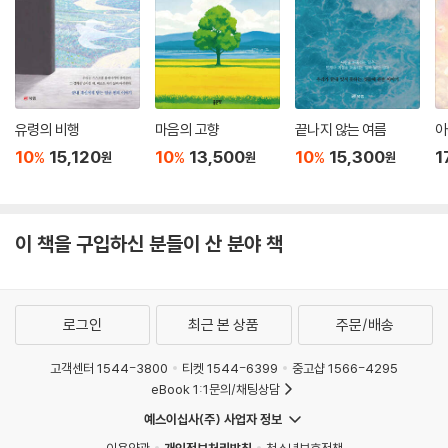
유령의 비행
마음의 고향
끝나지 않는 여름
아
10
15,120
10
13,500
10
15,300
1
%
%
%
원
원
원
이 책을 구입하신 분들이 산 분야 책
로그인
최근 본 상품
주문/배송
고객센터 1544-3800
티켓 1544-6399
중고샵 1566-4295
eBook 1:1문의/채팅상담
예스이십사(주) 사업자 정보