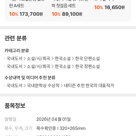
판 A세트
학 첫걸음 세트
10
16,650
%
원
10
173,700
10
89,100
%
%
원
원
관련 분류
카테고리 분류
국내도서
소설/시/희곡
한국소설
한국 단편소설
국내도서
소설/시/희곡
한국소설
한국 장편소설
수상내역 및 미디어 추천 분류
국내도서
국내문학상 수상작
네티즌 추천 한국의 대표작가
품목정보
발행일
2026년 04월 01일
쪽수, 무게, 크기
쪽수확인중 | 320*265mm