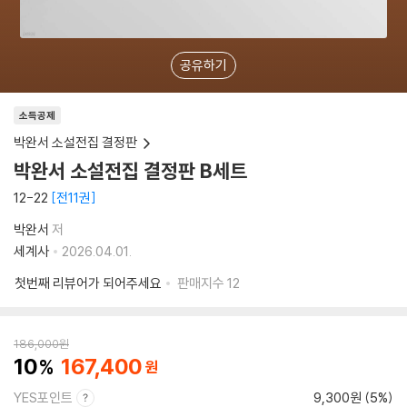
공유하기
소득공제
박완서 소설전집 결정판
박완서 소설전집 결정판 B세트
12-22
전11권
박완서
저
세계사
2026.04.01.
첫번째 리뷰어가 되어주세요
판매지수
12
186,000
원
10
167,400
YES포인트
9,300원 (5%)