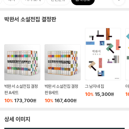
박완서 소설전집 결정판
박완서 소설전집 결정
박완서 소설전집 결정
그 남자네 집
아
판 A세트
판 B세트
10
15,300
1
%
원
10
173,700
10
167,400
%
%
원
원
상세 이미지