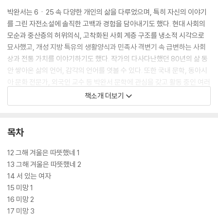
박완서는 6ㆍ25 속 다양한 개인의 삶을 다루었으며, 특히 자신의 이야기
를 그린 자전소설에 솔직한 고백과 경험을 담아내기도 했다. 현대 사회의
모순과 중산층의 허위의식, 고착화된 사회 계층 구조를 냉소적 시각으로
묘사했고, 개성 지방 특유의 생활양식과 민족사 격변기 속 급변하는 사회
상과 전통 가치를 이야기하기도 했다. 작가의 다사다난했던 80년의 삶 동
안 쌓아온 삶의 언어, 감각의 언어를 엿볼 수 있다. 또한 국내 문학, 동아시
아 문화 전문가, 외국인 교수 등 박완서 문학에 관심을 갖고 활동 중인 여러
전문가들이 박완서를 새롭게 해석한 깊이 있는 해설을 수록해 이해를 돕는
책소개 더보기
다.
목차
12 그해 겨울은 따뜻했네 1
13 그해 겨울은 따뜻했네 2
14 서 있는 여자
15 미망 1
16 미망 2
17 미망 3