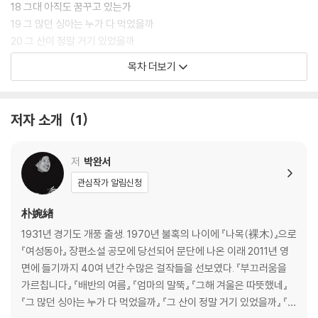
18 그대 아직도 꿈꾸고 있는가
19 그 많던 싱아는 누가 다 먹었을까
20 그 산이 정말 거기 있었을까
21 아주 오래된 농담
목차 더보기
22 그 남자네 집
저자 소개
1
저
박완서
관심작가 알림신청
朴婉緖
1931년 경기도 개풍 출생. 1970년 불혹의 나이에 『나목(裸木)』으로
『여성동아』 장편소설 공모에 당선되어 문단에 나온 이래 2011년 영
면에 들기까지 40여 년간 수많은 걸작들을 선보였다. 『부끄러움을
가르칩니다』 『배반의 여름』 『엄마의 말뚝』 『그해 겨울은 따뜻했네』
『그 많던 싱아는 누가 다 먹었을까』 『그 산이 정말 거기 있었을까』 『친