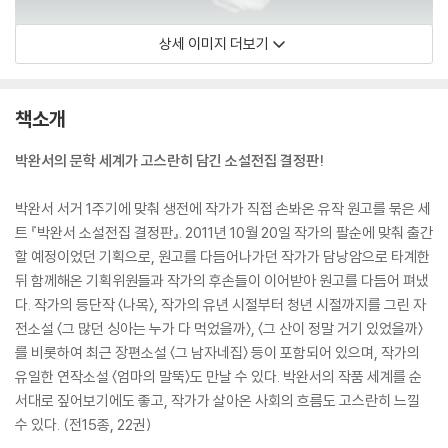
상세 이미지 더보기
책소개
박완서의 문학 세계가 고스란히 담긴 소설전집 결정판!
박완서 서거 1주기에 맞춰 생전에 작가가 직접 손봐온 유작 원고를 묶은 세
트 『박완서 소설전집 결정판』. 2011년 10월 20일 작가의 팔순에 맞춰 출간
할 예정이었던 기획으로, 원고를 다듬어나가던 작가가 담낭암으로 타계한
뒤 함께해온 기획위원들과 작가의 후손들이 이어받아 원고를 다듬어 펴냈
다. 작가의 등단작 〈나목〉, 작가의 유년 시절부터 청년 시절까지를 그린 자
전소설 〈그 많던 싱아는 누가 다 먹었을까〉, 〈그 산이 정말 거기 있었을까〉
를 비롯하여 최근 장편소설 〈그 남자네집〉 등이 포함되어 있으며, 작가의
유일한 연작소설 〈엄마의 말뚝〉도 만날 수 있다. 박완서의 작품 세계를 순
서대로 짚어보기에도 좋고, 작가가 살아온 사회의 흐름도 고스란히 느낄
수 있다. (전15종, 22권)