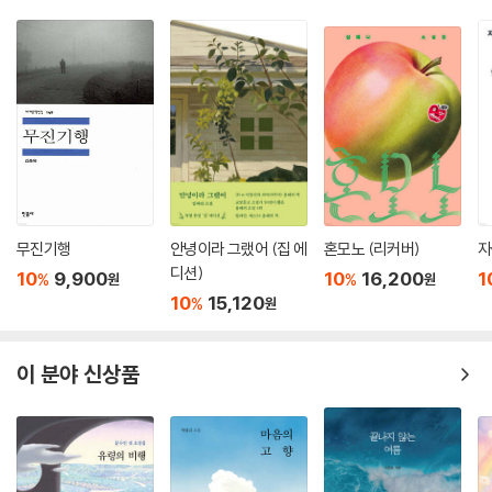
무진기행
안녕이라 그랬어 (집 에
혼모노 (리커버)
자
디션)
10
9,900
10
16,200
1
%
%
원
원
10
15,120
%
원
이 분야 신상품