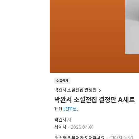
소득공제
박완서 소설전집 결정판
박완서 소설전집 결정판 A세트
1-11
전11권
박완서
저
세계사
2026.04.01.
첫번째 리뷰어가 되어주세요
판매지수
48