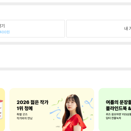
팔기
내 
400원