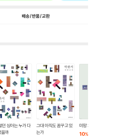
배송/반품/교환
많던 싱아는 누가 다
그대 아직도 꿈꾸고 있
미망 3
미망 2
었을까
는가
10
14,400
10
1
%
%
원