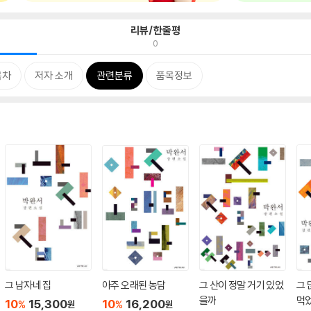
리뷰/한줄평
0
목차
저자 소개
관련분류
품목정보
그 남자네 집
아주 오래된 농담
그 산이 정말 거기 있었
그 
을까
먹
10
15,300
10
16,200
%
%
원
원