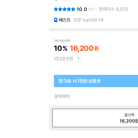
10.0
판매지수
4,032
7
베스트
인문 top100 1주
18,000
원
10
16,200
YES포인트
앱 다운 시 1천원 상품권
결제혜택
종이책
16,200