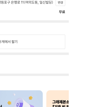
등포구 은행로 11(여의도동, 일신빌딩)
변경
무료
가게에서 팔기