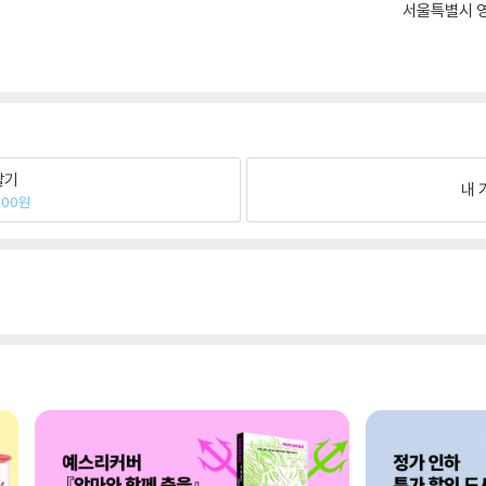
서울특별시 영
팔기
내 
500원