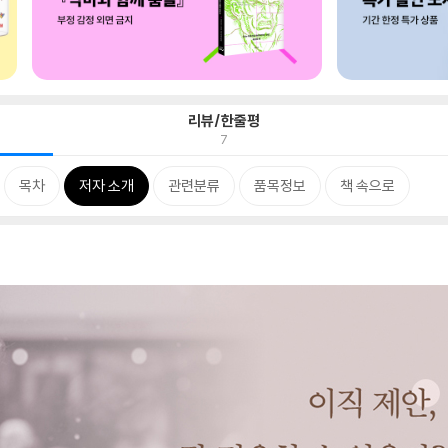
리뷰/한줄평
7
목차
저자 소개
관련분류
품목정보
책 속으로