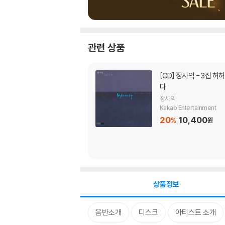
관련 상품
[CD]
장사익 - 3집 허허바
다
장사익
Kakao Entertainment
20
10,400
%
원
상품정보
음반소개
디스크
아티스트 소개