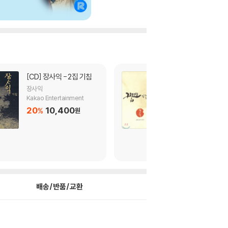
[CD]
장사익 - 2집 기침
[CD]
장사익 - 4집 꿈꾸
는 세상
장사익
Kakao Entertainment
Kakao Enterta
20
10,400
%
원
20
10,4
%
배송/반품/교환