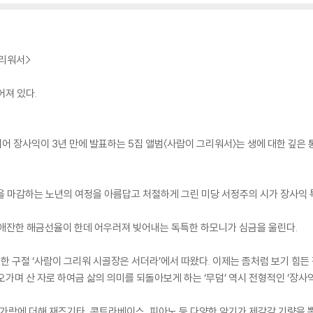
그리워서>
어져 있다.
’에 이어 장사익이 3년 만에 발표하는 5집 앨범〈사람이 그리워서〉는 생에 대한 깊
생을 마감하는 노년의 여정을 아름답고 처절하게 그린 미당 서정주의 시가 장사익
 애잔한 해금선율이 한데 어우러져 빚어내는 독특한 하모니가 심금을 울린다.
의 한 구절 ‘사람이 그리워 시골장은 서더라’에서 따왔다. 이제는 좀처럼 보기 
가며 산 자로 하여금 삶의 의미를 되돌아보게 하는 ‘무덤’ 역시 전형적인 ‘장사익
고가락에 더해 재즈기타, 콘트라베이스, 피아노 등 다양한 악기가 제각각 기량을