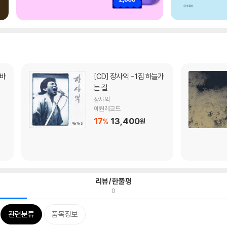
[CD]
장사익 - 1집 하늘가
는 길
장사익
예원레코드
17
13,400
%
원
리뷰/한줄평
0
관련분류
품목정보