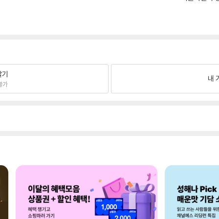
팔기
내 
불가