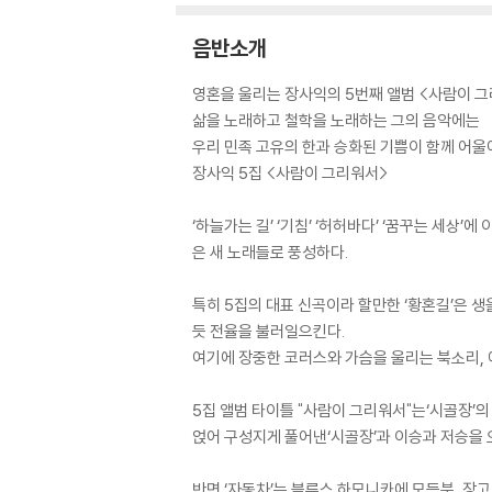
음반소개
영혼을 울리는 장사익의 5번째 앨범 <사람이 
삶을 노래하고 철학을 노래하는 그의 음악에는
우리 민족 고유의 한과 승화된 기쁨이 함께 어울
장사익 5집 <사람이 그리워서>
‘하늘가는 길’ ‘기침’ ‘허허바다’ ‘꿈꾸는 세상
은 새 노래들로 풍성하다.
특히 5집의 대표 신곡이라 할만한 ‘황혼길’은 
듯 전율을 불러일으킨다.
여기에 장중한 코러스와 가슴을 울리는 북소리,
5집 앨범 타이틀 "사람이 그리워서"는‘시골장’
얹어 구성지게 풀어낸‘시골장’과 이승과 저승을 오
반면 ‘자동차’는 블루스 하모니카에 모듬북, 장