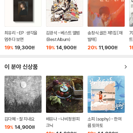
최유리 - EP : 생각을
김광석 - 베스트 앨범
송창식 골든 제1집 [재
7
멈추다 보면
(Best Album)
발매]
트
19
19,300
19
14,900
20
11,900
1
%
%
%
원
원
원
이 분야 신상품
김다혜 - 잘 지내요
배유나 - 나비정원 피
소피 (sophy) - 한여
크닉
름 토마토
19
14,900
%
원