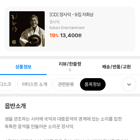
[CD]
장사익 - 9집 자화상
장사익
Kakao Entertainment
19
13,400
%
원
리뷰/한줄평
상품정보
배송/반품/교환
0
디스크
아티스트 소개
관련분류
품목정보
음반소개
생을 관조하는 시어에 국악과 대중음악의 경계에 있는 소리를 입힌
독특한 음악을 만들어온 소리꾼 장사익.