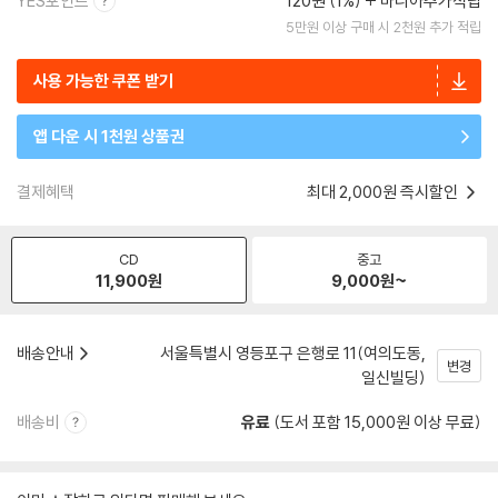
YES포인트
120원 (1%)
마니아추가적립
5만원 이상 구매 시 2천원 추가 적립
사용 가능한 쿠폰 받기
앱 다운 시 1천원 상품권
결제혜택
최대 2,000원 즉시할인
CD
중고
11,900
원
9,000
원~
배송안내
서울특별시 영등포구 은행로 11(여의도동,
변경
일신빌딩)
배송비
유료
(도서 포함 15,000원 이상 무료)