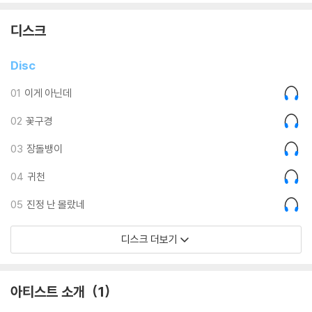
우리들 삶의 희노애락을 발견하고 우리 자신의 얼굴과 닮은꼴을 찾을 수
있다.
디스크
우리의 고단한 삶의 이야기가 담겨 있고,
Disc
쉰아홉 해 그의 생애가 고스란히 녹아 있으며,
더불어 사는 이들이 모두 행복해지기를 바라는 소박한 소망이 담긴 장사익
01
이게 아닌데
의 노래는
02
꽃구경
우리들, 수고하고 무거운 짐 진 자들을 위한 뜨거운 응원가이다.
03
장돌뱅이
04
귀천
05
진정 난 몰랐네
디스크 더보기
아티스트 소개
1