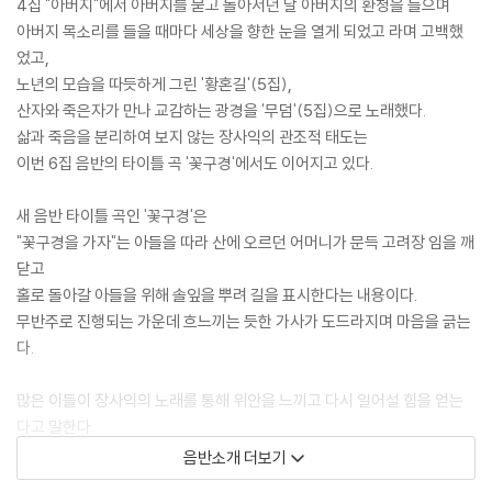
4집 "아버지"에서 아버지를 묻고 돌아서던 날 아버지의 환청을 들으며
아버지 목소리를 들을 때마다 세상을 향한 눈을 열게 되었고 라며 고백했
었고,
노년의 모습을 따듯하게 그린 '황혼길'(5집),
산자와 죽은자가 만나 교감하는 광경을 '무덤'(5집)으로 노래했다.
삶과 죽음을 분리하여 보지 않는 장사익의 관조적 태도는
이번 6집 음반의 타이틀 곡 '꽃구경'에서도 이어지고 있다.
새 음반 타이틀 곡인 '꽃구경'은
"꽃구경을 가자"는 아들을 따라 산에 오르던 어머니가 문득 고려장 임을 깨
닫고
홀로 돌아갈 아들을 위해 솔잎을 뿌려 길을 표시한다는 내용이다.
무반주로 진행되는 가운데 흐느끼는 듯한 가사가 도드라지며 마음을 긁는
다.
많은 이들이 장사익의 노래를 통해 위안을 느끼고 다시 일어설 힘을 얻는
다고 말한다.
그것은 그가 누구보다도 많이 아파 본 사람이기 때문이다.
음반소개 더보기
마흔다섯에 데뷔한 늦깎이 가수의 신산한 삶이 녹아있는 그의 노래에서