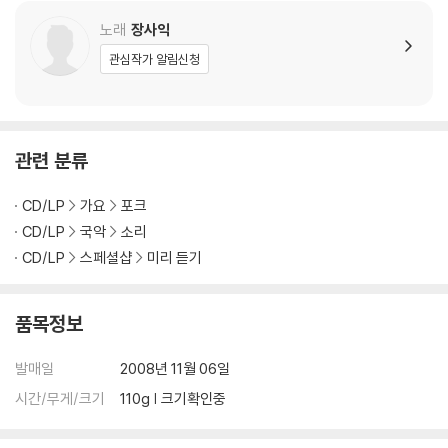
노래
장사익
관심작가 알림신청
관련 분류
CD/LP
가요
포크
CD/LP
국악
소리
CD/LP
스페셜샵
미리 듣기
품목정보
발매일
2008년 11월 06일
시간/무게/크기
110g | 크기확인중