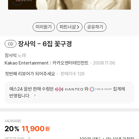
미리듣기
파트너샵
공유하기
장사익 - 6집 꽃구경
CD
장사익
노래
Kakao Entertainment
/
카카오엔터테인먼트
2008.11.06.
첫번째 리뷰어가 되어주세요
판매지수
126
예스24 음반 판매 수량은
와
집계에
반영됩니다.
14,900
원
20
11,900