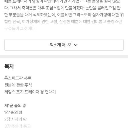
때는 프레이저의 명성이 확산되어 가던 시기였고 그는 논쟁을 원치 않았
다. 그래서 축약본은 매우 조심스럽게 만들어졌다. 논란을 불러일으킬 만
한 부분들을 대거 삭제하였는데, 이를테면 그리스도의 십자가형에 대한 위
험한 단락, 여가장제에 관한 고찰, 신성한 매춘에 대한 감미롭고 불경스런
구절들이 그것이다.
여기 선보이는 이 책은 1922년판 축약본에서 삭제되었던 많은 부분을 다
책소개 더보기
시 복원하고, 지나치게 지루하였거나 소략하였던 부분을 현대적 감각과 필
요에 맞게 조절하여 다시 펴낸 것이다. 또 편집체제도 복원하였는데 1922
년판 축약본이 원래의 장과 절을 무시하고 69개의 짤막한 장으로 분할했
목차
던 것을, 여기서는 원본 13권의 편집체제와 순서를 참고하여 다시 구조화
한 것이다.
옥스퍼드판 서문
원본에 관한 주석
제임스 조지 프레이저 경 연대기
제1군 숲의 왕
1장 숲의 왕
2장 사제의 왕
3장 주술과 종교