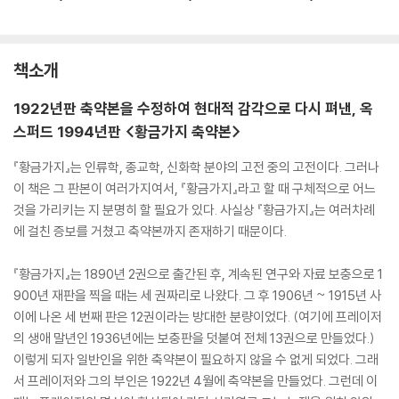
책소개
1922년판 축약본을 수정하여 현대적 감각으로 다시 펴낸, 옥
스퍼드 1994년판 <황금가지 축약본>
『황금가지』는 인류학, 종교학, 신화학 분야의 고전 중의 고전이다. 그러나
이 책은 그 판본이 여러가지여서, 『황금가지』라고 할 때 구체적으로 어느
것을 가리키는 지 분명히 할 필요가 있다. 사실상 『황금가지』는 여러차례
에 걸친 증보를 거쳤고 축약본까지 존재하기 때문이다.
『황금가지』는 1890년 2권으로 출간된 후, 계속된 연구와 자료 보충으로 1
900년 재판을 찍을 때는 세 권짜리로 나왔다. 그 후 1906년 ~ 1915년 사
이에 나온 세 번째 판은 12권이라는 방대한 분량이었다. (여기에 프레이저
의 생애 말년인 1936년에는 보충판을 덧붙여 전체 13권으로 만들었다.)
이렇게 되자 일반인을 위한 축약본이 필요하지 않을 수 없게 되었다. 그래
서 프레이저와 그의 부인은 1922년 4월에 축약본을 만들었다. 그런데 이