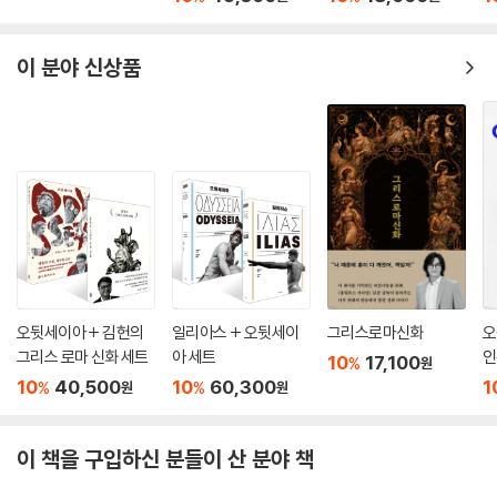
이 분야 신상품
오뒷세이아 + 김헌의
일리아스 + 오뒷세이
그리스로마신화
오
그리스 로마 신화 세트
아 세트
인
10
17,100
%
원
10
40,500
10
60,300
1
%
%
원
원
이 책을 구입하신 분들이 산 분야 책