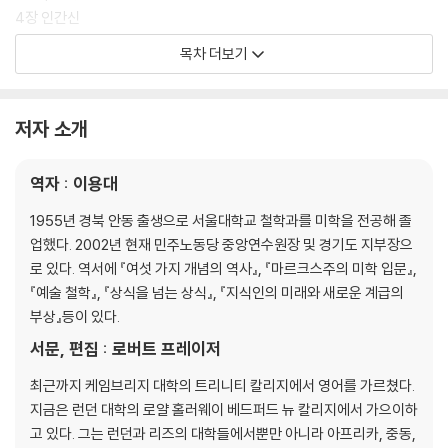
4장 인간신
5장 자연의 부분왕들
목차 더보기
6장 나무 숭배
7장 신성한 결혼
8장 로마 왕들
저자 소개
9장 왕국의 계승
10장 왕위의 부담
역자 : 이용대
11장 영혼의 위기
12장 터부
1955년 경북 안동 출생으로 서울대학교 철학과를 미학을 전공해 졸
업했다. 2002년 현재 민주노동당 중앙연수원장 및 경기도 지부장으
제2권 신의 살해
로 있다. 역서에 『여섯 가지 개념의 역사』, 『마르크스주의 미학 입문』,
1장 신들의 유한성
『예술 철학』, 『상식을 넘는 상식』, 『지식인의 미래와 새로운 계급의
2장 신성한 왕의 살해
부상』등이 있다.
3장 임시왕들
서문, 편집 : 로버트 프레이저
4장 왕자의 희생
5장 나무정령의 살해
최근까지 케임브리지 대학의 트리니티 칼리지에서 영어를 가르쳤다.
6장 아도니스
지금은 런던 대학의 로얄 홀러웨이 베드퍼드 뉴 칼리지에서 가으이하
7장 신성한 매춘
고 있다. 그는 런던과 리즈의 대학들에서뿐만 아니라 아프리카, 중동,