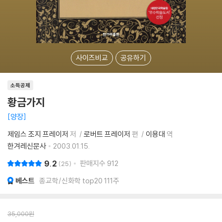
사이즈비교
공유하기
소득공제
황금가지
양장
제임스 조지 프레이저
저
로버트 프레이저
편
이용대
역
한겨레신문사
2003.01.15.
9.2
판매지수
912
25
베스트
종교학/신화학 top20 111주
35,000
원