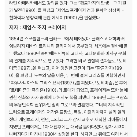
8장 아도니스의 의식
라틴 아메리카에서도 강의를 했다. 그는 『황금가지의 탄생 - 그 기원
9장 아티스
과 발전(1990)』을 펴냈고 『제임스 프레이저 경과 문학적 상상력 -
10장 목매달린 신
친화력과 영향력에 관한 에세이(1990)』을 편집했다.
11장 오시리스
저자 : 제임스 조지 프레이저
12장 위령의 날
13장 이시스
1854년 스코틀랜드의 글래스고에서 태어났다. 글래스고 대학과 케
14장 모계근친제와 모신들
임브리지 대학의 트리니티 칼리지에서 공부했다. 처음에는 철학에 몰
15장 디오니소스
두했으나 1880년 중반에는 인류의 고대사, 고대문화와 비서구 문화
16장 데메테르와 페르세포네
의 관계를 지속적으로 연구했다. 그러한 비교 관찰의 결과물로 『토테
17장 원시농업에서 여성의 역할
미즘(1887)』을 펴냈고, 이어 영원한 고전이 되는 『황금가지(189
18장 곡물의 어머니와 곡물의 아가씨
0)』을 펴냈다. 도보와 말을 이용, 두 번에 걸쳐 그리스를 여행하면서
19장 리티에르세스
『파우사니아스의 그리스 묘사(1897)』를 펴냈다. 『토테미즘』은 후에
20장 동물로서의 곡물정령
『토테미즘과 족외혼(1910)』의 토대가 되었고, 프레이저는 또한 불에
21장 신을 먹는 풍습
관한 신화와 사자 숭배에 대해서도 책을 펴냈다. 1896년 그는 프랑스
22장 육식
의 무용민속학 권위자인 릴리 그로브와 결혼했다. 그녀의 지속적인
23장 신성한 동물의 살해
노력으로 프레이저의 저작은 프랑스, 독일, 이탈리아까지 널리 알려
졌다. 케임브리지, 런던, 그리고 그가 잠시 교수로 재직한 리버풀에서
제3권 속죄양
지냈던 프레이저는 1차 대전후에는 대륙을 돌아다녔다. 점차 시력이
1장 재앙 옮기기
나빠지다가 마침내 1930년 실명을 한다. 하지만 그 뒤에도 여러 비서