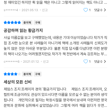
청 재미있긴 하지만 휙 읽을 책은 아니고 그렇게 읽어지는 책도 아니고 그
래서 밤마다 아직도 읽고 있어요. 읽다보면 방대해서 더 놀랍니다. 이걸 어
s******4
2021.05.13.
신고
1
댓글
0
떻게 다 정리했
종이책
구매
공감하며 읽는 황금가지
사실 이름값을 보고 구매했었는데, 내용은 기대 이상이었습니다.작가가 직
접 조사한 눈으로 본 사례들이 아니기에 책에 소개된 사례들의 신뢰도가
높지 않은 것은 아쉬운 부분입니다. 물론 직접 답사를 다녔다면 이런 분량
의 책이 나오기는 어려웠겠지만요.작가가 책 전반에서 계속 강조하는 부분
은 인류의 고대 시절, 원시 시절간의 공통점입니다. 그래서 원본이 1900년
c*******6
2021.01.12.
신고
1
댓글
0
대 초에 쓰여진
종이책
구매
세상의 모든 신비
제임스 조지 프레이저 경의 '황금가지'입니다. 제임스 조지 프레이저, 오
컬트에 조금이라도 관심이 있으시다면 이름을 모르실 수 없는 분이라 생각
됩니다. 개인적으로 필자는 학창시절을 영국에서 보내며 이런저런 영국
문학과 문화에 심취해서 살았었습니다. 그렇게 여러 책을 읽다가 우연히
동네의 오래된 책방에서 'The Golden Bough'라는 책을 접하게 되었습