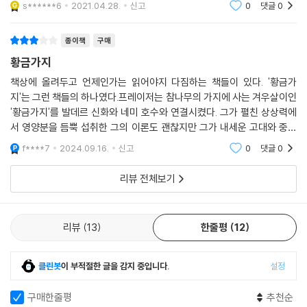
s******6
2021.04.28.
신고
0
댓글
0
니다. 영어
종이책
구매
황금가지
책상에 올려두고 언제인가는 읽어야지 다짐하는 책들이 있다. '황금가
지'는 그런 책들의 하나였다.프레이저는 참나무의 가지에 사는 겨우살이인
'황금가지'를 발데르 신화와 네미 호수와 연결시켰다. 그가 펼친 상상력에
서 영양분을 듬뿍 섭취한 그의 이론도 괜찮지만 그가 내세운 고대와 중세
의 온갖 인류학적 사례가 더 가치있다.나는 황금가지에서 탁월하고 선구자
f****7
2024.09.16.
신고
0
댓글
0
적인 지성을 읽는다.
리뷰 전체보기
리뷰
13
한줄평
12
클린봇
이 부적절한 글을 감지 중입니다.
설정
구매한줄평
추천순