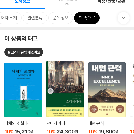
도서정보
배송/반품/교환
25
저자 소개
관련분류
품목정보
책 속으로
이 상품의 태그
#크레마클럽에있어요
니체의 초월자
오디세이아
내면 근력
독
10
15,210
10
24,300
10
19,800
1
%
%
%
원
원
원