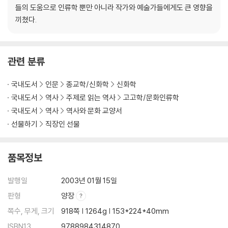
2장 고대의 속죄양
들의 도움으로 인류학 뿐만 아니라 작가와 예술가들에게도 큰 영향을
3장 멕시코의 신의 살해
끼쳤다.
4장 농신제
5장 그리스도의 십자가형
관련 분류
제4권 황금가지
1장 하늘과 땅 사이
국내도서
인문
종교학/신화학
신화학
2장 소녀들의 격리
국내도서
역사
주제로 읽는 역사
고고학/문화인류학
3장 발데르의 불
국내도서
역사
역사와 문화 교양서
4장 외재적 영혼
선물하기
직장인 선물
5장 죽음과 부활
6장 황금가지
품목정보
찾아보기
발행일
2003년 01월 15일
판형
양장
쪽수, 무게, 크기
918쪽 | 1264g | 153*224*40mm
ISBN13
9788984314870