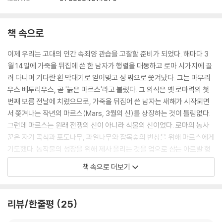
책 속으로
이제 우리는 고대의 인간 속죄양 관습을 고찰할 준비가 되었다. 해마다 3
월 14일에 가죽을 뒤집에 쓴 한 남자가 행렬을 대동하고 로마 시가지에 끌
려 다니며 기다란 흰 막대기로 얻어맞고 성 밖으로 쫓겨났다. 그는 마무리
우스 베투리우스, 곧 '늙은 마르스'라고 불렀다. 그 의식은 옛 로마력의 첫
번째 보름 전날에 치렀으므로, 가죽을 뒤집어 쓴 남자는 새해가 시작되면
서 쫓겨나는 작년의 마르스(Mars, 3월의 신)를 상징하는 것이 틀림없다.
그런데 마르스는 원래 전쟁의 신이 아니라 식물의 신이었다. 로마의 농사
꾼은 자기 곡식과 포도나무, 과일나무와 잡목숲의 번창을 위해 마르스에게
기도했다. 농작물의 성장을 위해 제사 올리는 것을 업으로 삼는 아르발 형
제회의 사제단은 거의 배타적으로 마르스에게만 기원을 올렸다. 그리고 이
책 속으로 더보기
미 살펴 보았듯이, 풍성한 수확을 보장하기 위해 10월에 말을 제물로 바친
상대도 마르스였다. 게다가 농민들은 '숲의 마르스'라는 호칭으로 마르스
에게 소떼의 번성을 위한 제물을 바쳤다. 또 봄의 계절인 3월을 마르스에
리뷰/한줄평
25
게 헌정한 사실도 그가 싹트는 식물의 신임을 가리키는 것으로 보인다. 그
러므로 새해를 시작하는 봄에 늙은 마르스를 추방하는 로마의 풍습은 슬라