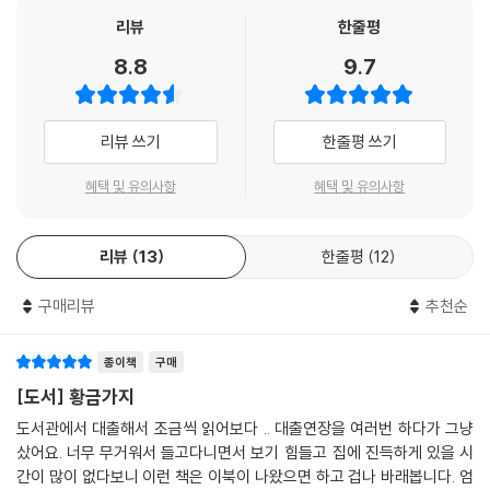
브족의 '죽음의 추방'풍습과 동일한 것이다.
리뷰
한줄평
--- p. 675
8.8
9.7
리뷰 쓰기
한줄평 쓰기
혜택 및 유의사항
혜택 및 유의사항
리뷰
13
한줄평
12
구매리뷰
추천순
종이책
구매
[도서] 황금가지
도서관에서 대출해서 조금씩 읽어보다 .. 대출연장을 여러번 하다가 그냥
샀어요. 너무 무거워서 들고다니면서 보기 힘들고 집에 진득하게 있을 시
간이 많이 없다보니 이런 책은 이북이 나왔으면 하고 겁나 바래봅니다. 엄