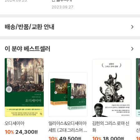
2024.09.25.
2023.09.27.
배송/반품/교환 안내
이 분야 베스트셀러
오디세이아
일리아스&오디세이아
김헌의 그리스 로마 신
해
세트 (고대 그리스어 완
화
신
10
24,300
%
원
역본)
10
49,500
10
18,000
1
%
%
원
원