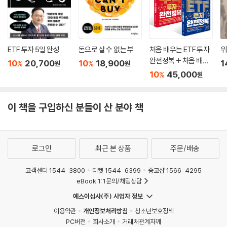
ETF 투자 5일 완성
돈으로 살 수 없는 부
처음 배우는 ETF 투자
위
완전정복 + 처음 배우
10
20,700
10
18,900
1
%
%
원
원
는 주식 투자 완전정복
10
45,000
%
원
세트
이 책을 구입하신 분들이 산 분야 책
로그인
최근 본 상품
주문/배송
고객센터 1544-3800
티켓 1544-6399
중고샵 1566-4295
eBook 1:1문의/채팅상담
예스이십사(주) 사업자 정보
이용약관
개인정보처리방침
청소년보호정책
PC버전
회사소개
거래처관계자께