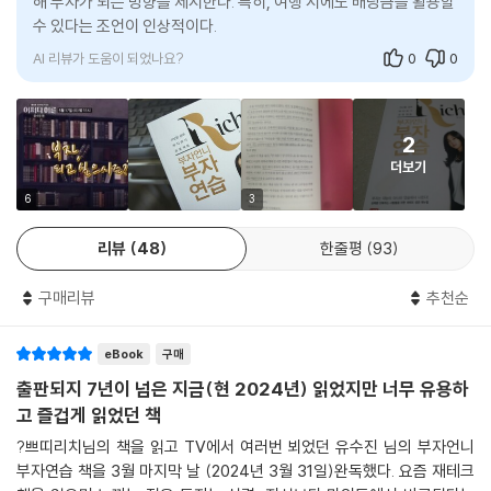
해 부자가 되는 방향을 제시한다. 특히, 여행 시에도 배당금을 활용할
다른 건 다 못해도 기똥차게 잘하는 한 가지가 있다. 반대로 감산형 인간은
될 수 없다. 오히려 지금은 돈이 돈을 버는 속도가 노동이 돈을 버는 속도를
수 있다는 조언이 인상적이다.
특별히 잘하는 건 없지만 그렇다고 딱히 못하는 것도 없다. 그러니 뭐 하나
앞질렀기 때문에 투자하지 않으면 점점 가난해질 뿐이다. 그래서 건물주가
를 잘못하면 “쟤는 저게 문제야. 저거 하나만 고치면 아무 문제없는데”라
AI 리뷰가 도움이 되었나요?
0
0
되든지, 회사 대표가 되든지, 주식 투자자가 되든지 내 돈이 돈을 벌어오게
는 말을 듣는다. 다른 건 평균인데 하나 때문에 마이너스가 돼버리니 감산
하는 자본가가 되어야 한다. 자본가가 되는 방법은 노동 소득으로 종잣돈
형 인간이다.
을 모으고, 그 후 종잣돈으로 투자를 해서 돈을 불리는 것이다. 앞부분에서
창업은 가산형 인간에게 잘 맞는다. 한 가지는 특출나게 잘하기 때문에 자
2
이야기한 체질 개선은 종잣돈을 모을 때 필요한 과정이다. 종잣돈을 큰돈
신에게 맞는 아이템만 잘 잡으면 성공할 가능성이 높다. 하지만 감산형 인
더보기
으로 만드는 투자 과정에서는 이것만으로는 부족하다. 투자는 경기 흐름을
간은 중간만 가면 된다고 생각하는 데다 남들 결정에 쉽게 따르고 튀지 않
예측해서 적합한 투자 타이밍을 잡는 것이 중요하다. 한마디로, 투자는 타
6
3
는 것에 길들여진 사람이기 때문에 창업에 잘 맞지 않는다.
이밍이다. 이를 위해서는 세상을 읽는 눈을 키워야 한다. 세상의 판을 읽었
---「1부 ‘나는 누구? 여기는 어디?」중에서
리뷰
48
한줄평
93
을 때 돈의 흐름도 알 수 있다.
투자로 인한 소득은 절대로 불로소득이 아니다. 그것은 정직한 노동의 대
구매리뷰
추천순
저자는 3, 4부에서 투자에 꼭 필요한 공부의 기본기를 짚어준다. 좀 더 넓
가이고 노력을 기울인 만큼만 되돌아오는 착한 소득이다. 그 투자를 결정
은 시야에서 세계 경제를 바라보는 방법부터 GDP 증가율을 통해 경기 흐
하기까지의 과정을 생각해본다면 이해가 될 것이다. 발품도 팔아야 하고
름을 읽는 법, 경기 변동에 긴밀하게 대응하는 방법, FOMC나 양적 완화
eBook
구매
정보도 찾고 결단도 내려야 한다. 여기에 인내도 필요하다. 그냥 직장에서
등 꼭 알아야 할 용어들에 관해 이야기한다. 또한 경기 변동 정보를 실시간
출판되지 7년이 넘은 지금(현 2024년) 읽었지만 너무 유용하
시키는 일만 하는 것하고는 차원이 다르다. 오히려 직장에서 일하는 것보
으로 체크할 수 있고 투자 타이밍에 대한 감을 익혀나가기 좋은 여러 편리
고 즐겁게 읽었던 책
다 더 많은 노력이 필요하다. 그러지 않으면 내 돈을 잃는다. 이것이 노동이
한 앱부터 뜨는 지역에 방문하여 부동산 투자에 대한 밑그림을 그려보는
?쁘띠리치님의 책을 읽고 TV에서 여러번 뵈었던 유수진 님의 부자언니
아닐 리 없다. 이 사실을 망각하면 그때부터 욕심이 서서히 고개를 든다.
법, 좋은 자산관리사를 고르는 법까지 유용하면서도 실천적인 지침을 알려
부자연습 책을 3월 마지막 날 (2024년 3월 31일)완독했다. 요즘 재테크
---「2부 ‘먼저 인간이 되어라」중에서
준다. 다소 어렵게 느껴지는 부분도 마치 강연을 하듯이 쉽고 재미있게 설