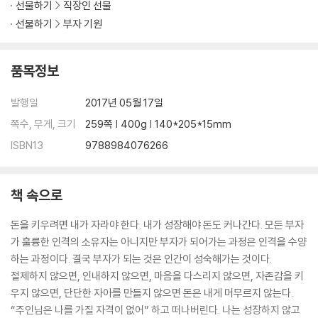
선물하기
직장인 선물
15. 2015년 한국은 왜 경기가 나빴을까?
선물하기
부자 기원
내수는 침체되고 수출은 감소하고 | 경기가 좋든 나쁘든 대응이 중요하다
16. 미국의 기준금리 정책이 중요한 이유
투자 타이밍, 이제는 글로벌하게 신경 써야 할 때 | 미국의 금리, 들썩이는
품목정보
세계 경제 | 석유 왕자님들, 원유를 자꾸 생산하면 어쩌시려고요 | 트럼프,
그가 정말 궁금하다
발행일
2017년 05월 17일
17. 중국과 일본, 유럽은 우리에게 어떤 영향을 미칠까?
쪽수, 무게, 크기
259쪽 | 400g | 140*205*15mm
c찢어지네 마네 그러는 거니? | 에이, 설마 도이치뱅크가 망하겠어?
ISBN13
9788984076266
PART 4. 오늘부터 취미는, 재테크!
18. 경제 기사, 무엇을 어떻게 봐야 할까?
책 속으로
제 취미는 재테크, 특기는 경제 기사 읽기입니다 | 돈 안 되는 연예 기사, 돈
되는 경제 기사
돈을 키우려면 내가 자라야 한다. 내가 성장해야 돈도 커나간다. 모든 부자
19. 살 때와 팔 때를 파악하는 데 도움이 되는 정보들
가 훌륭한 인격의 소유자는 아니지만 부자가 되어가는 과정은 인격을 수양
투자에는 역시 아침형 인간 | 편리한 앱, 똑똑하게 이용하기 20. 부자될 여
하는 과정이다. 결국 부자가 되는 것은 인간이 성숙해가는 것이다.
자는 주말도 남다르다
절제하지 않으면, 인내하지 않으면, 마음을 다스리지 않으면, 자존감을 키
퇴근 후에는 막장 드라마 대신 다큐멘터리 | 책 읽고 영화 보는 우아한 여자
우지 않으면, 단단한 자아를 만들지 않으면 돈은 내게 머무르지 않는다.
| 언제까지 밥 먹고 차 마시고 치맥하고 배만 나오는 주말을 보낼 건가? |
“주인님은 나를 가질 자격이 없어” 하고 떠나버린다. 나는 성장하지 않고