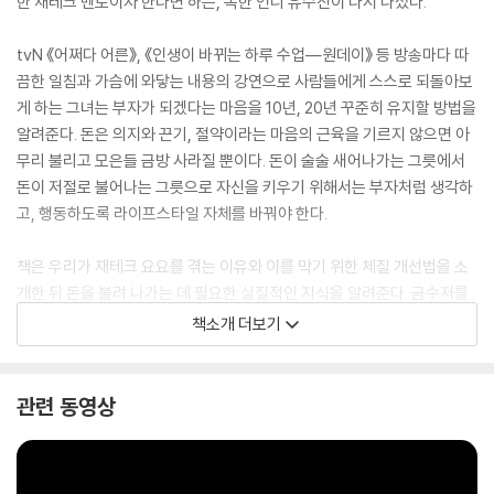
한 재테크 멘토이자 한다면 하는, 독한 언니 유수진이 다시 나섰다.
tvN 《어쩌다 어른》, 《인생이 바뀌는 하루 수업―원데이》 등 방송마다 따
끔한 일침과 가슴에 와닿는 내용의 강연으로 사람들에게 스스로 되돌아보
게 하는 그녀는 부자가 되겠다는 마음을 10년, 20년 꾸준히 유지할 방법을
알려준다. 돈은 의지와 끈기, 절약이라는 마음의 근육을 기르지 않으면 아
무리 불리고 모은들 금방 사라질 뿐이다. 돈이 술술 새어나가는 그릇에서
돈이 저절로 불어나는 그릇으로 자신을 키우기 위해서는 부자처럼 생각하
고, 행동하도록 라이프스타일 자체를 바꿔야 한다.
책은 우리가 재테크 요요를 겪는 이유와 이를 막기 위한 체질 개선법을 소
개한 뒤 돈을 불려 나가는 데 필요한 실질적인 지식을 알려준다. 금수저를
물고 태어나지 않은 이상 단번에 부자의 꿈을 이루기는 쉽지 않다. 이런 현
책소개 더보기
실에서 머리가 아닌 몸으로 익히는 재테크 방법은 부를 쌓을 수 있는 가장
확실한 방법이다.
관련 동영상