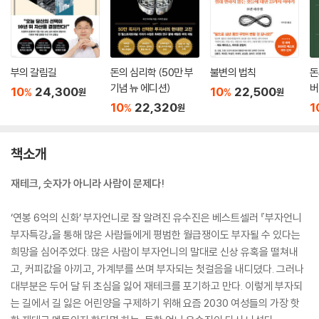
부의 갈림길
돈의 심리학 (50만 부
불변의 법칙
돈
기념 뉴 에디션)
버
10
24,300
10
22,500
%
%
원
원
10
22,320
1
%
원
책소개
재테크, 숫자가 아니라 사람이 문제다!
‘연봉 6억의 신화’ 부자언니로 잘 알려진 유수진은 베스트셀러 『부자언니
부자특강』을 통해 많은 사람들에게 평범한 월급쟁이도 부자될 수 있다는
희망을 심어주었다. 많은 사람이 부자언니의 말대로 신상 유혹을 떨쳐내
고, 커피값을 아끼고, 가계부를 쓰며 부자되는 첫걸음을 내디뎠다. 그러나
대부분은 두어 달 뒤 초심을 잃어 재테크를 포기하고 만다. 이렇게 부자되
는 길에서 길 잃은 어린양을 구제하기 위해 요즘 2030 여성들의 가장 핫