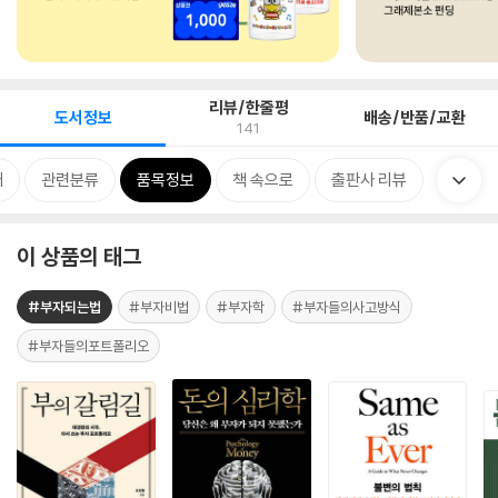
리뷰/한줄평
도서정보
배송/반품/교환
141
개
관련분류
품목정보
책 속으로
출판사 리뷰
이 상품의 태그
#부자되는법
#부자비법
#부자학
#부자들의사고방식
#부자들의포트폴리오