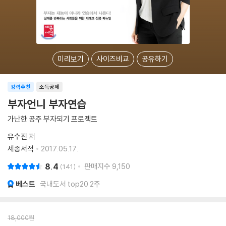
미리보기
사이즈비교
공유하기
강력추천
소득공제
부자언니 부자연습
가난한 공주 부자되기 프로젝트
유수진
저
세종서적
2017.05.17.
8.4
판매지수
9,150
141
베스트
국내도서 top20 2주
18,000
원