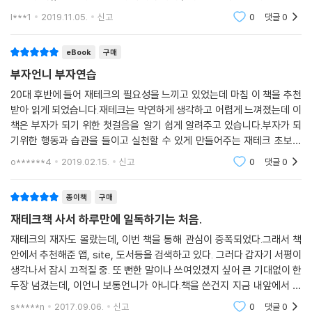
차려야겠다는 생각이 들고... 남자들은 이해못하고 비웃을수도 있는 책이
l***1
2019.11.05.
신고
0
댓글
0
다. 그치만 그건 내
eBook
구매
부자언니 부자연습
20대 후반에 들어 재테크의 필요성을 느끼고 있었는데 마침 이 책을 추천
받아 읽게 되었습니다.재테크는 막연하게 생각하고 어렵게 느껴졌는데 이
책은 부자가 되기 위한 첫걸음을 알기 쉽게 알려주고 있습니다.부자가 되
기위한 행동과 습관을 들이고 실천할 수 있게 만들어주는 재테크 초보를
위한 책이다. 일확천금을 노리는 것이 아닌 긴 시간 꾸준히, 인내해서 자산
o******4
2019.02.15.
신고
0
댓글
0
을 만들어 가는
종이책
구매
재테크책 사서 하루만에 일독하기는 처음.
재테크의 재자도 몰랐는데, 이번 책을 통해 관심이 증폭되었다.그래서 책
안에서 추천해준 앱, site, 도서등을 검색하고 있다. 그러다 갑자기 서평이
생각나서 잠시 끄적질 중. 또 뻔한 말이나 쓰여있겠지 싶어 큰 기대없이 한
두장 넘겼는데, 이언니 보통언니가 아니다.책을 쓴건지 지금 내앞에서 말
을 하고 있는건지 헤깔릴정도니.무슨 책을 이렇게 술술술 이해가 잘 되게
s*****n
2017.09.06.
신고
0
댓글
0