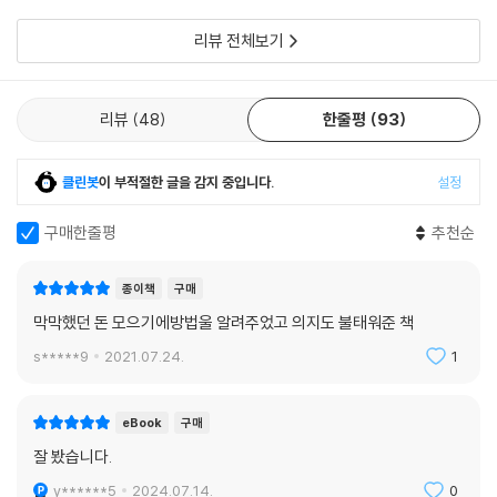
다부지게 쓰셨
리뷰 전체보기
리뷰
48
한줄평
93
클린봇
이 부적절한 글을 감지 중입니다.
설정
구매한줄평
추천순
종이책
구매
막막했던 돈 모으기에방법울 알려주었고 의지도 불태워준 책
s*****9
2021.07.24.
1
eBook
구매
잘 봤습니다.
y******5
2024.07.14.
0