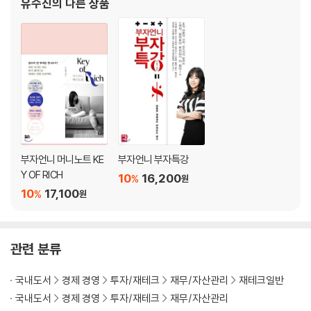
유수진
의 다른 상품
여자의 노후 준비는 결혼? | 검색은 셀프야 | 부자를 보면 안다, 독립심이
면서, OtvN 〈어쩌
왜 중요한지!
9. 인간관계도 다이어트를 해야 한다
아는 사람 많으면 뭐해? | 친구 잘 사귀어야 한다는 엄마 말은 진리
10. 부자 메이트가 필요한 이유
돈이 없는 게 아니라 돈의 흐름을 공유하지 않는 게 문제 | 열 남편 안 부러
운 부자 메이트
11. 공부 안 하고 부자된 사람은 없다
부자들은 왜 그렇게 『삼국지』를 좋아할까? | 쓰나미가 오는데 공부를 하라
고? | 책, 일단 읽으면 된다
부자언니 머니노트 KE
부자언니 부자특강
12. 먼저 인간이 되어라
Y OF RICH
10
16,200
%
원
부자가 되는 것은 성장하는 것 | 투자는 불로소득이 아니다
10
17,100
%
원
13. 나는 왜 부자가 되고 싶은가?
부자의 자격 | 돈, 그 이상의 꿈
관련 분류
PART 3 공부는 내 돈 키우는 필수영양소
14. 투자를 하기 전에 알아야 할 것들
국내도서
경제 경영
투자/재테크
재무/자산관리
재테크일반
재테크의 최종 목표는 자본가가 되는 것 | 투자는 운이 아니라 기술, 기술
국내도서
경제 경영
투자/재테크
재무/자산관리
은 배우고 익히는 것 | 투자는 타이밍이다