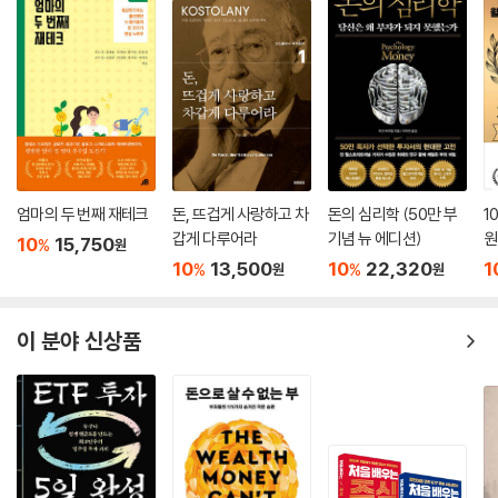
엄마의 두 번째 재테크
돈, 뜨겁게 사랑하고 차
돈의 심리학 (50만 부
1
갑게 다루어라
기념 뉴 에디션)
원
10
15,750
%
원
10
13,500
10
22,320
1
%
%
원
원
이 분야 신상품