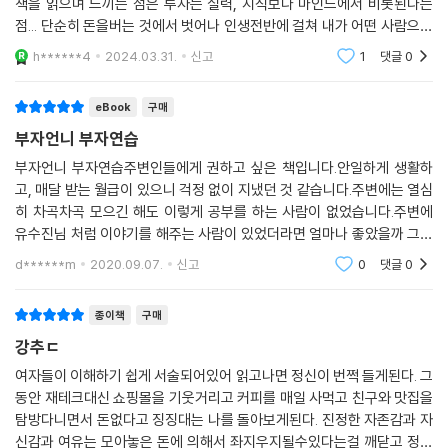
책을 읽으며 느끼는 점은 투자는 실력, 지식보다 마인드에서 비롯된다는
명해놓아서 좀 더 탄탄하게 투자 지식을 다질 수 있다.
점... 단순히 돈을버는 것에서 벗어나 인생전반에 걸쳐 내가 어떤 사람으로
내 돈을 자산관리사가 알아서 관리해주는 일은 일어나지 않는다. 부자들도
살 것인가를 알려주는 책이었다. 개인적으로 나는 금융지식이 많이 부족한
h******4
2024.03.31.
신고
1
댓글
0
자산관리는 스스로 한다. 다만 자산관리사나 회계사 같은 전문가들에게 정
재테크를 하다 보면 다이어트할 때처럼 꼭 요요가 온다. 《부자언니 부자특
재린이로 GDP를 비
보를 얻고 조언을 구할 뿐이다. 자산관리는 과외가 아니라 자율학습이고,
강》이 부자가 되기 위한 초심을 세워주었다면, 이 책은 전작의 실천편 격으
자산관리사는 코치 같은 존재다. 자산관리사의 조언을 듣되 진도를 조절하
eBook
구매
로, 초심을 잃지 않게 마음의 근육을 길러준다. 매 순간 의지를 다질 필요도
며 목표 지점까지 가는 것은 온전히 내 몫이다.
부자언니 부자연습
없이 일상에서 자연스럽게 무의식적으로 행동을 할 수 있도록 우리의 체질
---「4부 ‘카드 안 긁고 해외여행하는 법」중에서
을 바꿔준다. 일단 평범한 DNA가 부자 DNA로 바뀌면 부자로 가는 길도
부자언니 부자연습주변인들에게 권하고 싶은 책입니다.안일하게 생활하
어렵지만은 않을 것이다.
고, 매달 받는 월급이 있으니 걱정 없이 지냈던 것 같습니다.주변에는 열심
히 차곡차곡 모으긴 해도 이렇게 공부를 하는 사람이 없었습니다.주변에
유수진님 처럼 이야기를 해주는 사람이 있었더라면 얼마나 좋았을까 그런
생각이 듭니다.공부를 해야한다라고 강력하게 주장하시고,어떤 챕터는 뼈
d******m
2020.09.07.
신고
0
댓글
0
를 맞은 듯 그동안의
종이책
구매
강추ㄷ
여자들이 이해하기 쉽게 서술되어있어 읽고나면 정신이 번쩍 들게된다. 그
동안 재테크대신 쇼핑몰을 기웃거리고 커피를 매일 사먹고 친구와 맛집을
탐방다니면서 돈없다고 징징대는 나를 돌아보게된다. 진정한 자존감과 자
신감과 여유는 모아놓은 돈에 의해서 좌지우지될수있다는걸 깨닫고 정신