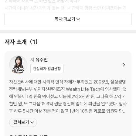
2. 바빠서 재테크 못 하면 밥은 어떻게 먹니?
시간이 아니라 시간 관리가 없는 것 | 시간까지 펑펑 쓰면 어쩌겠다는 거
야? | 내 돈 훔쳐가는 시간 도둑을 잡아라
목차 더보기
3. 쿠크다스 멘탈들은 재테크를 못한다
연애는 연애고 재테크는 재테크다 | 사는 게 지옥인데 돈이라도 많아야지 |
부자가 되고 싶다면 마음 수련부터
저자 소개
1
4. 귀가 얇아 슬픈 여자들
남의 말 한마디에 | 킹카라는 말만 듣고 결혼할래? | 결국 책임지기 싫어서
야
저
유수진
5. 나는 누구? 여기는 어디?
관심작가 알림신청
양은 냄비와 불나방 | 난 지드래곤이 좋은데 왜 대성이가 날 좋아하지? | 주
식에 강한 여자, 부동산에 강한 여자
자산관리사에 대한 사회적 인식 자체가 부족했던 2005년, 삼성생명
6. 빚이 있는데 어떻게 돈을 모으냐고?
전략채널본부 VIP 자산관리조직 Wealth Life Tech에 입사했다. 첫
전국에 계신 소녀가장들께 | 빚 먼저 갚을까, 돈 먼저 모을까? | 아는 걸 왜
해 연봉이 1억 원을 넘어섰고 이듬해 2억 3천만 원, 그다음 해 4억 7
실천 안 해? 7. 집 나가도 괜찮다, 돌아오기만 해다오!
천만 원, 또 그다음 해 6억 원을 경신해 업계에 파란을 일으켰다. 입사
미션 클리어! | 유 머스트 컴 백 홈
후 하루 5시간 이상 자본 적이 없고 1년에 10일은 과로로 입원할 만큼
열심히 일했다는 그녀는, 고객에게 단순히 상품을 소개하는 데 그치
펼쳐보기
PART 2 요요 걱정 없는 재테크 근육을 길러라
지 않고 부자가 되는 삶의 방식까지 알려주는 차별화된 라이프 컨설
8. 여자 독립 만세!
팅으로 더욱 유명해졌다. 고객이 먼저 찾아오는 자산관리사로 알려지