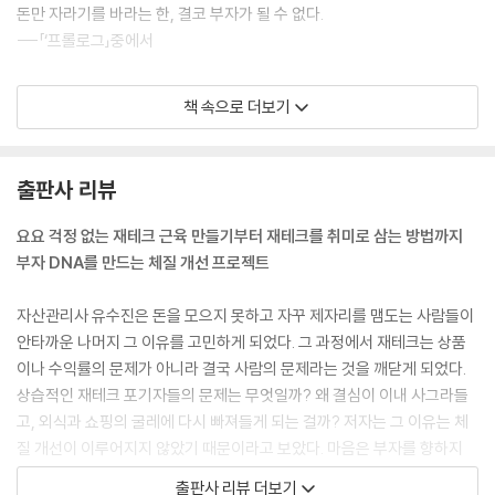
분양 홍보관에서 데이트하기
돈만 자라기를 바라는 한, 결코 부자가 될 수 없다.
21. 카드 안 긁고 해외여행하는 법
---「‘프롤로그」중에서
이제는 배당금으로 투자 여행을 떠나자! | 내 돈 쓰고 놀다만 오는 여행은
이제 그만 | 생각도 투자도 글로벌하게 | 좋은 자산관리사 고르는 법
의지박약이라는 오래된 불치병이 돌고 있다. 드라마 속 주인공들의 사랑을
책 속으로 더보기
가로막는 그놈의 불치병 때문에 시청자들의 마음이 애절해지듯, 부자되는
에필로그 | 진도 잘 나가고 계신가요?
여정에서 도지는 고객들의 불치병 때문에 언니의 마음이 애절해진다. 재테
크를 시작한 지 3개월 또는 6개월, 아니면 9개월째에는 꼭 의지박약이라
출판사 리뷰
는 병이 재발한다.
금수저가 아닌 이상 종잣돈을 만드는 일은 필수다. 그런데 이놈의 지구력
요요 걱정 없는 재테크 근육 만들기부터 재테크를 취미로 삼는 방법까지
이 문제다. 한번 통장에 돈을 넣어놓으면 내 돈이 아니다 하고 장기전에 돌
부자 DNA를 만드는 체질 개선 프로젝트
입해야 하는데 그러기에는 지구력이 딸리는 것이다. 돈을 지키려는 의지도
없다. 어느 정도 돈이 모였다 싶으면 귀신 들린 듯 쓸 데가 떠오른다. 써버
자산관리사 유수진은 돈을 모으지 못하고 자꾸 제자리를 맴도는 사람들이
리지 않으면 누가 훔쳐갈
안타까운 나머지 그 이유를 고민하게 되었다. 그 과정에서 재테크는 상품
것만 같은 생각도 든다. 돈은 써야지 또 들어온다는 엄마 말씀이 맞는 것 같
이나 수익률의 문제가 아니라 결국 사람의 문제라는 것을 깨닫게 되었다.
다.
상습적인 재테크 포기자들의 문제는 무엇일까? 왜 결심이 이내 사그라들
---「1부 ‘신이 나를 빚으실 때 끈기는 빼먹으셨나 보다」중에서
고, 외식과 쇼핑의 굴레에 다시 빠져들게 되는 걸까? 저자는 그 이유는 체
질 개선이 이루어지지 않았기 때문이라고 보았다. 마음은 부자를 향하지
부자가 되기로 결심했다면, 어려운 것을 선택해야 한다. 쓰기보다 모으고,
만, 행동과 습관이 길들지 않은 것이다. 재테크는 다이어트와 마찬가지다.
출판사 리뷰 더보기
놀기보다 공부하고, 충동에 따르기보다 계획을 따라야 한다. 남의 이야기