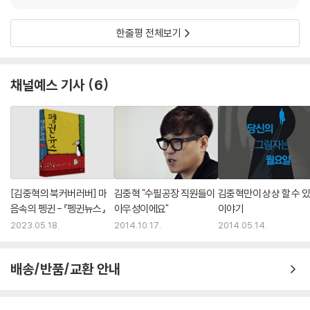
이라는 게임이 있으면 좋겠다는 생각을 했고, 곧바로 게임의 룰을 만들기
시작했다. 모노는 지도를 펼친 다음 유럽의 모든 도시 위에다―도시 위를
한줄평 전체보기
날아다니는, 붕 떠 있는―가상의 모노레일을 하루 만에 건설했고, 곧바로
혼자만의 모험을 떠났다. 블루, 화이트, 레드, 블랙, 핑크 중 한 명을 선택하
는 것이 「헬로, 모노레일」 게임의 시작이다.
채널예스 기사
6
김중혁 소설의 다른 주인공들과 다르지 않게, 『미스터 모노레일』의 주인공
들은 학교나 사회에서 인정받는 대한민국 상위 *%가 아니다. 한없이 머뭇
거리고 수줍은 소심한 일반인들, 하지만 각자가 모두 제 삶의 주인공인 우
리들이다.
보드게임 「헬로, 모노레일」을 만든 모노와 그의 ‘친구들’은 예기치 않게, 자
신의 의지와는 아무 상관도 없이, 어떤 사건의 한복판으로 들어간다. 그러
고는, 자신이 만든 게임의 말이 된 듯, 누군가 던져놓은 주사위가 보여주는
[김중혁의 북커버러버] 마
김중혁 "수필공장 직원들이
김중혁만이 상상 할 수 
숫자만큼 사건에 가까워졌다가 다시 멀어지고, 함정을 만나고, 해결하고,
음속의 펭귄 - 『펭귄뉴스』
아우성이에요"
이야기
그리고 종착역을 향해 다가간다.
2023.05.18.
2014.10.17.
2014.05.14.
주사위를 던져서 로마에 오게 된 것은 아닐까. 다시 주사위를 던지면 곧바
배송/반품/교환 안내
로 다음 도시로 가게 되는 것은 아닐까. 모노는 주머니 속 주사위를 만지작
거렸다. 모노는 주사위를 꺼내서 던져보았다. 3과 4가 나왔다. 7이면, 암
스테르담으로 갈 수 있었다. ?시 주사위를 던졌다. 2와 3, 다섯 칸 앞으로