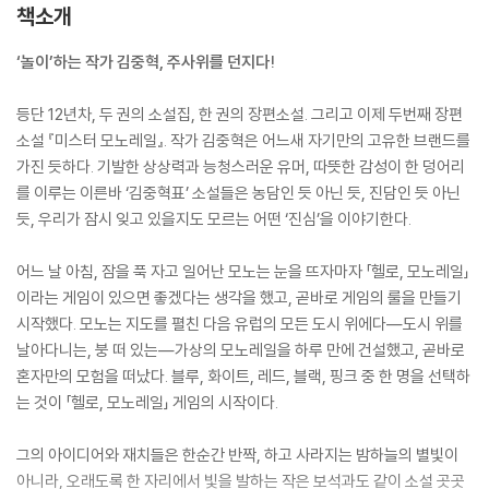
책소개
‘놀이’하는 작가 김중혁, 주사위를 던지다!
등단 12년차, 두 권의 소설집, 한 권의 장편소설. 그리고 이제 두번째 장편
소설 『미스터 모노레일』. 작가 김중혁은 어느새 자기만의 고유한 브랜드를
가진 듯하다. 기발한 상상력과 능청스러운 유머, 따뜻한 감성이 한 덩어리
를 이루는 이른바 ‘김중혁표’ 소설들은 농담인 듯 아닌 듯, 진담인 듯 아닌
듯, 우리가 잠시 잊고 있을지도 모르는 어떤 ‘진심’을 이야기한다.
어느 날 아침, 잠을 푹 자고 일어난 모노는 눈을 뜨자마자 「헬로, 모노레일」
이라는 게임이 있으면 좋겠다는 생각을 했고, 곧바로 게임의 룰을 만들기
시작했다. 모노는 지도를 펼친 다음 유럽의 모든 도시 위에다―도시 위를
날아다니는, 붕 떠 있는―가상의 모노레일을 하루 만에 건설했고, 곧바로
혼자만의 모험을 떠났다. 블루, 화이트, 레드, 블랙, 핑크 중 한 명을 선택하
는 것이 「헬로, 모노레일」 게임의 시작이다.
그의 아이디어와 재치들은 한순간 반짝, 하고 사라지는 밤하늘의 별빛이
아니라, 오래도록 한 자리에서 빛을 발하는 작은 보석과도 같이 소설 곳곳