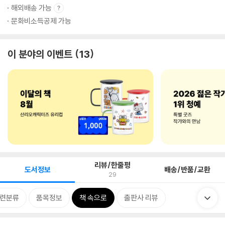
해외배송 가능
문화비소득공제 가능
이 분야의 이벤트
13
리뷰/한줄평
도서정보
배송/반품/교환
29
련분류
품목정보
책 속으로
출판사 리뷰