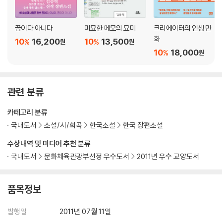
꿈이다 아니다
미묘한 메모의 묘미
크리에이터의 인생 만
화
10
16,200
10
13,500
%
%
원
원
10
18,000
%
원
관련 분류
카테고리 분류
국내도서
소설/시/희곡
한국소설
한국 장편소설
수상내역 및 미디어 추천 분류
국내도서
문화체육관광부선정 우수도서
2011년 우수 교양도서
품목정보
발행일
2011년 07월 11일