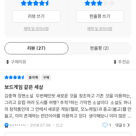
고 있는 작가가 ‘김중혁’이 아닐까.
리뷰 쓰기
한줄평 쓰기
제가 ‘독학소년’이었다는 건 기억해요. 지금도 그렇고요. (……) 저는 독학
이 제 스타일에 맞다는 걸 깨달았어요. (……) 독학으로 음악을 듣고 그림
혜택 및 유의사항
혜택 및 유의사항
을 그리고 베껴보기도 하고 글을 쓰면서 저는 감각을 갈고 다듬었어요. 결
국 가장 중요한 건 나만의 감각이 아닌가 싶어요. 이 시대를 가장 현명하게
리뷰
27
한줄평
2
즐기는 방법은 내 감각으로 새로운 시대를 접하는 것이 아닐까요. _2010,
김중혁
구매리뷰
추천순
‘독학’으로 터득한 자신만의 감각으로 이 시대와 함께 노는 작가, 김중혁이
또 한번 게임판을 벌였다. 등단 십일 년, 네번째 소설-두번째 장편소설 『미
종이책
구매
스터 모노레일』은 ‘놀이’하는 소설가 김중혁의 일체형 맞춤소설이다. 사람
보드게임 같은 세상
김중혁과 소설가 김중혁, 게임과 현실, 그리고 작품이 꼭 하나를 이루는
김중혁 장편소설. 두번째인듯.새로운 것을 창조하고 기존 것을 이용하는,
『미스터 모노레일』, 이번엔 ‘주사위놀이’이다.
그리고 유럽 여러 도시를 여행? 추적?하는 기막힌 소설이다. 소설도 하나
의 창작품인데 그 안에서 새로운 게임(헬로, 모노레일)과 종교(볼교)를 만
하늘로 던져진 주사위는 땅에 닿기 전까지 무수히 많은 변화에 내맡겨진
들고, 이미 존재하는 런던아이를 이용하고 있다. 생각해보니 이미 많은 소
다. 주사위를 구속할 어떤 필연성도 없다. 그러나 또한 주사위는 어떻게든
설들이 비슷한 형식을 갖고 있긴하다. (지금 막 떠오르는 것은 다빈치코
h******i
2018.07.06.
신고
1
댓글
0
땅에 떨어져 하나의 숫자가 나오게 될 수밖에 없다. 우연과 필연의 놀이, 주
드) 다만, 김중혁의