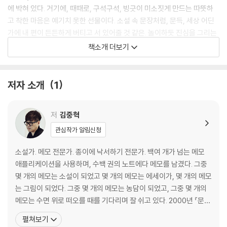
에 박혀 있다. 거기에, 때때로, 구석구석, 빙긋이 미소짓게 만드는 따뜻하
고 착한 마음은 예기치 못한 선물이다. 소설 속 문장처럼, 문득, 세상 어딘
가에 내 편이 든든하게 버티고 서 있어줄 것 같은. 놀이하듯 진심을 그리는
그의 두번째 장편소설 『미스터 모노레일』. 김중혁이 새로운 주사위를 던졌
책소개 더보기
다. 이 세상이라는, 그리고 소설이라는 게임판 위에. 그가 던진 저 주사위
는, 이제 우리가 받아들 차례다!
저자 소개
1
저
김중혁
관심작가 알림신청
소설가. 메모 전문가. 종이에 낙서하기 전문가. 백여 개가 넘는 메모
애플리케이션을 사용하며, 수백 권의 노트에다 메모를 남겼다. 그중
몇 개의 메모는 소설이 되었고 몇 개의 메모는 에세이가, 몇 개의 메모
는 그림이 되었다. 그중 몇 개의 메모는 농담이 되었고, 그중 몇 개의
메모는 수면 위로 떠오를 때를 기다리며 잘 쉬고 있다. 2000년 『문학
과사회』에 중편소설 「펭귄뉴스」를 발표하며 데뷔했다. 소설집 『1F/B
펼쳐보기
1 일층, 지하 일층』, 『악기들의 도서관』, 『당신의 그림자는 월요일』,