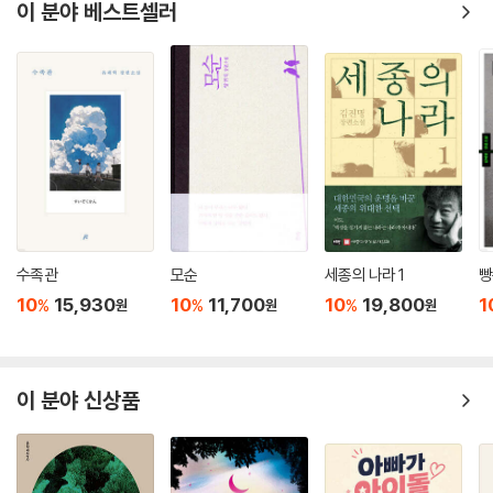
이 분야 베스트셀러
전진하면 덴마크의 코펜하겐이었다. 그렇게 빨리 한국으로 돌아가고 싶었
다. 하지만 로마는 현실이었다. 꿈도 게임도 아니었다.(89쪽)
브뤼셀 역으로 걸어가면서 고우창은 자신이 게임 속 캐릭터가 된 것 같은
기분이 들었다. (……) 오랜만에 주사위 5와 5가 나와서 게임을 역전시키
는가 싶으면 앞서 달리는 캐릭터들은 6과 6이 나와서 멀찌감치 달아나고,
제대로 된 미션카드로 상대방을 엿먹였나 싶으면 폭설카드나 파업카드로
역습을 당해 오도 가도 못하는 처지가 되는 캐릭터가 바로 고우창이었다.
한 번도 게임을 주도해본 적이 없었다. 늘 2등이었고 3등이었지만 한 번도
실망한 적이 없었는데, 언제나 뒤쫓기만 하는 자신에게 처음으로 짜증이
수족관
모순
세종의 나라 1
빵
났다. 멋지게 1등으로 도착하여 결승 테이프를 끊는 자신을 보고 싶었다.(2
10
15,930
10
11,700
10
19,800
1
%
%
%
원
원
원
39쪽)
그러니까, 한번 더!
이 분야 신상품
다시 한번, 주사위는 우연과 필연의 게임이다. 결코 내 의지대로 움직여주
지 않는다. 이것은 우리의 삶과도 다르지 않다. 하지만, 아무 상관 없다. 김
중혁과 그의 소설은, 이것이 어찌할 수 없는 너의 운명이니 그대로 순응하