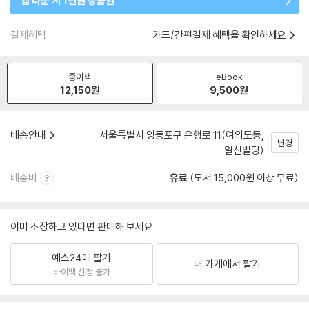
앱 다운 시 1천원 상품권
결제혜택
카드/간편결제 혜택을 확인하세요
종이책
eBook
12,150
원
9,500
원
배송안내
서울특별시 영등포구 은행로 11(여의도동,
변경
일신빌딩)
배송비
유료
(도서 15,000원 이상 무료)
이미 소장하고 있다면 판매해 보세요.
예스24에 팔기
내 가게에서 팔기
바이백 신청 불가