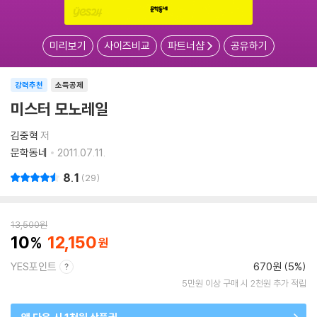
미리보기
사이즈비교
파트너샵
공유하기
강력추천
소득공제
미스터 모노레일
김중혁
저
문학동네
2011.07.11.
8.1
29
13,500
원
10
12,150
YES포인트
670원 (5%)
5만원 이상 구매 시 2천원 추가 적립