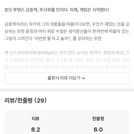
호모 루덴스 김중혁, 주사위를 던지다. 이제, 게임은 시작됐다!
김중혁이라는 작가와 그의 작품들을 떠올리다보면, 무언가 재밌는 것을 공
상하는 듯한 표정과 머리 위로 수많은 생각풍선들이 한꺼번에 떠올라 있는
그림이 그려진다. 이번엔 뭘 하고 놀까?, 를 궁리하는 듯한.
옛 산스크리트어에 릴라lila라는 것이 있다. 논다는 뜻이다. 창조와 파괴, 그
리고 재창조가 이어지는 놀이, 우주를 열고 닫는 놀이, 성스러운 놀이. 자유
롭고도 심오한 릴라는 기쁘게 즐기는 것인 동시에 신이라는 절대자의 경지
에 이르는 경험이며 (……) 릴라의 상태에 이르는 것은 진정한 자아로 돌아
출판사 리뷰 더보기
가는 것과 같다.
‘놀이’는 삶을 새롭게 창조한다. 삶을 즐거움으로 채우고, 우리의 일에 추진
리뷰/한줄평
29
력을 제공하고, 나아가 다른 삶을 창조할 수 있는 가능성을 제공한다. 상상
력은 곧 생산력이다. 하고 싶은 일을 즐겁게 해나가길 욕망하는 인간의 본
능을 일깨우는 것이 ‘놀이’이다.
리뷰
한줄평
우리가 표현해야 하는 모든 것은 이미 우리 안에 존재한다. 우리에게 이 창
8.2
6.0
조할 권리, 자기를 실현하고 채울 권리가 있다면, 이 권리를 가장 잘 행사하