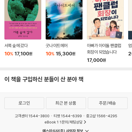
고 받아들이라 하지 않는다. 주사위는 이제 한번 던져졌을 뿐이다. 내 안에
는 무언가를 새롭게 생성할 수 있는 능력이 있다. 이 능력을 긍정하고 자신
의 삶을 긍정한다면 다시 한번 더, 를 선택하면 된다. 다시 원점. 이제는 내
가 던질 차례다. 말은 다시 이동한다. 그러니까 한번 더!. 주사위는 공평한
거니까.
어쩌면 이것은 삶을 긍정하는 주문일지도 모르겠다. 머리가 알지 못하는
서쪽 숲에 갔다
굿나이트메어
아빠가 아이돌 팬클럽
엄
것을 가슴은 안다. 이것은 또한 내 안의 어떤 목소리에 온 맘과 온 맘을 내
회장이 되었습니다
10
17,100
10
15,300
2
%
%
원
원
맡기는 일일지도 모르겠다. 우리는 어떻게든 내 방식으로 살아내고 있으니
17,000
원
까.
제가 생각하는 해피엔딩이란, ‘행복하게 잘 살았습니다’까지는 아니고, 모
이 책을 구입하신 분들이 산 분야 책
든 사람들이 각자의 방식으로 어떻게든 살아낸다는 결론이에요. 제가 가장
좋아하는 결론이기도 하고요. _김중혁
로그인
최근 본 상품
주문/배송
반짝반짝 빛나는……
고객센터 1544-3800
티켓 1544-6399
중고샵 1566-4295
등단 십일 년, 두 권의 소설집, 그리고 이제 두번째 장편소설 『미스터 모노
eBook 1:1문의/채팅상담
레일』. 작가 김중혁은 어느새 자기만의 고유한 브랜드를 가진 듯하다. 기발
예스이십사(주) 사업자 정보