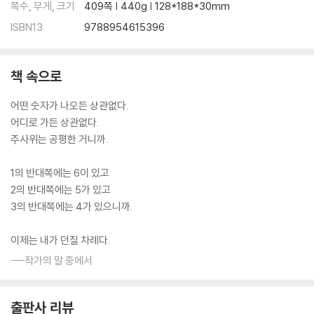
쪽수, 무게, 크기
409쪽 | 440g | 128*188*30mm
ISBN13
9788954615396
책 속으로
어떤 숫자가 나오든 상관없다.
어디로 가든 상관없다.
주사위는 공평한 거니까.
1의 반대쪽에는 6이 있고
2의 반대쪽에는 5가 있고
3의 반대쪽에는 4가 있으니까.
이제는 내가 던질 차례다.
---작가의 말 중에서
출판사 리뷰