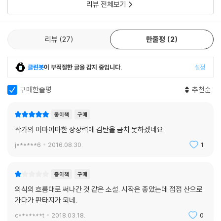
사위. 이 주사위 놀이가 흥미로운 것은, 매번 새로운 흥미를 불러일으킨다
리뷰 전체보기
는 점에 있다. 매번 ‘생성’이 반복되고 ‘차이’나는 반복이다.
다시, 주사위는 던져졌다.
리뷰
27
한줄평
2
순간의 선택이 모든 것을 확정했고, 그 선택은 운명까지 결정하고 말았다.
혹시 이것은 게임이 아닐까. 주사위를 던져서 이곳에 오게 된 건 아닐까.
클린봇
이 부적절한 글을 감지 중입니다.
설정
하지만 이것은 현실이었다. 꿈이나 게임이 아니라 현실이었다.
구매한줄평
추천순
두 개의 주사위를 던진다. 공중에서 무수히 방향을 달리하던 주사위는 땅
에 떨어지는 순간 각각 하나씩의 숫자를 내보이고, 그 숫자만큼 말은 이동
종이책
구매
한다. 그곳은 함정이나 구덩이일 수도, 또 생각지 못한 행운일 수도 있다.
작가의 어마어마한 상상력에 감탄을 금치 못하겠네요.
하지만 상관없다. 다시 주사위는 던져지고, 말은 또다시 이동한다.
j******6
2016.08.30.
1
처음부터 자신의 선택이란 별로 중요한 게 아닐지도 모른다는 생각이 들었
다. 누군가 주사위를 던지고, 모노는 던져진 주사위의 숫자만큼 이동하는
종이책
구매
말일지도 몰랐다. 누군가 자신을 위해 주사위를 던져주는 거라면, 모노는
의식의 흐름대로 써나간 것 같은 소설. 시작은 좋았는데 점점 산으로
온전히 그 주사위에 자신을 의지하고 싶었다.(167~168쪽)
가다가 판타지가 되네.
어느 날 아침, 잠을 푹 자고 일어난 모노는 눈을 뜨자마자 「헬로, 모노레일」
c*******t
2018.03.18.
0