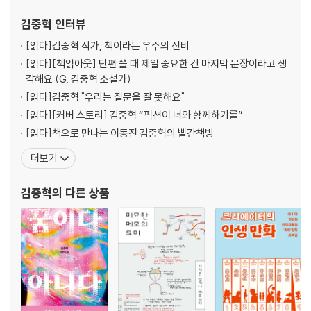
『나는 농담이다』, 에세이 『무엇이든 쓰게 된다』, 『뭐라도 되겠지』,
김중혁
인터뷰
『영화 보고 오
[읽다]
김중혁 작가, 책이라는 우주의 신비
[읽다]
[책읽아웃] 단편 쓸 때 제일 중요한 건 마지막 문장이라고 생
각해요 (G. 김중혁 소설가)
[읽다]
김중혁 "우리는 질문을 잘 못해요"
[읽다]
[커버 스토리] 김중혁 “픽션이 너와 함께하기를”
[읽다]
책으로 만나는 이동진 김중혁의 빨간책방
더보기
김중혁
의 다른 상품