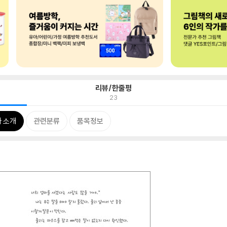
리뷰/한줄평
23
 소개
관련분류
품목정보