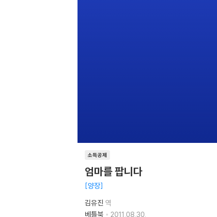
소득공제
엄마를 팝니다
양장
김유진
역
베틀북
2011.08.30.