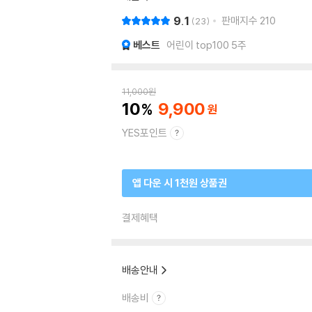
9.1
판매지수
210
23
베스트
어린이 top100 5주
11,000
원
10
9,900
YES포인트
앱 다운 시 1천원 상품권
결제혜택
배송안내
배송비