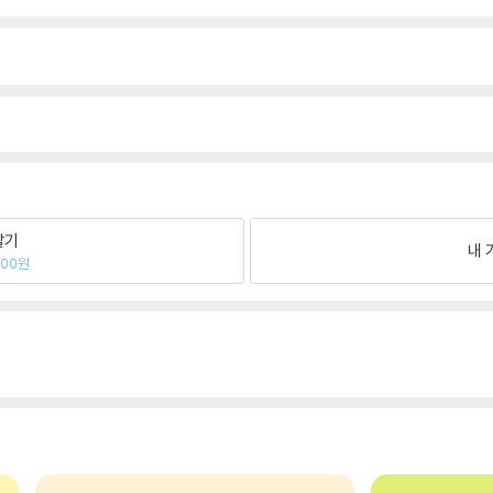
팔기
내 
400원