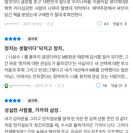
알것이다.글로벌 호구 대한민국.앞으로 우리나라를 이끌어갈 생각제대로
된다.
이렇듯, 김어준의 《닥치고 정치》는 [나는 꼼수다]를 정리한 확장판이 아니
밖힌 리더십강한 사람이 나와야 할텐데 막막하다...예약주문해서 싸인이
--- 본문 중에서
다. [나는 꼼수다]가 아무도 알려주지 않는 뉴스 속 사건들의 실체를 까발
담긴 책을 받았는데 구매한거 절대 후회안한다.
리고, 단편적으로 보이는 사건을 하나의 큰 그림으로 엮어내면서, 실체에
s*****1
2011.10.02.
신고
43
댓글
5
다가갈수록 커지는 분노를 웃음으로 승화시킨다면 이 책은 자신의 상황과
추구하는 가치에 따라 정치적 판단을 내릴 수 있도록 교통정리를 해준다.
종이책
그동안 기득권을 누려온 보수의 실체를 적나라하게 보여주고, 그 반대편에
있으면서도 대다수 국민들을 대변하지 못한 진보 정당의 한계 또한 여과
정치는 생활이다『닥치고 정치』
없이 보여주는 식이다. 비꼬고 낄낄거리기보다 사뭇 진지한 태도다. 그리
＜나꼼수＞를 통하지 않았더라도 MB정권 때문에 감사할 일이 있다면, 그
고 이를 바탕으로 진보집권을 위한 김어준의 로드맵을 제시한다. 책 속에
건 바로 ‘정치에 대한 관심도가 올라갔다’는 사실이다. 내 선택에 대한 부끄
현직 정치인들을 그렇게 많이 등장시키고 날카롭게 파헤치는 이유가 로드
러움과 후회 그리고 반성(그렇다고 내가 대선에서 MB를 선택했다는 말은
맵을 가능토록 하는 엔진이 바로 사람, 정치인이기 때문이다. 좋은 컨텐츠
아님), 이래서는 안되겠다는 참여의지. 나름 정치에 관심 있는 사람이었다
와 정책을 갖고도 엘리트 의식이 빚어낸 대중 언어의 부재로 대중에게 다
고 자부했었는데 지금의 나에 비한다면 과거의 나는 정치에 관심 있는 것
g********s
2011.11.11.
신고
18
댓글
31
도 아니었
가가지 못하는 진보 정당의 폐부를 후벼 파고, 스스로 노무현 대통령의 지
지자임을 자처하면서 국민참여당에게 괴물의 탄생이라 칭하는 것은, 결국
종이책
문재인, 심상정, 이정희, 노회찬, 유시민 등과 같은 인물들이 다 함께 나서
성실한 사람들, 가카와 삼성..
서 대중적 지지를 끌어냈으면 하는 바람이기 때문이다. 그렇다면, 무조건
이길 수 있다는 것이다.
내가 김어준을 그리고 딴지일보를 알게 된 것은 한 십여 년쯤 전인 것 같다.
처음 딴지일보가 창간되었을 때, 수시로 들락거리던 기억이 난다. 그러다
언제쯤일까? 기억 속에서 멀어져 갔고, 지금은 있는지조차도 모르겠다. 그
프레임 밖에서 싸우기