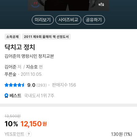
미리보기
사이즈비교
공유하기
소득공제
2011 제9회 올해의 책 선정도서
닥치고 정치
김어준의 명랑시민 정치교본
김어준
저
지승호
편
푸른숲
2011.10.05.
9.0
판매지수
156
293
베스트
국내도서 1위 7주
13,500
원
10
12,150
YES포인트
130원 (1%)