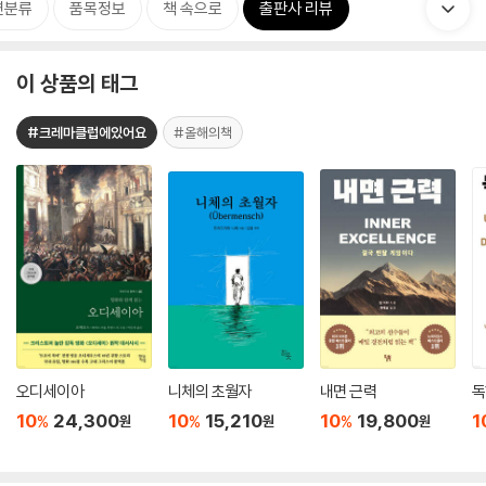
련분류
품목정보
책 속으로
출판사 리뷰
이 상품의 태그
#크레마클럽에있어요
#올해의책
오디세이아
니체의 초월자
내면 근력
독
10
24,300
10
15,210
10
19,800
1
%
%
%
원
원
원