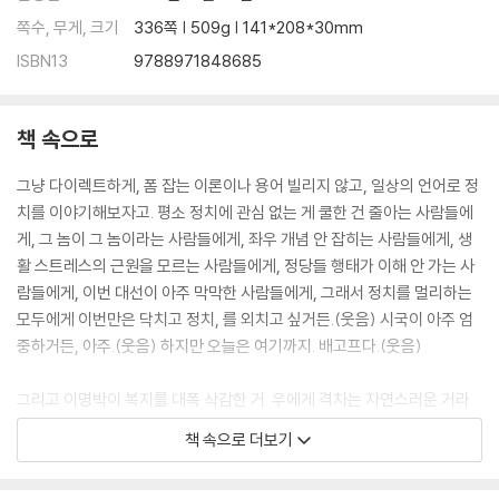
쪽수, 무게, 크기
336쪽 | 509g | 141*208*30mm
ISBN13
9788971848685
책 속으로
그냥 다이렉트하게, 폼 잡는 이론이나 용어 빌리지 않고, 일상의 언어로 정
치를 이야기해보자고. 평소 정치에 관심 없는 게 쿨한 건 줄아는 사람들에
게, 그 놈이 그 놈이라는 사람들에게, 좌우 개념 안 잡히는 사람들에게, 생
활 스트레스의 근원을 모르는 사람들에게, 정당들 행태가 이해 안 가는 사
람들에게, 이번 대선이 아주 막막한 사람들에게, 그래서 정치를 멀리하는
모두에게 이번만은 닥치고 정치, 를 외치고 싶거든.(웃음) 시국이 아주 엄
중하거든, 아주.(웃음) 하지만 오늘은 여기까지. 배고프다.(웃음)
그리고 이명박이 복지를 대폭 삭감한 거. 우에게 격차는 자연스러운 거라
고 했잖아. 지가 못사는 건 그냥 지 책임이라고 생각한다고. …… 아니 왜 자
책 속으로 더보기
기가 잘못한 걸 국가가 대신 책임져주냐는 거지. 그렇게 돈이 아깝다는 소
리를 ‘모럴 해저드’라는 그럴듯한 용어로 돌려 말하지. 그들이 복지와 관련