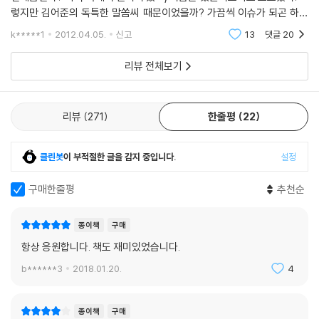
렇지만 김어준의 독특한 말쏨씨 때문이었을까? 가끔씩 이슈가 되곤 하던
그를, 그냥 그러는가 보다 하고만 있었는데 이 책에서 처음으로 만났다. 이
그래서 어쩔 것이냐. 《닥치고 정치》는 ‘할 수 있다!’라는 구호에서 멈추거
k*****1
2012.04.05.
신고
13
댓글
20
책 역시 우
나, 맥 빠지는 선동으로 끝나지 않는다. 김어준은 기존 정치권에서 전혀 듣
리뷰 전체보기
도 보도 못한 새로운 ‘정치’가 나타나 세상을 바꿀 수 있다는 희망의 근거를
제시한다. 그 사례가 바로 현재 진행 중인 [나는 꼼수다] 광풍이다. 이 책의
인터뷰와 비슷한 시기에 시작된 [나는 꼼수다]의 인기몰이는 김어준이 말
리뷰
271
한줄평
22
하고 있는 변화 가능성이 현실화된 사례다. 시대정신과 기술의 진보가 마
련한 플랫폼이 합쳐지면 어떤 변화를 일으킬 수 있는지, 구태의연한 정치
공학이나 보수 언론의 프레임을 가뿐히 뛰어넘어 새롭게 판을 짜는 혁명이
클린봇
이 부적절한 글을 감지 중입니다.
설정
어떻게 가능한지, 《닥치고 정치》에서 제시된 주장이 [나는 꼼수다]의 열광
적인 반응으로 증명되고 있다. 즉, 새로운 유통 플랫폼이 등장한 이 시대에
구매한줄평
추천순
는, 철저한 자발성, 대중을 지향하는 언어, 쫄지 않는 자세만 있다면 지금
까지 우리를 지배해온 프레임 밖으로 나가서 생존하는 것이 가능하다는 것
종이책
구매
이다. 이렇게 자꾸 기득권의 프레임 밖으로 나가 세상을 보려는 노력이 바
항상 응원합니다. 책도 재미있었습니다.
로 혁명의 시작이고, 《닥치고 정치》가 말하는 새로운 정치의 가능성이자
b******3
2018.01.20.
4
김어준의 진보집권플랜이다.
시국이 아주 엄중하다
종이책
구매