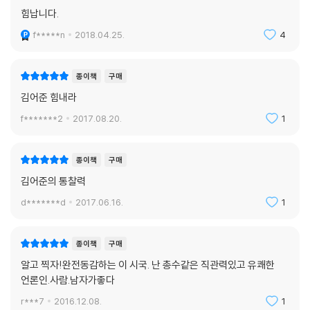
힘납니다.
김어준 수다의 시작과 끝은 가카도, 문재인도 아니다. 궁극적으로 우리가
f*****n
2018.04.25.
4
왜 정치에 관심을 가져야 하는지에 대한 답이다. 김어준은 ‘당신은 개인으
로서 책임이 있다.’는 샤르트르의 말처럼 정치와 우리 개개인의 일상이 따
로 가고 있지 않음을 환기시킨다. 나아가 앞으로 자신의 삶을 규정짓는 ‘정
종이책
구매
치’에 적극적으로 관심을 갖고 원하는 바를 위해 스스로 행동하길 바란다.
김어준 힘내라
궁극적으로는 그동안 스트레스의 근원인지도 모른 채, 단 몇 명의 사람들
f*******2
2017.08.20.
1
을 위해 국민 대다수가 피해를 봐야 하는 우리나라 보수 세력의 구조와 프
레임을 바꿀 수 있는 근원적인 방법이 정치라는 것임을, 그래서 지금 우리
가 중요한 역사적 기로에 서 있다는 것을 자각하게 한다. 이 책의 첫 장을
종이책
구매
[나는 꼼수다]를 듣듯 낄낄거리면서 펴볼 수도 있겠다. 하지만 마지막 장
김어준의 통찰력
을 덮을 때는 주는 대로 받는 객체가 아닌 ‘우리가 할 수 있다.’고 여기는 주
d*******d
2017.06.16.
1
체 자신을 재발견 할 수 있을 것이다. 그것이 바로, 희망이고 위로다. 이제
높은 물가, 등록금, 과도한 경쟁체제, 군가산점 제도 등 일상 속 스트레스
의 근원을 스스로 해결할 수 있는 시대가 온 것이다. 모두가 닥치고 정치에
종이책
구매
관심을 둔다면.
알고 찍자!완전동감하는 이 시국. 난 총수같은 직관력있고 유쾌한
언론인.사람.남자가좋다
r***7
2016.12.08.
1