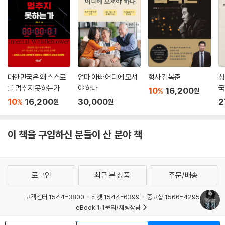
대한민국은 왜 스스로
엄마 아빠 어디에 모셔
형사 김복준
청
를 멈추지 못하는가
야 하나
국
10
16,200
%
원
위
10
16,200
30,000
2
%
원
원
이 책을 구입하신 분들이 산 분야 책
로그인
최근 본 상품
주문/배송
고객센터 1544-3800
티켓 1544-6399
중고샵 1566-4295
eBook 1:1문의/채팅상담
예스이십사(주) 사업자 정보