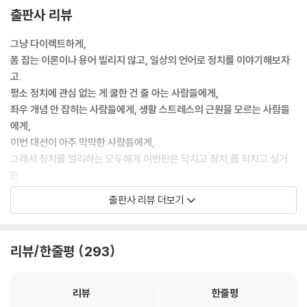
해 할 수 있는 최대치는, 훨씬 더 강한 내가, 약해빠진 널 불쌍히 여겨 다소
출판사 리뷰
간의 도움을 주도록 하겠다, 지. 그건 복지가 아니라 시혜라는 걸 몰라. 복
지란 불쌍해서 돕는 게 아니라, 공동체의 구성원이라면 당연히 누려야 할
그냥 다이렉트하게,
최소한의 권리를 공동으로 보장해주려는 사회적 염치라는 걸 이해할 수가
폼 잡는 이론이나 용어 빌리지 않고, 일상의 언어로 정치를 이야기해보자
없는 거야. 나는 우리나라 우파는 원시인을 설명하는 수준에서 백 퍼센트
고.
해석된다고 봐.
평소 정치에 관심 없는 게 쿨한 건 줄 아는 사람들에게,
좌우 개념 안 잡히는 사람들에게, 생활 스트레스의 근원을 모르는 사람들
이건희 일가는 자본주의 기본 룰까지 무너뜨리고 있다고. 이건희 일가가
에게,
그렇게 하면 다른 기업들도 따라하게 되어 있어. 이건희는 그렇게 세금 안
이번 대선이 아주 막막한 사람들에게,
내고 비자금을 만드는데, 왜 나만 정상적으로 해야 하느냐. 국가도 그래. 이
그래서 정치를 멀리하는 모두에게 이번만은 닥치고 정치,를 외치고 싶거
건희 일가가 룰을 지키지 않는 걸 뻔히 보고도 잡아내지 못하는 국가가 어
든.
떻게 다른 구성원들에겐 룰을 요구할 권위가 생기겠냐고. 나도 어떻게든
시국이 아주 엄중하거든, 아주. _본문 중에서
출판사 리뷰 더보기
잡히지 않고서 빠져 나가야겠단 생각을 하는 게 당연하지. 아무도 룰을 안
지키면 모두가 피해를 보니까 각자가 최소한의 룰을 지키려고 해야 국가는
해보자. 쫄지 말자. 가능, 하다.
정상으로 돌아간다고. 그런데 이건희 일가 하나 살리자고 모두가 도둑 심
리뷰/한줄평
293
보가 되는 사회가 되는 거지.
[나는 가수다] 평론과 [나는 꼼수다]를 통해 세대를 아우르는 대중적 인지
도와 정치적 영향력을 얻은 [딴지일보] 총수 김어준의 명랑시민 정치교본.
그렇게 격렬하게 분노하고 고함지르는 사람이 필요한 게 아니야. 그런 분
자신의 정치적 스탠스 깨닫기, 이명박 정권과 삼성을 통해 보는 우리나라
리뷰
한줄평
노는 많이들 했어. 그것만 가지고는 변하는 게 없어. 그게 아니라 그들의 회
보수 권력과 그들이 만든 시스템의 실체, 유명 정치인들의 적나라한 정체,