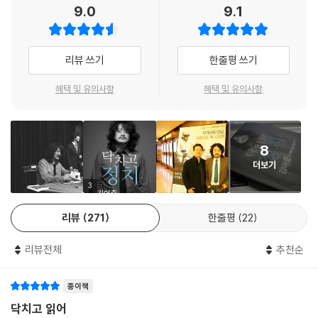
9.0
9.1
유와 협박에 그저 담담하게, 합리적으로, 아니라고 말 할 사람이 필요하다.
이들을 견제해야 할 민주당과 진보정당이 대중들에게 외면당하는 이유, 무
그리고 뚜벅뚜벅, 묵묵하게, 반대 방향으로 걸어 갈 사람이 필요하다. 거기
엇보다도 선거가 당신의 인생에 끼치는 영향을 무학의 통찰로 시원하게 깨
서부터 시작하면 된다.
우쳐준다.
리뷰 쓰기
한줄평 쓰기
천안암 사건에 있어 가장 중요한 건 그 원인이 아니라고. 그 원인은, 정권
출발은 이렇다
혜택 및 유의사항
혜택 및 유의사항
바뀌면, 그 원인대로 밝혀내야 하겠지만 정말 중요한 건 그런 사건의 실체
를 규명하는 데 총력을 기울인 게 아니라 지방선거를 위해 어떻게든 사건
지금으로부터 넉 달 전이다. 안철수도, 박원순도, 곽노현도, 오세훈도 뉴스
을 북한 소행으로 몰아갔던 이명박의 수작을 잊지 않고 기억하는 거라고.
에서 볼 수 없었고, [나는 꼼수다]가 세상에 널리 알려지기 전인 바로 그때,
이 사건은 절대 잊지 말아야 해. 국군통수권자가 군이 사고를 당해 수많은
8
이 인터뷰는 진행되었다. 당시도 언제나 그랬던 것처럼 현 정권은 여전히
인명이 죽고 다쳤는데 겨우 생각한다는 게 그걸 어떻게 자기 이익에 이용
더보기
민심과 거리가 멀었고, 주류 언론이 선택한 뉴스는 빠진 것이 많았다. 작년
할 것인가 밖에 없었다는 거. 이건 아무리 시간이 지나도 반드시 단죄되어
6·2 지방선거와 분당 보궐선거 결과의 의미는 자명했지만 바뀐 것은 아무
3
야 한다고 생각해.
것도 없었다. 지금처럼 정치 이슈가 생활화되고 하루 앞을 내다볼 수 없는
리뷰
271
한줄평
22
정국이 시작되기 전이었지만 분명 사람들의 마음속에는 뭔가 불편하고 찝
진보정당이 주장해 온 정책들 대부분은 훌륭해. 세부적인 디테일이야 재원
찝한, 그리고 보이지 않는 분노가 쌓여가고 있었다.
조달의 문제부터 또 따로 따져야겠지만 그 방향성에 있어서는 항상 훌륭해
리뷰전체
추천순
왔어. 예를 들어 무상급식 같은 건 이미 10년도 전부터 주장해왔던 거고. 훌
이에 내년 대선과 총선을 앞두고 [딴지일보] 김어준 총수는 분연히 일어나
륭하지. 그런데 진보정당은 자기들의 언어를 그 직접 수혜 대상자들에게
종이책
수다를 떨기 시작했다. 오연호가 묻고 조국이 답한 《진보집권플랜》처럼 옳
직관적으로 이해되는 방식으로 전달해 본 적이 거의 없어. 그 사이 실제 그
은 소리로, 점잖게 소명의식에만 호소하는 것이 아니었다. 우리가 왜 선거
닥치고 읽어
들이 대변해야 할 계급은 오히려 이명박의 언어에 반응해 이명박을 지지해