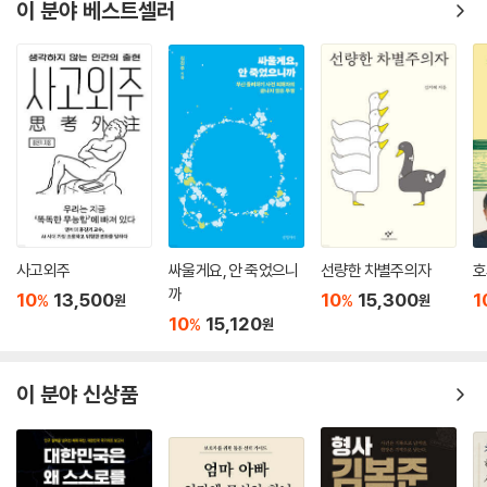
이 분야 베스트셀러
사고외주
싸울게요, 안 죽었으니
선량한 차별주의자
호
까
10
13,500
10
15,300
1
%
%
원
원
10
15,120
%
원
이 분야 신상품