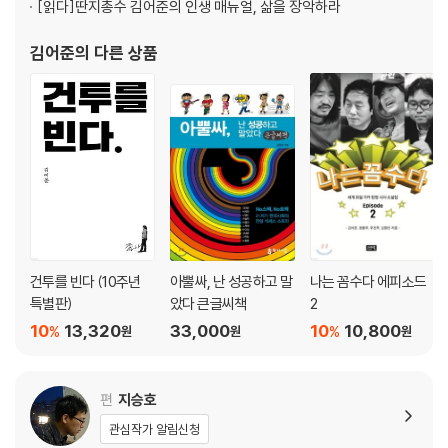
[읽다]
딴지총수 김어준의 인생 매뉴얼, 삶을 장악하라
5장 _ 공주와 동물원
한나라당 | 아수라장 | 박근혜, 과거다 | 효도와 제사 | 밥상머리 세계관 |
김어준
의 다른 상품
사과, 않다 | 진짜 위험하다 |비련의 개인사 | 불쏘시개들
6장 _ 가능, 하다
조또 어려운 문제다 | 나는 꼼수다 | 지금. 당장. 나우 | 유시민과 국민참여
당 | 사람, 문재인
건투를 빈다 (10주년
아뿔싸, 난 성공하고 말
나는 꼼수다 에피소드
특별판)
았다 큰글씨책
2
10
13,320
33,000
10
10,800
%
%
원
원
원
편
지승호
관심작가 알림신청