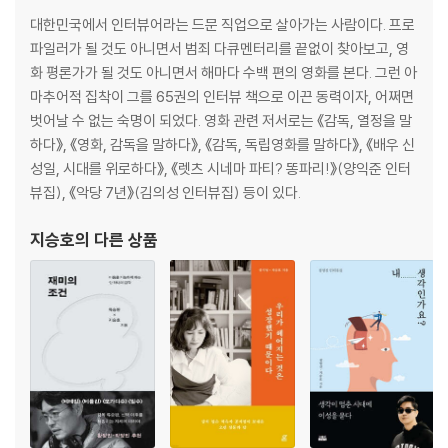
대한민국에서 인터뷰어라는 드문 직업으로 살아가는 사람이다. 프로
파일러가 될 것도 아니면서 범죄 다큐멘터리를 끝없이 찾아보고, 영
화 평론가가 될 것도 아니면서 해마다 수백 편의 영화를 본다. 그런 아
마추어적 집착이 그를 65권의 인터뷰 책으로 이끈 동력이자, 어쩌면
벗어날 수 없는 숙명이 되었다. 영화 관련 저서로는 《감독, 열정을 말
하다》, 《영화, 감독을 말하다》, 《감독, 독립영화를 말하다》, 《배우 신
성일, 시대를 위로하다》, 《렛츠 시네마 파티? 똥파리!》(양익준 인터
뷰집), 《악당 7년》(김의성 인터뷰집) 등이 있다.
지승호
의 다른 상품