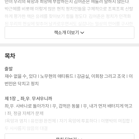
인이 우리의 욕망과 희망에 부합하는지 김어준은 에둘러 말하지 않는다.
박근혜를 비롯해 이렇게 많은 현직 정치인들을 구체적으로 조목조목 신랄
하게 평가한 책은 유례를 찾아보기 힘들 정도다. 김어준은 정치가 인격화
된 우리의 현실에 맞추어 날카로우면서도 실감나는 일상의 언어를 구사한
다. 그 익살스런 입담으로 쏟아내는 적나라한 인물평 속에는 우리가 그 정
책소개 더보기
치인들을 보면서 어렴풋이 느꼈던 감정을 집어내는 통찰이 있다. 단 몇 마
디로 그 정치인이 어떤 사람인지, 나에게 어떤 영향을 줄지 판가름해준다.
목차
이렇듯, 김어준의 《닥치고 정치》는 [나는 꼼수다]를 정리한 확장판이 아니
다. [나는 꼼수다]가 아무도 알려주지 않는 뉴스 속 사건들의 실체를 까발
출발
리고, 단편적으로 보이는 사건을 하나의 큰 그림으로 엮어내면서, 실체에
재수 없을 수, 있다 | 노무현의 애티튜드 | 강금실, 이회창 그리고 조국 | 이
다가갈수록 커지는 분노를 웃음으로 승화시킨다면 이 책은 자신의 상황과
번만은 닥치고 정치
추구하는 가치에 따라 정치적 판단을 내릴 수 있도록 교통정리를 해준다.
그동안 기득권을 누려온 보수의 실체를 적나라하게 보여주고, 그 반대편에
제 1장 _ 좌,우. 무서우니까
있으면서도 대다수 국민들을 대변하지 못한 진보 정당의 한계 또한 여과
좌,우. 사바나로 돌아가자 | 우, 겁먹은 동물 | 우, 내가 먼저 배터지게 먹고
없이 보여주는 식이다. 비꼬고 낄낄거리기보다 사뭇 진지한 태도다. 좋은
| 좌, 정글 자체가 문제
컨텐츠와 정책을 갖고도 엘리트 의식이 빚어낸 대중 언어의 부재로 대중에
|욕망과 염치 | 유인원 완전체 | 자기 욕망에 투표하다 | 이명박의 여집합 |
게 다가가지 못하는 진보 정당의 폐부를 후벼 파고, 스스로 노무현 대통령
두 사사롭지 않음의 대결
의 지지자임을 자처하면서 국민참여당에게 괴물의 탄생이라 칭하는 것은,