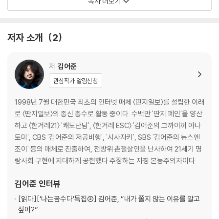
목차 더보기
결국 문재인, 심상정, 이정희, 노회찬, 유시민 등과 같은 인물들이 다 함께
제 2장 _ 불법은 성실하다
나서서 대중적 지지를 끌어냈으면 하는 바람이기 때문이다. 그렇다면, 무
BBK | 도곡동 | 다스 | 대통령의 포트폴리오 | 개미 등쳐 먹기 | 에리카 김
조건 이길 수 있다는 것이다.
의 입국 | 예언자 김경준
저자 소개
2
|추정 또는 소설 | 법무적 경호실장 | 미국 판사와 140억 | 청계재단의 정
체 | 국가가 수익모델이다
|신정아와 문재인 | 검찰, 고3 선도부
저
김어준
관심작가 알림신청
3장 _ 재벌, 자본주의 아니다
재벌, 삼성 | 에버랜드, 종업원의 짝사랑 | 금산분리 | 비즈니스프렌들리,
1998년 7월 대한민국 최초의 인터넷 매체 〈딴지일보〉를 설립한 이래
하시다 | 비자금, 도둑질
로 〈딴지일보〉의 종신 총수로 활동 중이다. 수백만 '딴지 폐인'을 양산
|마사 스튜어트 | 협박과 회유 | 삼성≠이건희
하고 〈한겨레21〉 '쾌도난담', 〈한겨레 ESC〉 '김어준의 그까이꺼 아나
토미', CBS '김어준의 저공비행', '시사자키', SBS '김어준의 뉴스엔
4장 _ 정치는 연애다
조이' 등의 매체로 진출하여, 전방위 촌철살인을 난사하여 21세기 명
최초의 비명 | 심상정의 반역 | 콜래트럴 데미지 | 죄의식 마케팅 | 대남용
랑사회 구현에 지대하게 공헌했다 주장하는 자칭 본능주의자이다.
제스처 | 천안함
|코리아디스카운트 | 2,072달러와 84달러 | 순정 진보와 월드컵 | 단독자
김어준
인터뷰
| 혼잣말, 하다 | 심상정
[읽다]
[‘나는꼼수다’특집②] 김어준, “내가 쫄지 않는 이유를 알고
|이정희 | 노회찬 | 에드먼드 버크 | ‘영삼’과 3당 합당 | 그 외 양반들
싶어?”