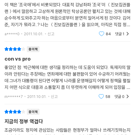
에 참여해야 하며 그것도 ‘알고’ 찍어야 하는지, 왜 사람들이 머리 아픈 정
이 책은 '조국애'에서 비롯되었다. 대표적 강남좌파 '조국'이 ＜진보집권플
버리고.
치에 관심을 가져야 하는지, 나뿐만 아니라 모두가 다 같이 잘살기 위한 길
랜＞에서 깔끔하고 고상하게 원론적인 탁상공론만 펼치고 있는 것에 대해
은 무엇인지, 일상 언어로 풀어헤쳐보고자 했다. 이 엄중한 시국에 벌어진
순수하게 도와주고자 하는 마음으로부터 분연히 일어서게 된 것이다. 김어
인터넷 홈페이지는, 블로그는, 게시판은 정보를 게재하고 방문자를 기다
우연을 가장한 필연. 정치 지형에 대한, 공학적 접근이 아니라 실제로 각 개
준, 자기가 뭐라고..? 나는 ＜진보집권플랜＞을 읽으며, 아직은 직접 정치
려야 하는 피동적 전파를 속성으로 해. 그런데 여기 SNS가 결합되면서 정
인의 입장에서 적용할 수 있는 꼼꼼하고 구체적인 정치 해설 가이드북 《닥
판에 뛰어들 준비가 안되었다고 밝힌 조국 교수의 의사를 언젠가는 준비가
a*****0
2011.10.01.
신고
84
댓글
1
보 수용자가 자발적으로 그리고 손쉽게, 이게 중요해 손쉽게, 스스로 능동
될 것이라는
치고 정치》는 이렇게 탄생했고, 출간도 되기 전 예약판매만으로 베스트셀
적 전파자가 될 수 있는 플랫폼이 탄생하는 중이야. 이제 콘텐츠만 좋으면
러가 되었다.
종이책
콘텐츠가 스스로 성장하는, 콘텐츠가 자기 가치를 스스로를 입증할 수 있
는 물적 토대가 탄생하고 있는 거야. 이 본질을 간파하는 나 같은 사람에게
con vs pro
[나는 꼼수다]를 넘어서
는.(웃음) 이거야말로 혁명이야. 탱크로 밀어야만 혁명이 아니야. 기득의
좋았던 점: 박근혜에 대한 생각을 정리하는 데 도움이 되었다. 독재자의 딸
구조가 뒤집어질 수 있으면, 다 혁명이야.
이라 안된다는 주장에는 연좌제에 대한 불편함이 있어 수긍하기 어려웠는
이 책의 모토는 ‘알고 찍자’다. 내년 대선과 총선에 앞서 어떤 정당과 정치
데 그녀가 대통령이 된다면 어떻게 나라를 운영해갈지 어떻게 정책을 펼칠
인이 우리의 욕망과 희망에 부합하는지 김어준은 에둘러 말하지 않는다.
과거의 군사정권은 조직폭력단이었어.(웃음) 힘으로 눌렀지. 그런데 이명
지 어떤 식으로 대중과 소통할지 좀 더 뚜렷하게 이해하게 되어 입장을 분
박근혜를 비롯해 이렇게 많은 현직 정치인들을 구체적으로 조목조목 신랄
박은 금융사기단이야.(웃음) 돈으로 누른다. 밥줄 끊고 소송해서 생활을
명히 정리할 수 있었다. 대통령이라는 자리에 가장 필요한 자질은 뭘까? 역
하게 평가한 책은 유례를 찾아보기 힘들 정도다. 김어준은 정치가 인격화
m******7
2011.10.01.
신고
58
댓글
0
사의식과 구조
망가뜨려. 밥줄로부터 자유로운 사람은 없다. 힘으로 때리면 약한 놈은 피
된 우리의 현실에 맞추어 날카로우면서도 실감나는 일상의 언어를 구사한
해야 해. 그건 부끄러운 게 아니야. 피하고 뒤에서 씨바거리면 돼.(웃음) 그
다. 그 익살스런 입담으로 쏟아내는 적나라한 인물평 속에는 우리가 그 정
종이책
런데 밥줄 때문에 입을 다물면 스스로 자괴감 들어. 우울해져. 자존이 낮아
치인들을 보면서 어렴풋이 느꼈던 감정을 집어내는 통찰이 있다. 단 몇 마
지금의 정부 역겹다
져. 위축돼. 외면하고 싶어. 그러니까 지금 이 시대가 필요로 하는 건, 위로
디로 그 정치인이 어떤 사람인지, 나에게 어떤 영향을 줄지 판가름해준다.
야. 쫄지 마! 떠들어도 돼, 씨바. 그런 자세는 그 자체로 ?람들에게 위로가
조금이라도 정치에 관심있는 사람들은 현정부가 얼마나 쓰레기짓하는지