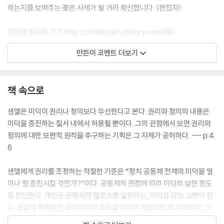
무지의 장막
하는지를 보여주는 좋은 사례가 될 거라 확신합니다. (편집자)
선택이 아니라 발견이라고?
강요된 윤리
인터뷰 읽으러 가기 http://mizibooks.tistory.com/60
공동체주의의 위험
만든이 코멘트 더보기
집단적 책임
[목차]
샌델은 자유를 모른다
1. 샌델의 목적론
공적 토론의 근거
2. 이론의 토대 ‘반성적 평형(Reflective Equilibrium)’
책 속으로
3. 샌델과 이한, 누가 허수아비를 때리고 있을까
결론
4. 샌델의 이론 안에 근본적인 결함이 있다
샌델은 미덕이 권리나 정의보다 우선한다고 본다. 권리와 정의의 내용은
후주
5. 『정의란 무엇인가는 틀렸다』는 미끄러운 경사면의 오류를 범하고 있는
미덕을 증진하는 질서 내에서 허용될 뿐이다. 그의 관점에서 보면 권리와
찾아보기
가
정의에 대한 보편적 원칙을 추구하는 기획은 그 자체가 공허하다. --- p.4
6. 샌델은 국기모독죄를 어떻게 생각할까
6
7. 자유주의자가 실업수당과 복지 제도를 정의로운 것으로 받아들일 수 있
는 이유
샌델에게 권리를 조정하는 적절한 기준은 “정치 공동체 전체의 미덕을 얼
8. 좋은 삶의 조건
마나 잘 증진시킬 것인가?”이다. 공동체의 관점에 따라 미덕의 실현 정도
9. 상대주의와 개방성의 차이
를 판단한다. 개인은 공동체의 텔로스를 실현하는, 미덕을 담는 그릇이 된
다. 샌델의 목적론은 공리주의의 효용을 미덕과 탁월성으로 대체한다. 그
리하여 개인의 권리는 공동체의 탁월성을 성취하기 위한 수단으로 정의된