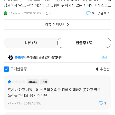
질문 “허리케인 피해 지역의 상인들이 물건값을 올려 받는 게 왜 문제지?”
참고하지 말고, 샌델 책을 읽고 유행에 뒤쳐지지 않는 지식인이라 스스로
답변 “어려움에 처한 사람들을 상대로 폭리을 취하는 건 지나친 탐욕이
를 포장하고 자위해 온 분들이라면 한번 읽어볼 필요가 있는 책이라 생각
d****w
2026.01.09.
신고
0
댓글
0
야!”
합니다. 물론 열
리뷰 전체보기
질문 “상품권을 선물로 주는 게 왜 잘못된 거야?”
답변 “선물의 본질은 정성을 담은 마음이야. 돈을 선물로 주면 선물의 가치
가 사라지게 돼!”
리뷰
5
한줄평
5
『정의란 무엇인가』를 읽어본 독자라면 익숙한 이 질문들에 대한 대답이 바
클린봇
이 부적절한 글을 감지 중입니다.
설정
로 마이클 샌델이 내놓은 것임을 알 것이다. 샌델은 현대 사회의 골치 아픈
도덕 문제를 무릎을 치게 만들 정도로 쉽게 해결하고 있는 것처럼 보인다.
구매한줄평
추천순
그러나 얼핏 아무런 문제가 없어 보이는 이 대답들은 샌델의 철학적 방법
론을 핵심적으로 요약하고 있으며, 안타깝게도 여기에는 심각한 문제가 숨
eBook
구매
어 있다.
혹시나 하고 사봤는데 샌델의 논의를 전혀 이해하지 못하고 글을
몇 가지 간단한 지적만으로도 샌델의 해답은 무너진다. 어떤 욕망이 탐욕
쓰신듯 하네요. 용기가 대단
인지 아닌지는 누가 판단하는가? 선물의 본질이 무엇인지는 어떻게 알 수
있는가? 만약 어떤 행위가 본질로부터 이탈했다면 국가가 나서서 그것을
k*****1
2018.12.15.
1
처벌해야 하는가?