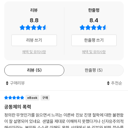
기반한 이성적인 문장은 정치철학의 진면목을 독자들에게 선사한다.
다. 농담이 아니다. 철학자마다 주장이 당연히 다를 수 있고, 또 박사 학위
리뷰
한줄평
논문이라면 독창성이 중요한 요소이므로 새로운 주장을 전개하는 것이 마
이 책 『정의란 무엇인가는 틀렸다』는 마이클 샌델의 베스트셀러『정의란
8.8
8.4
땅하다. 그런데 적어도 주장의 전제가 오독에 기초해서는 안 된다. --- p.1
무엇인가』의 구성을 따라가면서, 샌델이 엉터리로 비판하고 왜곡한 자유
86
주의 정치철학을 복원하고, 그 핵심 가치인 “개인의 자기 결정권”을 옹호
한다. 또한 현대 정치철학에서 자유주의와 경쟁하는 주요 사상 조류인 공
리뷰 쓰기
한줄평 쓰기
결국 사람들이 서로 독립된 주체라는 점을 부인하고, “우리”라는 형이상
리주의와 자유지상주의에 대한 샌델의 곡해를 걷어내고, 정치철학의 거장
학적 괴물이 존재하며 개인은“우리”에 참여하는 부분적 존재일 뿐이라고
들이 제기한 아이디어들의 진정한 가치를 재음미하고 비판적으로 검토한
혜택 및 유의사항
혜택 및 유의사항
생각하기만 하면 모든 문제가 해결된다는 말이다. 믿을 수 없을 정도로 신
다. 마지막으로 저자는 샌델의 (공동체적 자아를 상정한) 목적론적 철학이
비주의적이다. --- p.194
자유롭고 독립적인 시민의 정치적 지위를 허물어뜨릴 위험성을 내포하고
리뷰
5
한줄평
5
있다고 진지하게 경고한다.
자유주의자는 지배를 거부함으로써 좋은 삶의 필수적 여건을 확보하려 한
다. 반면에 공동체주의자는 국가가 결정한 좋은 삶이 개인의 판단권을 찬
구매리뷰
추천순
더불어 독자들은 이 책을 통해 자유와 평등의 딜레마, 재산 소유권의 한계,
탈하는 것을 정치로 규정한다.
징병제와 모병제의 문제, 과거사에 대한 집단 책임의 문제, 탄소배출권 제
--- 본문 중에서
도, 의무 투표 제도, 재능 공유제 등 다양하고 풍부한 정치철학의 문제들을
eBook
구매
풀어가는 지적 즐거움을 누릴 수 있을 것이다.
공동체의 폭력
정의란 무엇인가를 읽으면서 느끼는 이른바 진보 진영 철학에 대한 불편함
샌델이 철학하는 방법에 문제가 있다
이 잘 설명되어 있네요. 샌델을 제대로 이해하지 못했다거나 신자유주의적
해석이라는, 본인들 스스로 이해도 못한 상태에서 쓴 리뷰와 박한 점수를