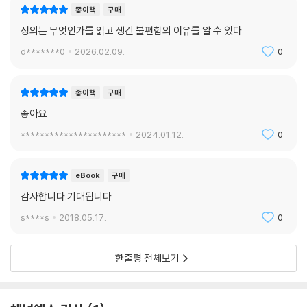
종이책
구매
질문 “구제 금융을 받은 금융 회사의 보너스 파티가 잘못인 이유는 뭘까?”
정의는 무엇인가를 읽고 생긴 불편함의 이유를 알 수 있다
답변 “실패에 포상했기 때문이지. 사람들은 성공에 포상하길 원해.”
d*******0
2026.02.09.
0
샌델은 포상의 본질은 성공에 대한 것인데, 구제 금융을 받은 금융 회사는
“실패를 포상했기” 때문에 (본질에서 벗어났으므로) 잘못된 것이라고 말
종이책
구매
한다. 샌델 식으로 말하자면, 파산 위기에 처한 회사에 대한 구제 금융 자체
좋아요
도 악덕이 될 수 있다. “실패한” 회사에 돈을 주기 때문이다. 그렇다면 파산
도미노로 경제가 붕괴할 위험이 생기고 궁극적으로 모든 납세자들의 삶이
**********************
2024.01.12.
0
훨씬 힘들어지더라도 구제 금융을 하지 않아야 하는가? 반대로, 금융 투기
를 일삼아 성공 가도를 달리는 금융 회사의 보너스 파티는 문제가 없는가?
eBook
구매
“실패를 포상하면 안된다”는 미덕이 보편적인 원칙이 될 수 있다면, 실업
감사합니다.기대됩니다
자에게 수당을 지원하는 것 역시 정당화될 수 없지 않는가? 실업자는 노동
시장에서 “실패한” 사람들이기 때문이다. 한마디로 말해서, 샌델의 해법
s****s
2018.05.17.
0
은 건실한 정치철학적 논증이라기보다는 대중의 분노에 ‘미덕’이라는 이름
을 붙인 것에 불과하다.
한줄평 전체보기
샌델이 도덕 문제를 해결하는 방식은 다음과 같다.
1. 어떤 사안이 옳은지 그른지 판단하기 위해서는 사안의 본질이 무엇인지