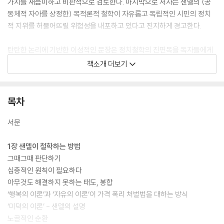
가치를 재음미하고 비판적으로 검토한다. 마지막으로 저자는 샌델의 (공
동체적 자아를 상정한) 목적론적 철학이 자유롭고 독립적인 시민의 정치
적 지위를 허물어뜨릴 위험성을 내포하고 있다고 진지하게 경고한다.
탄탄한 논리에 기반한 이성적인 문장은 정치철학의 진면목을 독자들에게
선사한다. 더불어 독자들은 이 책을 통해 자유와 평등의 딜레마, 재산 소유
책소개 더보기
권의 한계, 징병제와 모병제의 문제, 과거사에 대한 집단 책임의 문제, 탄
소배출권 제도, 의무 투표 제도, 재능 공유제 등 다양하고 풍부한 정치철학
의 문제들을 풀어가는 지적 즐거움을 누릴 수 있을 것이다.
목차
서문
1장 샌델이 철학하는 방법
그때그때 판단하기
심층적인 원칙이 필요하다
아무것도 해결하지 못하는 태도, 봉합
‘행복의 이론’과 ‘자유의 이론’이 가격 폭리 처벌법을 대하는 방식
‘미덕의 이론’ - 샌델의 설명
노골적인 순환