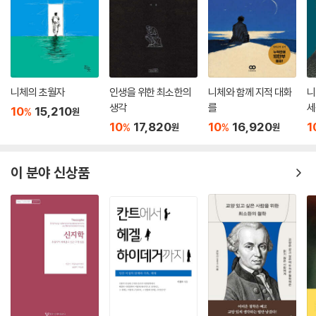
문학적 수사를 붙여 정당화한다.
정치철학은 시민들에게 이성적으로 납득할 수 있는 문제 해결의 지침을 제
공해야 한다. 숨겨진 심층적인 전제를 밝히고, 시민들이 문제를 둘러싼 원
칙과 근거를 파악할 수 있도록 도와야 한다. 마이클 샌델의 철학은 오히려
문제를 흐릿하게 만들고 이성적 탐구를 방해한다.
니체의 초월자
인생을 위한 최소한의
니체와 함께 지적 대화
니
생각
를
세
10
15,210
%
샌델은 “전차의 딜레마”를 해결했을까?
원
생
10
17,820
10
16,920
1
%
%
원
원
션
“철로를 이탈한 전차의 사례”는 정치철학의 대표적인 딜레마이다. 샌델은
이 사례를 통해 도덕적 딜레마를 해결하는 정치철학의 필요성을 역설한다.
이 분야 신상품
정치철학자 마이클 샌델은 딜레마를 해결했을까?
전차의 브레이크가 고장 났다. 이대로는 철로 위에서 일하고 있는 인부 다
섯 명을 덮치고 만다. 첫 번째 상황. 전차의 경로를 비상 철로로 바꾸면 철
로 위에 있는 행인 한 명이 죽는다. 당신은 선로를 변경하겠는가? 두 번째
상황. 당신은 다리 위에서 전차가 달려오는 모습을 보고 있다. 당신 옆에는
덩치 큰 행인이 서 있다. 행인을 밀어서 기차에 부딪히게 만들면 인부 다섯
명을 구할 수 있는 상황이다. 당신은 행인을 밀어 인부 다섯 명을 구하겠는
가?