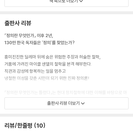
책 속으로 더보기
다. --- p.67
자유주의와 공동체주의의 결정적인 차이점이 드러난다. 자유주의에 따르
출판사 리뷰
면 좋은 삶에 대한 확신은 개인의 합리적인 사고와 검토를 통해서 가질 수
있다. 반면 공동체주의는 좋은 삶에 대한 확신은 개인이 사회가 승인해주
『정의란 무엇인가』 이후 2년,
는 내용을 따름으로써 발생한다고 본다. 즉 좋은 삶에 대한 확신을 갖게 하
130만 한국 독자들은 '정의'를 찾았는가?
는 기제가 개인의 등 뒤에서 작동한다. --- pp.93~94
흥미진진한 딜레마 뒤에 숨은 위험한 주장과 허술한 철학,
신체의 주인이 바로 자기 자신이라는 명제는 매우 강력하다. 아마도 노직
거품에 가려진 마이클 샌델의 철학을 본격 해부한다.
이 내세운 명제들 중에서 가장 강력할 것이다. 샌델은 이 강력한 명제를 전
직관과 감성에 항복하는 일을 멈추고
면적으로 거부하지 않는 이상 국가의 과세는 깡패의 강탈과 똑같다는 결론
냉철한 이성을 갖춘 시민이 되기 위한 진짜 정의론!
을 받아들일 수밖에 없다고 생각한다. “내 돈과 내 팔다리는 동등한 차원에
서 나의 소유물”이라는 주장을 인정하기 때문이다. --- p.117
『정의란 무엇인가는 틀렸다』는 현대 정치철학에 대한 이해를 바탕으로 마
이클 샌델의 정치철학을 비판하는 본격 정치교양서이다. 이 책은 마이클
출판사 리뷰 더보기
샌델은 차등 원칙을 발판 삼아 롤즈를 공격한다. 그의 공격은 『정의란 무엇
샌델의 철학적 방법론뿐만 아니라 흥미로운 예시들 뒤에 숨겨진 주장이 매
인가』 7장에서는 불분명하게 드러나 있다. 그러므로 샌델의 박사 학위 논
우 위험하다는 점을 논증한다. 독자들은 정의론의 대가로 알려진 마이클
문 『정의의 한계』를 통해 그 내용을 살펴보자. 샌델이 만 29세에 옥스퍼드
샌델이 실제로는 정의의 ‘한계’를 주장하고 있으며, 따라서 그에게서 뚜렷
리뷰/한줄평
10
대학교에서 박사 학위를 받은 이 논문의 원제는 「자유주의와 정의의 한계」
한 정의론을 찾아볼 수 없다는 점을 이해할 수 있을 것이다. 탄탄한 논리에
이다. 그러나 이 책에 가장 적절한 제목은 자유주의와 내 독해력의 한계이