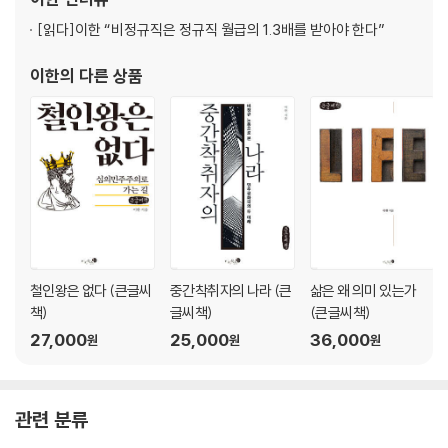
사회 구성원 사이의 약속
[읽다]
이한 “비정규직은 정규직 월급의 1.3배를 받아야 한다”
선착순의 이념
로크의 단서는 실패한다
이한
의 다른 상품
자발성과 재산권의 순환논법
새로운 세대의 문제
밑동을 자르지 않아도 노직의 논증은 무너진다
4장 샌델, 자유주의를 왜곡하다
삶을 스스로 결정할 수 없다면
절대적 소유권과 거래 결과의 무조건적 강제는 자기 결정의 원칙을 침해한
다
모병제냐 징병제냐
철인왕은 없다 (큰글씨
중간착취자의 나라 (큰
삶은 왜 의미 있는가
대리모 계약은 허용되어야 하는가
책)
글씨책)
(큰글씨책)
돈으로 살 수 없는 것을 어떻게 파악하는가
27,000
25,000
36,000
원
원
원
샌델의 해결책: “국가가 이런 문제를 다루어야 한다!”
관점에 따라 자의적으로 달라지는 ‘본질’
롤즈와 샌델
관련 분류
차등 원칙