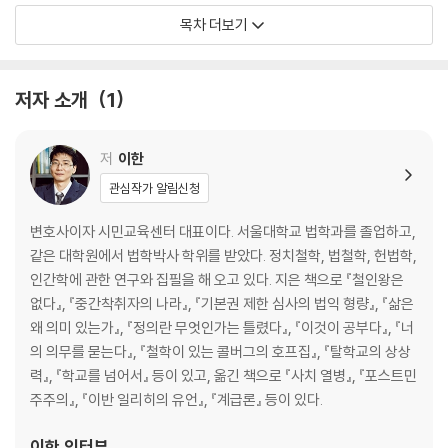
본질을 파악하는 비법이란 없다
목차 더보기
사안의 일면만 강조해 보았자 문제를 해결하지 못한다
판단 마비
난처해진 샌델
저자 소개
1
우리에게 남은 선택지가 그런 것뿐이라면?
2장 샌델, 공리주의를 엉터리로 비판하다
저
이한
공리주의는 개인의 권리를 무시하는가
관심작가 알림신청
효용을 담는 그릇
미덕을 담는 그릇
변호사이자 시민교육센터 대표이다. 서울대학교 법학과를 졸업하고,
모호한 미덕
같은 대학원에서 법학박사 학위를 받았다. 정치철학, 법철학, 헌법학,
공리주의를 향한 엉뚱한 비판
인간학에 관한 연구와 집필을 해 오고 있다. 지은 책으로 『철인왕은
“어딘가 불편하다”에서 “그 이론은 틀렸다”로 비약
없다』, 『중간착취자의 나라』, 『기본권 제한 심사의 법익 형량』, 『삶은
샌델이 다루지 않은 공리주의의 문제점
왜 의미 있는가』, 『정의란 무엇인가는 틀렸다』, 『이것이 공부다』, 『너
샌델, 존 스튜어트 밀을 엉터리로 비판하다
의 의무를 묻는다』, 『철학이 있는 콜버그의 호프집』, 『탈학교의 상상
력』, 『학교를 넘어서』 등이 있고, 옮긴 책으로 『사치 열병』, 『포스트민
3장 샌델과 자유지상주의 사이의 기묘한 관계
주주의』, 『이반 일리히의 유언』, 『계급론』 등이 있다.
자유지상주의, 밑동 빼고는 괜찮은가?
노직 이론의 커다란 구멍 - 어떻게 소유하는가
이한
인터뷰