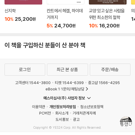
사람들에게 두 상황에 대해 질문을 던졌을 때, (거의 모든 문명권에서) 대
신지학
칸트에서 헤겔, 하이데
교양 있고 싶은 사람을
의
부분의 사람들이 첫 번째 상황에서는 선로를 변경하겠다고 답하고, 두 번
거까지
위한 최소한의 철학
10
25,200
1
%
원
째 상황에서는 행인을 밀어 넘어뜨리지 않겠다고 답한다. 샌델은 여기서
5
24,700
10
16,200
%
%
원
원
“왜 그럴까? 그 이유는 무엇일까?”라고 질문을 던지기만 할 뿐 직접적인
해답은 제시하지 않는다.
이 책을 구입하신 분들이 산 분야 책
이 책 『정의란 무엇인가는 틀렸다』는 다음과 같이 말한다. 바로 행인이 그
자체로 목적인 존재, 자신의 행동을 선택할 수 있는 존재이기 때문에, 우리
는 그 행인을 밀어 넘어뜨리기를 망설이는 것이다. 우리에게는 행인을 밀
로그인
최근 본 상품
주문/배송
거나 밀지 않을 권리가 없다. 자신의 몸을 던져 전차를 멈추고 다섯 명의 인
부를 구할 것인지는 다른 누구도 아닌 행인 자신의 판단에 달려 있다. 전차
고객센터 1544-3800
티켓 1544-6399
중고샵 1566-4295
의 딜레마는 단순히 흥미로운 도덕적 딜레마를 제기하는 것에 그치는 것이
eBook 1:1문의/채팅상담
아니라, 바로 우리 모두가 각자의 주인이기 때문에 다른 사람을 위한 수단
예스이십사(주) 사업자 정보
으로 사용될 수 없다는 것을 웅변하는 사례이다. 즉 스스로가 목적인 존재
이용약관
개인정보처리방침
청소년보호정책
로 살아가기 위한 개인의 자기 결정권, 이것이 바로 마이클 샌델의 정치철
PC버전
회사소개
거래처관계자께
학이 외면하는 것이며 현대 자유주의가 옹호하는 핵심 가치이다.
도서홍보
광고
Copyright © YES24 Corp. All Rights Reserved.
이것에 반해, 전차의 딜레마에 있어 숨겨진 샌델의 해답은 아마도 다음과
MATOM11