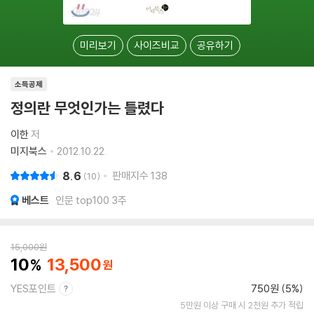
미리보기
사이즈비교
공유하기
소득공제
정의란 무엇인가는 틀렸다
이한
저
미지북스
2012.10.22.
8.6
판매지수
138
10
베스트
인문 top100 3주
15,000
원
10
13,500
YES포인트
750원 (5%)
5만원 이상 구매 시 2천원 추가 적립