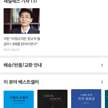
채널예스 기사
1
를 파악한다.
2. 본질을 만족시키면 미덕, 본질을 벗어나면 악덕이고 타락이다.
즉, 샌델의 이야기에는 본질이 무엇인지에 따라 결론이 이미 정해져있는
노골적인 순환 논증의 형태를 띤다. 정해진 결론이 미덕이라는 이름으로
제시될 뿐이다. 그렇다면 본질은 어떻게 파악할까? 샌델의 철학에서 본질
이란 대개 (샌델 자신의) 머릿속에 직관적으로 떠오르는 특성들일뿐이다.
이한 “비정규직은 정규직 월
그것이 너무 독단적이라고 생각되면, 샌델은 공동체 구성원의 다수가 목적
급의 1.3배를 받아야 한다”
으로 이해하는 것이 본질이라고 말한다(“우리는 이야기를 써나가는 존재
2017.09.21.
이다”). 만약 두 번째 방식이 다수의 의견을 따르는 것뿐이라는 비판을 받
으면 다시 첫 번째 방식, 미덕과 본질을 분석하는 아리스토텔레스 방식으
배송/반품/교환 안내
로 연구한다고 대답한다.
이것이 샌델이 철학하는 방법이다. 샌델은 문제를 해결하지 않은 채 봉합
이 분야 베스트셀러
해 버린다. 봉합이란 문제의 심층적인 전제를 정합성 있게 해명하지 않고,
떠오르는 답을 그럴듯하게 덧붙이는 태도를 뜻한다. 문제를 결론과 수사로
꿰매어서 핵심을 보이지 않게 만들고 다양한 문제 사이에서 일관성 있게
사고할 수 있는 원칙을 제시하지 않는다. 샌델은 중요한 정치철학적 문제
를 두고 직관과 감성을 근거로 들어 결론을 내리면서 미덕, 타락, 비하 같은