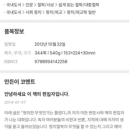
‘재능 공유제’라는 오독
국내도서
인문
철학/사상
쉽게 읽는 철학/대중철학
“우리”라는 자아
국내도서
사회 정치
정치/외교
정치/외교학 일반
수술대 위에서 장기 기증을 취소하려 할 때
일상의 자유지상주의
차등 원칙의 진정한 의미
품목정보
우리는 본질적인 응분을 갖고 있는가?
차등 원칙의 현실적 필요성
발행일
2012년 10월 22일
쪽수, 무게, 크기
344쪽 | 540g | 153*224*30mm
5장 샌델 이론의 실체
ISBN13
9788994142258
목적론적 추론이라는 허상
샌델이 말하는 ‘정의의 한계’
정치와 정치 참여
만든이 코멘트
제멋대로 바뀌는 목적과 미덕
권리, 의무, 미덕
안녕하세요 이 책의 편집자입니다.
미덕의 언어
2014-01-07
수단과 목적 뒤바꾸기
샌델이 생각하는 자유주의의 한계
아래 글은 『정의란 무엇인가는 틀렸다』의 저자 이한 변호사와 책의 편집자
자유주의의 핵심 - 좋은 삶의 필수 조건
가 나눈 대화입니다. 독자 여러분들의 비판과 반론, 지적에 대해 저자의 생
진정성의 원칙과 타인의 지배에 대한 저항
각을 묻고 들어보았습니다. 정치철학이 무엇을 할 수 있는지 그리고 해야