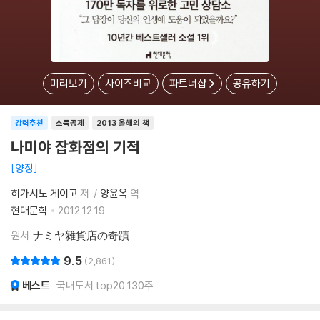
미리보기
사이즈비교
파트너샵
공유하기
강력추천
소득공제
2013 올해의 책
나미야 잡화점의 기적
양장
히가시노 게이고
저
양윤옥
역
현대문학
2012.12.19.
원서
ナミヤ雜貨店の奇蹟
9.5
2,861
베스트
국내도서 top20 130주