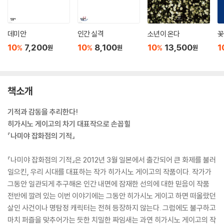
데미안
인간 실격
소년이 온다
꽃
10
7,200
10
8,100
10
13,500
1
%
%
%
원
원
원
책소개
기적과 감동을 추리한다!
히가시노 게이고의 차기 대표작으로 손꼽힐
『나미야 잡화점의 기적』
『나미야 잡화점의 기적』은 2012년 3월 일본에서 출간되어 큰 화제를 불러
일으킨, 우리 시대를 대표하는 작가 히가시노 게이고의 작품이다. 작가가
그동안 일관되게 추구해온 인간 내면에 잠재한 선의에 대한 믿음이 작품
전반에 깔려 있는 이번 이야기에는 그동안 히가시노 게이고 하면 떠올랐던
살인 사건이나 명탐정 캐릭터는 전혀 등장하지 않는다. 그럼에도 불구하고
마치 퍼즐을 맞추어가는 듯한 치밀한 짜임새는 과연 히가시노 게이고의 작