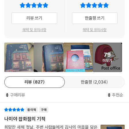
구하고 마치 퍼즐을 맞추어가는 듯한 치밀한 짜임새는 과연 히가시노 게이
고의 작품답게 명불허전의 짜릿한 쾌감을 선사하며 감동을 자아내 작가의
고정 독자를 충분히 매료시킨다.
리뷰 쓰기
한줄평 쓰기
아무도 살지 않는 오래된 잡화점에서 벌어지는 기묘하고 따뜻한 이야기
혜택 및 유의사항
혜택 및 유의사항
총 5장으로 구성된 『나미야 잡화점의 기적』은 시공간을 초월하여 편지를
주고받는다는 설정 때문에 판타지 색채가 두드러져 보일 수 있지만 이는
각각의 이야기와 등장인물을 하나의 연결 고리로 모으는 주요 장치로 작용
79
한다.
더보기
×× 시 외곽에 자리한 나미야 잡화점은 30여 년간 비어 있던 오래된 가게
이다. 어느 날 이곳에 삼인조 좀도둑들이 숨어든다. 이들은 어릴 때부터 아
동복지시설에서 함께 자란 친구 사이로 몇 시간 전 강도짓을 하고 경찰의
리뷰
827
한줄평
2,034
눈을 피해 달아나던 참이었다. 인적이 드문 외딴집인 줄로만 알았는데 난
데없이 ‘나미야 잡화점 주인’ 앞으로 의문의 편지 한 통이 도착하고, 세 사
구매리뷰
추천순
람은 얼떨결에 편지를 열어 본다. 알고 보니 과거의 사람이 보낸 고민 상담
편지가 시공간을 초월해 현재의 잡화점 우편함으로 들어온 것이었다. 처음
종이책
구매
에는 누군가 자신들을 노리고 장난을 치고 있다고 생각했다가 하늘에서 툭
떨어진 듯한 이상한 편지에 이끌려 답장을 해주기 시작한다. 하나로 그칠
나미야 잡화점의 기적
줄 알았던 편지가 계속해서 도착하고 어느새 세 사람은 고민을 적어 보낸
희망찬 새해 첫날, 주변 사람들에게 감사의 마음을 담은