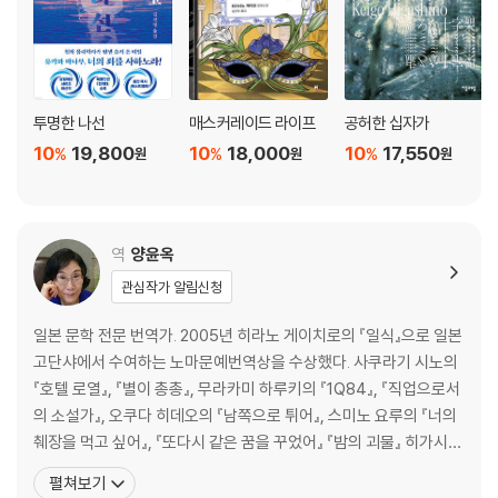
투명한 나선
매스커레이드 라이프
공허한 십자가
10
19,800
10
18,000
10
17,550
%
%
%
원
원
원
역
양윤옥
관심작가 알림신청
일본 문학 전문 번역가. 2005년 히라노 게이치로의 『일식』으로 일본
고단샤에서 수여하는 노마문예번역상을 수상했다. 사쿠라기 시노의
『호텔 로열』, 『별이 총총』, 무라카미 하루키의 『1Q84』, 『직업으로서
의 소설가』, 오쿠다 히데오의 『남쪽으로 튀어』, 스미노 요루의 『너의
췌장을 먹고 싶어』, 『또다시 같은 꿈을 꾸었어』 『밤의 괴물』 히가시노
게이고의 『나미야 잡화점의 기적』, 『눈보라 체이스』, 『그대 눈동자에
펼쳐보기
건배』, 『위험한 비너스』, 『라플라스의 마녀』, 『악의』, 『유성의 인연』,