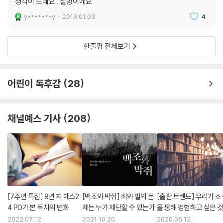
생각이 드네요...실망이에요
보다 인생의 지도에서 내일에 대한 희망을 잃지 말고 자신의 길을 찾으라
y*******y
2019.01.03.
4
는 메시지는 우리로 하여금 깊은 생각에 잠기게 한다.
사람 간의 관계를 되돌아보다
한줄평 전체보기
“여러분이라면 어떤 고민을 상담하시겠습니까? 나라면 이웃과의 사이를
좋게 하는 방법을 상담하겠습니다.”
히가시노 게이고가 이 책의 한국어판 출간에 앞서 보내온 자필 메시지다.
어린이 독후감
28
이 물음은 우리 사회가 그만큼 각박해져 있다는 사실을 다시 한 번 상기시
킨다. “인간은 혼자서는 살아갈 수 없고, 서로가 서로를 받쳐주며 살아가는
것이라고 새삼 느끼게 해주었다”고 후기를 올린 어느 독자의 말처럼 잊고
채널예스 기사
208
있던 ‘사람 간의 정’이라든가 ‘타인과의 관계’를 되돌아보게 만드는 작품이
기에 더욱 특별하게 다가온다.
일본 아마존 독자 서평
[7주년 특집] 8년 차 예스2
[백조와 박쥐] 죄와 벌의 문
[출판 트렌드] 우리가 소
나라면 어떤 상담 편지를 보냈을까 생각하면서 읽었습니다. 바로 지금 이
4 PD가 본 독자의 변화
제는 누가 재단할 수 있는가
을 통해 경험하고 싶은 
시대야말로 나미야 잡화점이 꼭 필요하네요. _10대 여학생
2022.07.12.
2021.10.20.
2020.05.12.