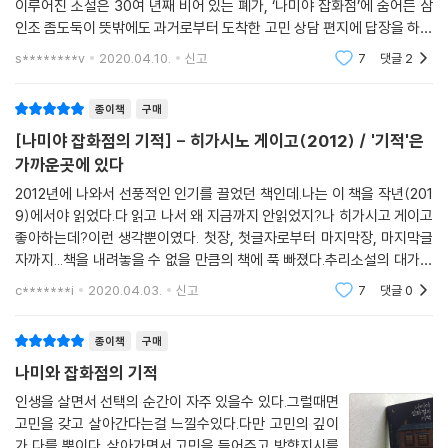
이루어진 소설은 30여 년째 비어 있는 폐가, ‘나미야 잡화점’에 숨어든 삼
인조 좀도둑이 뜻밖에도 과거로부터 도착한 고민 상담 편지에 답장을 하면
이런 사치스러운 고민을 들려주시다니, 참 고맙군요.
서 겪게 되는 기묘한 하룻밤의 이야기를 그린다. 작가는 시공간을 넘나드
s********v
2020.04.10.
신고
7
댓글
2
……
는 편지라는
앞으로 삼십 년만 지나보세요. 그런 태평한 소리를 하고 있을 때가 아니니
종이책
구매
까. 일할 데가 있는 것만으로도 다행이에요. 대학을 무사히 졸업해도 취직
이 될까 말까 하는 시대가 옵니다. 틀림없이 와요.
[나미야 잡화점의 기적] - 히가시노 게이고(2012) / '기적'은
_본문 126쪽
가까운곳에 있다
2012년에 나와서 선풍적인 인기를 끌었던 책인데.나는 이 책을 작년(201
하지만 처음에는 비꼬는 듯한 말투에 반감을 가졌던 상담자들도 결국 이들
9)에서야 읽었다.다 읽고 나서 왜 지금까지 안읽었지?나 히가시고 게이고
의 솔직한 답장 편지를 받고 인생의 커다란 전환점을 맞이하게 된다. 기적
좋아하는데?이런 생각뿐이였다. 첫장, 첫글자로부터 마지막장, 마지막글
은 여기서 그치지 않는다. 고민 상담을 해주던 세 사람 또한 그로 인해 새로
자까지...책을 내려놓을 수 없을 만큼의 책에 푹 빠졌다.추리소설의 대가라
운 희망을 발견한다. 결국 서로가 서로의 인생에 지렛대가 된 셈이다. 다른
고만 알려져 있던히가시노 게이고의 또 다른 면모를아주 완벽에 가깝게 느
c*******i
2020.04.03.
신고
7
댓글
0
끼고 말았다. 근래
사람의 일을 내 일처럼 여기고 고민할 수 있는 ‘사람에 대한 정’이 없었다면
일어나기 힘든 기적인 것이다. 누가 봐도 실패한 인생을 살고 있는 결점투
종이책
구매
성이의 젊은이들이 그러한 기적을 일으킨 주인공이란 점이 더욱 의미 있
나미와 잡화점의 기적
다. 히가시노 게이고는 이런 인물들을 등장시킨 이유에 대해 이렇게 말한
다.
인생을 살면서 선택의 순간이 자주 있을수 있다.그럴때면
고민을 갖고 살아간다는걸 느낄수있다.다만 고민의 깊이
“남의 고민을 상담해주는 일은 대개 분별력 있고 지식이나 경험이 많은 분
가 다를 뿐이다..살아가면서 고민을 들어주고 방향지시를