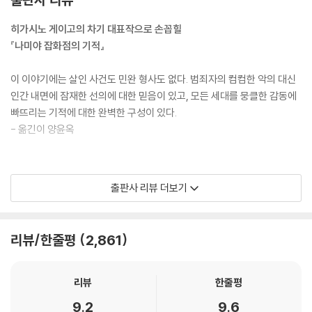
지금 선택한 길이 올바른 것인지 누군가에게 간절히 묻고 싶을 때가 있다.
히가시노 게이고의 차기 대표작으로 손꼽힐
고민이 깊어지면 그런 내 얘기를 그저 들어주기만 해도 고마울 것 같다. 어
『나미야 잡화점의 기적』
딘가에 정말로 나미야 잡화점이 있었으면 좋겠다, 나도 밤새 써 보낼 고민
편지가 있는데, 라고 헛된 상상을 하면서 혼자 웃었다. 어쩌면 진지하게 귀
이 이야기에는 살인 사건도 민완 형사도 없다. 범죄자의 컴컴한 악의 대신
를 기울여주는 사람이 너무도 귀하고 그리워서 불현듯 흘리는 눈물 한 방
인간 내면에 잠재한 선의에 대한 믿음이 있고, 모든 세대를 뭉클한 감동에
울에 비로소 눈앞이 환히 트이는 것인지도 모른다.
빠뜨리는 기적에 대한 완벽한 구성이 있다.
---「옮긴이의 말」중에서
- 옮긴이 양윤옥
■ 기적과 감동을 추리한다!
출판사 리뷰 더보기
추리적인 향기와 깊이를 잃지 않는 명작,『나미야 잡화점의 기적』
『나미야 잡화점의 기적』은 2012년 3월 일본에서 출간되어 큰 화제를 불러
리뷰/한줄평
2,861
일으킨, 우리 시대를 대표하는 작가 히가시노 게이고의 최신작이다. 작가
가 그동안 일관되게 추구해온 인간 내면에 잠재한 선의에 대한 믿음이 작
품 전반에 깔려 있는 이번 이야기에는 그동안 히가시노 게이고 하면 떠올
리뷰
한줄평
랐던 살인 사건이나 명탐정 캐릭터는 전혀 등장하지 않는다. 그럼에도 불
9.2
9.6