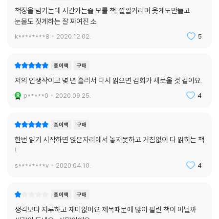
나미야 잡화점은 다소 장난스러운 고민도 진지하게 상담해주는 것으로 유
책장을 넘기는데 시간가는줄 모를 책. 깔깔거리며 웃게도만들고
명세를 탄다. 이를테면, 백 점을 맞고 싶은데 어떻게 해야 하냐고 고민 상담
눈물도 짓게하는 잘 짜여진 소
하는 꼬마에게는 선생님께 부탁해서 ‘자신에 관한 시험’을 치르라고 충고
k********8
2020.12.02.
5
한다. 어떻게 보면 재치 문답 같기도 하지만 이 답장 편지는 나중에 가서 큰
힘을 발휘한다.
첫 번째 등장하는 고민 상담자는 살날이 얼마 안 남은 연인 때문에 괴로워
종이책
구매
하는 어느 운동선수이다. 올림픽 출전이 꿈이었는데 그것을 포기하고 간병
저의 인생작이고 몇 년 흘러서 다시 읽으면 감회가 새로울 것 같아요.
에만 전념해야 할지 고민한다. 두 번째 상담자는 대대로 내려오는 가업인
p*****0
2020.09.25.
4
생선 가게를 포기하고 학업도 중단한 채 음악 외길을 걸어가는 어느 아마
추어 뮤지션이다. 병으로 쓰러진 아버지를 대신해 자신의 꿈을 포기하고
가업을 이어야 할지를 고민한다. 상담을 해주는 입장이던 잡화점 할아버지
종이책
구매
의 이야기가 세 번째로 펼쳐지고, 사업에 실패해 야반도주하려는 부모에게
한번 읽기 시작하면 앉은자리에서 놓지못하고 거침없이 다 읽히는 책
실망한 중학생이 또 다른 고민 편지를 보낸다. 마지막으로, 고아인 자신을
!
돌봐준 분들에게 은혜를 갚기 위해 부자가 되고 싶은 꿈을 간직한 새내기
s********v
2020.04.10.
4
직장 여성이 어떻게 하면 그 꿈을 이룰 수 있는지를 묻는다.
이와 비슷한 고민은 우리 누구에게나 있다. 사랑을 택할 것인가, 꿈을 택할
것인가. 안정적인 미래를 택할 것인가, 불안하지만 좋아하는 일을 계속할
종이책
구매
것인가 등등 살다보면 한번쯤은 마주하게 되는 어려운 선택의 문제인 것이
생각보다 지루하고 재미없어요.제목때문에 많이 팔린 책이 아닐까
다. 그런 점에서 이 책이 우리에게 전하는 메시지는 결코 가볍지 않다. 무엇