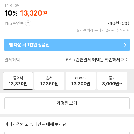
14,800
원
10
13,320
YES포인트
740원 (5%)
5만원 이상 구매 시 2천원 추가 적립
앱 다운 시 1천원 상품권
결제혜택
카드/간편결제 혜택을 확인하세요
종이책
원서
eBook
중고
13,320
원
17,360
원
13,200
원
3,000
원~
개정판 보기
이미 소장하고 있다면 판매해 보세요.