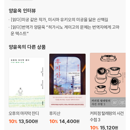
『매스커레이드 호텔』, 『매스커레이드 나이트』, 아쿠타가와 류노스케
양윤옥
인터뷰
의 『
[읽다]
미궁 같은 작가, 미시마 유키오의 미궁을 닮은 산책길
[읽다]
번역가 양윤옥 “히가시노 게이고의 문체는 번역자에게 고마
운 텍스트”
양윤옥
의 다른 상품
오후의 마지막 잔디
후지산
커피점 탈레랑의 사건
수첩 3
10
13,500
10
14,400
%
%
원
원
10
15,120
%
원