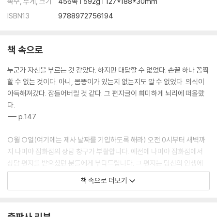
쪽수, 무게, 크기
456쪽 | 592g | 127*188*30mm
ISBN13
9788972756194
책 속으로
누군가 자신을 부르는 것 같았다. 하지만 대답할 수 없었다. 손끝 하나 꼼짝
할 수 없는 것이다. 아니, 몸뚱이가 있는지 없는지도 알 수 없었다. 의식이
아득해져갔다. 잠들어버릴 것 같다. 그 편지글이 희미하게 뇌리에 떠올랐
다.
--- p.147
○월 ○일(여기에는 제사 날짜를 기입하도록 해라) 오전 0시부터 새벽까
지 나미야 잡화점의 상담 창구가 부활합니다. 예전에 나미야 잡화점에서
상담 편지를 받으셨던 분들에게 부탁드립니다. 그 편지는 당신의 인생에
어떤 영향을 끼쳤습니까? 도움이 되었을까요. 아니면 아무 도움도 되지 못
책 속으로 더보기
했을까요. 기탄없는 의견을 보내주시면 고맙겠습니다. 그때처럼 가게의 셔
터 우편함에 편지를 넣어주십시오. 꼭 부탁드립니다.
--- p.188
출판사 리뷰