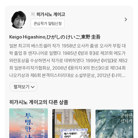
저
히가시노 게이고
관심작가 알림신청
Keigo Higashino,ひがしの けいご,東野 圭吾
일본 최고의 베스트셀러 작가. 1958년 오사카 출생. 오사카 부립 대
학 졸업 후 엔지니어로 일했다. 1985년 《방과 후》로 제31회 에도가
와란포상을 수상하면서 작가로 데뷔하였다. 1999년 《비밀》로 제52
회 일본추리작가협회상, 2006년 《용의자 X의 헌신》으로 제134회
나오키상과 제6회 본격미스터리대상 소설부문상, 2012년 《나미야
잡화점의 기적》으로 제7회 중앙공론문예상, 2013년 《몽환화》로 제
펼쳐보기
26회 시바타렌자부로상, 2014년 《기도의 막이 내릴 때》로 제48회
요시카와에이지 문학상을 수상했다. 주요 작품으로는 《동급생》 《라
히가시노 게이고
의 다른 상품
플라스의 마녀》 《가면산장 살인사건》