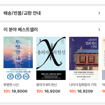
직장을 찾는 중이지만 좀처럼 자리가 나지 않아 초조한 가운데 만난 이 소
설이 대단히 마음을 울렸습니다. _20대 여성
내 아이들에게 꼭 읽히고 싶은 소설이었습니다. _40대 여성
배송/반품/교환 안내
그리운 옛 시대를 살아간 사람들의 탄식과 눈물과 기쁨이 모두 다 담겨 있
습니다. _50대 여성
마지막 페이지를 덮으면서 눈물이 멈추지 않았습니다. _40대 남성
이 분야 베스트셀러
읽어가는 사이에 눈물이 흘러서, 나에게는 기적의 소설이 되었습니다. _5
0대 남성
투명한 나선
용의자 X의 헌신
나미야 잡화점의 기적
악
10
19,800
10
16,920
10
16,920
1
%
%
%
원
원
원