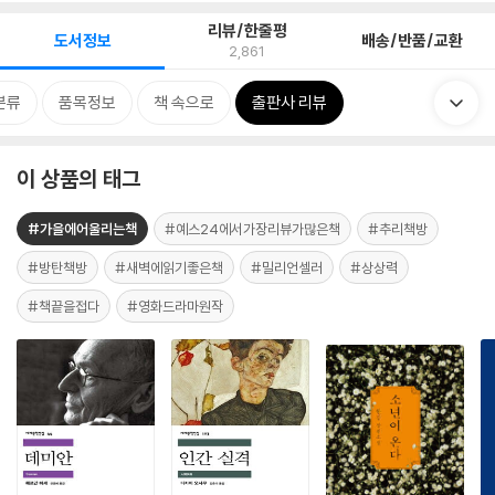
리뷰/한줄평
도서정보
배송/반품/교환
2,861
분류
품목정보
책 속으로
출판사 리뷰
이 상품의 태그
#가을에어울리는책
#예스24에서가장리뷰가많은책
#추리책방
#방탄책방
#새벽에읽기좋은책
#밀리언셀러
#상상력
#책끝을접다
#영화드라마원작