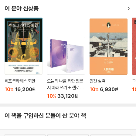
이 분야 신상품
히포크라테스 회한
오늘의 나를 위한 일본
인간 실격
시 따라 쓰기 + 첼로 켜
10
16,200
10
6,930
1
%
%
원
원
는 고슈 세트
10
33,120
%
원
이 책을 구입하신 분들이 산 분야 책