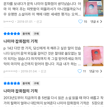
이들의 앞날이 어떻게 풀릴지 자신들의 일처럼 진심으로 걱정하게 된다.
문자를 보내다가 문득 나미야 잡화점이 생각났습니다. 아
각 장마다 고민 상담 편지를 보낸 이들의 애틋한 사연이 담겨 있고 세 번째
마 이 책이 주는 따뜻함이 떠올라서가 아니었을까요?너
장에서는 32년 전 나미야 잡화점의 원래 주인이었던 ‘나미야 유지’가 어떻
무 유명한 소설이라 이 책에 대한 세세한 평가는 오히려
게 해서 사람들의 고민 편지를 받게 되었는지 그 과정이 자세히 펼쳐진다.
그 흥미를 떨어뜨릴 것 같아서, 가장 마음에 들었던 글 한
h****2
2019.01.01.
신고
15
댓글
4
토막을 옮겨 쓰는 것으로 리뷰를 대신하고자 합니다.부디
수십 년 전 나미야 유지에게 고민을 상담하는 편지가 무슨 이유로 현재는
내 말을 믿어보세요. 아무리 현실이 답답
비어 있는 가게 우편함으로 들어왔는지, 과연 그것이 우연인지 필연인지에
종이책
구매
대한 비밀은 이야기가 거듭될수록 조금씩 풀려간다. 그리고 놀라운 기적이
나미야 잡화점의 기적
일어나기 시작한다.
p. 142 다만 한 가지, 당신에게 꼭 해주고 싶은 말이 있습
니다.당신이 음악 외길을 걸어간 것은 절대로 쓸모없는 일
히가시노 게이고, 청년 백수의 언어로 기적과 감동을 추리하다
이 되지는 않습니다.마지막까지 꼭 그걸 믿어주세요.마지
뚜렷한 계획 없이 하루하루를 살아가던 세 명의 젊은이에게 일어난 하룻밤
막의 마지막 순간까지 믿어야 합니다. 지금 내가 하는 일
동안의 신기한 일은 현실에선 일어날 수 없는 기묘한 이야기지만 현재를
이 옳은 일인지 고민이 될 때 듣고 싶어지는 말. 절대 쓸모
살아가는 우리에게 시사하는 바가 매우 크다.
p******0
2019.01.04.
신고
11
댓글
10
없는 일이 되지 않으니 그것을 마지막까지 믿으라는 말이
이야기의 중심축인 아쓰야, 고헤이, 쇼타는 당장 내일 일도 어떻게 될지 모
아닐까 한다. 불확실하기만 한 미래.
르는 우울한 인생들이다. 한마디로 ‘제 앞가림도 못하는 주제’들이다. 불우
종이책
구매
한 어린 시절을 보낸 것으로 모자라 어른이 된 후에도 직장에서 해고를 당
나미야 잡화점의 기적
하거나 편의점 아르바이트로 겨우 생계를 유지하고 있다. 가방끈이 짧은
2013년도부터 지금까지 총 5번을 다시 읽은 소설.읽을 때 마다 새롭고 작
이들의 상담 타입을 한마디로 말하자면 ‘단도직입’인데, 말 그대로 돌려 말
가의 필력이 얼마나 대단하지 보여준다.나미야 잡화점의 기적은 5장으로
하는 법이 없어 때로는 상담을 의뢰한 사람들에게 상처를 주기도 한다.