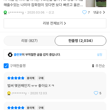
이 해야 하는 것이지요. 하지만 일부러 미숙하고 결점투성이인 젊은이들로
해줄수있는 나미야 잡화점이 있다면 보다 빠르고 옳은길
했습니다. 타인의 고민 따위에는 무관심하고 누군가를 위해 뭔가를 진지하
을 갈수있겠다 라며 상상해봅니다..가족과 지인들이 있기
게 생각해본 일이라고는 단 한 번도 없었던 그들이 과거에서 날아온 편지
s*******g
2020.03.06.
신고
7
댓글
0
에 약간의 고민을 털어놓고 의지하고 풀어가고 그게 인생
를 받았을 때 어떻게 행동할까, 우선 나부터 무척 궁금했습니다.”
이 아닌가 싶어요..때론 아무 얘길 안해줘도
리뷰 전체보기
히가시노 게이고가 품었던 궁금증의 해답은 작품 속에 자연스럽게 녹아 있
다.
리뷰
827
한줄평
2,034
“뭔가 설명은 잘 못하겠지만…….” 고헤이가 우물우물 말했다.
“지금까지 살아오면서 오늘 밤 처음으로 남에게 도움 되는 일을 했다는 실
감이 들었어. 나 같은 게. 나 같은 바보가.”
클린봇
이 부적절한 글을 감지 중입니다.
설정
_본문 330쪽
구매한줄평
추천순
이렇게 사회적 관심에서 소외되어 있던 인물들이 타인과의 관계를 통해 서
서히 변해가는 과정은 그 자체로만으로도 큰 감동을 선사한다.
종이책
구매
벌써 몇권째인지 ㅠㅠ 좋아요ㅈㅋ
r*******y
2020.12.03.
5
■ 히가시노 게이고가 들려주는 가슴 훈훈한 이야기
살다보면 한번쯤은 마주하게 되는 어려운 선택의 문제
종이책
구매