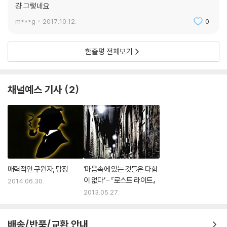
거치며 성장하게 된다. 어머니의 비극적인 죽음과 불행한 어린 시절을 보
걍 그렇네요
내며 절망을 먼저 경험했던 보슈는 16살에 입대하여 베트남 전쟁에 참전
m***g
2017.10.12.
0
한다. 베트남전 참전 당시, 보슈는 25사단의 땅굴쥐로 활동했는데 이는 베
트콩의 주 이동로인 미로 같은 땅굴에 폭탄을 설치하는 일이었다. 전쟁의
참혹함을 경험한 후 그는 LA로 돌아와 강력반 형사로 일하게 된다. 뛰어난
한줄평 전체보기
직관과 수사(특히 피해자)에 대한 열정으로 형사로서 그의 명성은 높아지
지만 부당한 권력에 대항하고 거짓을 용납하지 못하는 성격 탓에 경찰 상
부와 FBI로부터 눈엣가시 같은 존재가 된다. 화가 히에로니머스 보슈는 지
채널예스 기사
2
상세계의 방탕함과 폭력을 종교적 색채를 가미해 묘사했는데 해리 보슈의
시각도 이와 비슷하다. 보슈는 자신이 가장 사랑하는 천사들의 도시 LA를
정화하기 위해 밤낮으로 애쓰지만 그 절망적인 상황이 나아질지에 대해 스
스로 의구심을 가지고 있다. 해리 보슈의 오른쪽 어깨에는 베트남전 참전
당시 새긴 쥐 문신이 있으며 머리카락은 살짝 은색을 띤 갈색, 눈동자는 거
의 검은 갈색이다. 재즈광인 보슈는 마이클 코넬리의 《링컨 차를 타는 변호
매력적인 구원자, 탐정
‘마음속에 있는 것들은 다함
사》에 등장한 변호사 미키 할러와는 이복형제 사이이기도 하다.
이 없다’ - 『로스트 라이트』
2014.06.30.
2013.05.27.
미디어 리뷰
“마이클 코넬리는 그의 책을 사는 독자들에게 항상 그 이상의 가치로 돌려
준다. 에너지 넘치는 속도감과 매우 공들인 경찰소설로서의 위상도 높다.
배송/반품/교환 안내