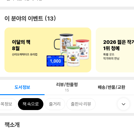
이 분야의 이벤트
13
리뷰/한줄평
도서정보
배송/반품/교환
15
품목정보
책 속으로
줄거리
출판사 리뷰
책소개