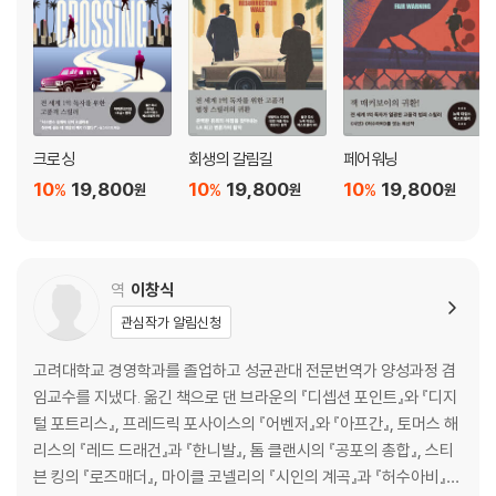
30 오직 당신뿐
31 짧은 작별
32 보험회사
33 육감과 흥분
34 행복한 케이크
35 밤의 제왕
크로싱
회생의 갈림길
페어워닝
36 잃어버린 세월
10
19,800
10
19,800
10
19,800
%
%
%
원
원
원
37 러시 라이프
38 자극
39 혈투
40 거래
역
이창식
41 언제나 사립 탐정
관심작가 알림신청
42 육감
43 블랙홀
고려대학교 경영학과를 졸업하고 성균관대 전문번역가 양성과정 겸
44 로스트 라이트
임교수를 지냈다. 옮긴 책으로 댄 브라운의 『디셉션 포인트』와 『디지
45 마음속에 있는 것들은 다함이 없다
털 포트리스』, 프레드릭 포사이스의 『어벤저』와 『아프간』, 토머스 해
리스의 『레드 드래건』과 『한니발』, 톰 클랜시의 『공포의 총합』, 스티
븐 킹의 『로즈매더』, 마이클 코넬리의 『시인의 계곡』과 『허수아비』,