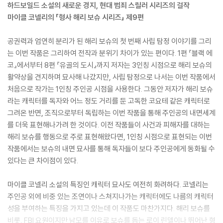
하드보일드 소설의 새로운 경지, 현대 범죄 스릴러 시리즈의 걸작
마이클 코넬리의 「형사 해리 보슈 시리즈」 제9편
공권력과 엄연히 분리가 된 해리 보슈의 첫 번째 사립 탐정 이야기를 그리
는 이번 작품은 그리하여 전작과 분위기 차이가 있는 편이다. 1편 『블랙 에
코』에서부터 8편 『유골의 도시』까지 저자는 3인칭 시점으로 해리 보슈의
활약상을 견지하며 묘사해 나갔지만, 사립 탐정으로 나서는 이번 작품에서
처음으로 작가는 1인칭 주인공 시점을 사용한다. 그동안 저자가 해리 보슈
라는 캐릭터를 독자와 어느 정도 거리를 둔 고독한 코요테 같은 캐릭터로
그려온 반면, 조직으로부터 독립하는 이번 작품을 통해 주인공의 내면세계
를 더욱 표현해나가려 한 것이다. 이전 작품들이 사건과 피해자를 대하는
해리 보슈를 행동으로 주로 표현해왔다면, 1인칭 시점으로 표현되는 이번
작품에서는 보슈의 내면 묘사를 통해 독자들이 보다 주인공에게 동화될 수
있다는 큰 차이점이 있다.
마이클 코넬리 소설의 특징인 캐릭터 묘사도 여전히 화려하다. 코넬리는
주인공 외에 비중 있는 조연이나 스쳐지나가는 캐릭터에도 나름의 캐릭터
성을 부여하는 특징을 가지고 있는데 이 작품도 마찬가지다. 해리 보슈를
비롯, FBI 요원이지만 남모를 이유로 보슈를 돕는 로이 린델이나 뛰어난 형