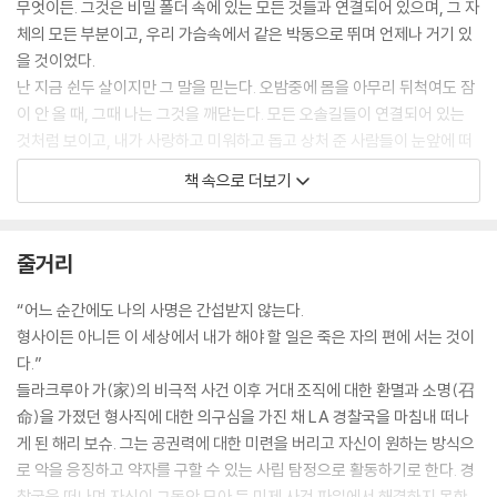
무엇이든. 그것은 비밀 폴더 속에 있는 모든 것들과 연결되어 있으며, 그 자
체의 모든 부분이고, 우리 가슴속에서 같은 박동으로 뛰며 언제나 거기 있
을 것이었다.
난 지금 쉰두 살이지만 그 말을 믿는다. 오밤중에 몸을 아무리 뒤척여도 잠
이 안 올 때, 그때 나는 그것을 깨닫는다. 모든 오솔길들이 연결되어 있는
것처럼 보이고, 내가 사랑하고 미워하고 돕고 상처 준 사람들이 눈앞에 떠
오르는 그런 때, 나는 나를 향해 내민 손들을 본다. 심장 박동 소리를 듣고
책 속으로 더보기
내가 해야 할 일을 깨닫는다. 나는 나의 사명을 알고 있으며, 그것을 외면할
수도 뿌리칠 수도 없다는 걸 알고 있다. 마음속에 있는 것들은 다함이 없다
는 걸 내가 깨닫는 것은 바로 그런 순간들이다.
줄거리
몇 개월이 지나는 동안 단 하루도 경찰서를 박차고 나온 것을 후회하거나
“어느 순간에도 나의 사명은 간섭받지 않는다.
축하하지 않고 지나간 날이 없었다. 그 기간에 내가 한 가장 큰 일은 경찰
형사이든 아니든 이 세상에서 내가 해야 할 일은 죽은 자의 편에 서는 것이
신분증의 위력을 나의 개인적 업무와 분리하는 것이었다. 오랜 세월 동안
다.”
나는 그 두 가지를 불가분의 것으로 믿어왔다. 한 가지가 없이는 다른 것도
들라크루아 가(家)의 비극적 사건 이후 거대 조직에 대한 환멸과 소명(召
가질 수 없었던 것이다. 하지만 몇 주가 지나고 몇 달이 경과하자, 나의 정
命)을 가졌던 형사직에 대한 의구심을 가진 채 LA 경찰국을 마침내 떠나
체성이 경찰 신분증을 대체하고도 남을 만큼 크다는 걸 깨닫게 되었다. 나
게 된 해리 보슈. 그는 공권력에 대한 미련을 버리고 자신이 원하는 방식으
의 사명은 간섭받지 않았다. 경찰 신분증이 있든 없든 이 세상에서 내가 해
로 악을 응징하고 약자를 구할 수 있는 사립 탐정으로 활동하기로 한다. 경
아 할 일은 죽은 자 편에 서는 것이었다. 나는 현관으로 가서 죽은 자들의
찰국을 떠나며 자신이 그동안 모아 둔 미제 사건 파일에서 해결하지 못한