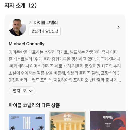
11 옛 친구
저자 소개
2
12 사건 파일
13 의뢰인
14 감시 카메라
저
마이클 코넬리
15 단발이론
관심작가 알림신청
16 가석방 없는 종신형
17 미행자
Michael Connelly
18 무력감
영미문학을 대표하는 스릴러 작가로, 발표하는 작품마다 즉시 아마
19 FBI 감방
존 베스트셀러 1위에 올라 흥행기록을 갱신하고 있다. 에드거·앤서니
20 걸어가기
·매커비티·셰이머스·딜리즈·네로·배리·리들리 등 영미권 최고의 추리
21 메모리 카드
소설에 수여하는 각종 상을 비롯해, 일본의 몰티즈 팰컨, 프랑스의 3
22 파라다이스 로드
9 컬리버와 그랜드 프릭스, 이탈리아의 프리미오 반카렐라 등 세계
23 정말 멋진 세상이야
유수의 상을 석권할 정도로 그 작품성도 인정받았다. 1956년 미국 필
펼쳐보기
24 대리인
라델피아에서 태어나 플로리다 대학교에서 저널리즘을 전공했으며,
25 우리
졸업 후 [데이토나 비치 뉴스 저널]에서 경찰 기자로 일했다. 1982년
마이클 코넬리
의 다른 상품
26 주사위
부터는 [포트로더데일 뉴스]와 [썬-센티넬]로
27 행운이 필요하다
28 면회
29 $100K