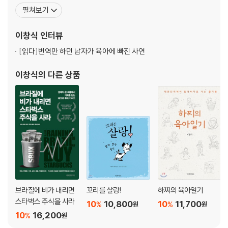
빈스 플린의 『권력의 이동』, 할런 코벤의 『마지막 기회』, 필립 풀먼의
펼쳐보기
『황금나침반』, 니코스 카잔차키스의 『수난』, 헬렌 켈러의 『사흘만 볼
수 있다면』, 『마케팅 게임에서 승리하라』, 『나, 워렌 버펫처럼 투자하
이창식
인터뷰
라』, 『직접 팔아라』, 『
[읽다]
번역만 하던 남자가 육아에 빠진 사연
이창식
의 다른 상품
브라질에 비가 내리면
꼬리를 살랑!
하찌의 육아일기
스타벅스 주식을 사라
10
10,800
10
11,700
%
%
원
원
10
16,200
%
원