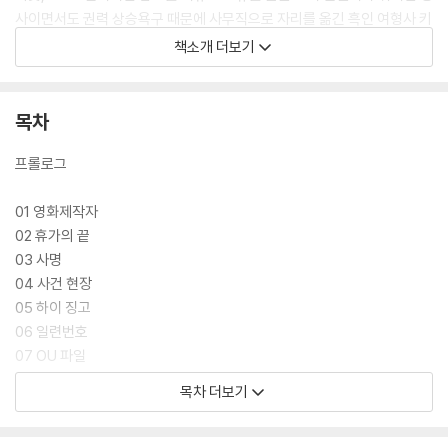
사이면서도 권력 상승욕구 때문에 사무직으로 자리를 옮긴 흑인 여형사 키
즈민 라이더, 그리고 불의의 사고로 전신 마비 환자가 된 비운의 형사 로턴
책소개 더보기
크로스 등 조연 캐릭터는 물론이고 단 한 마디의 대사도 나오지 않지만 피
해자 안젤라 벤턴과 마서 게슬러조차 애정 있는 묘사와 설명을 통해 실제
존재하는 캐릭터처럼 만들어낸다.
목차
또한 이번 작품에서는 언제나 등장했던 마이클 코넬리의 재즈에 대한 사랑
프롤로그
이 더욱 진하게 표현된다. 슈거 레이라는 노장 색소폰 연주자에게 해리 보
슈가 사사를 받으며 흘러나오는 아트 페퍼, 소니 롤린스, 존 콜트레인의 명
01 영화제작자
곡들은 책에서 마치 음악이 들리는 듯한 착각을 일으키게 할 정도로 세부
02 휴가의 끝
적으로 언급되어 있다.
03 사명
04 사건 현장
05 하이 징고
06 일련번호
07 OU 파일
08 무언가 있다
목차 더보기
09 재즈
10 심문실