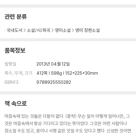
관련 분류
국내도서
소설/시/희곡
영미소설
영미 장편소설
품목정보
발행일
2013년 04월 12일
쪽수, 무게, 크기
412쪽 | 598g | 152*225*30mm
ISBN13
9788925550282
책 속으로
마음속에 있는 것들은 다함이 없다. (중략) 무슨 일이 어떻게 일어나든, 그
것은 마음속에서 항상 기다리고 있다는 뜻이었다. 그것은 어떤 사람이나
장소일 수도 있고, 꿈이나 사명 같은 것일 수도 있다고 했다. 신성한 것이면