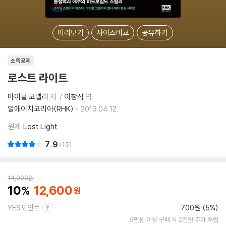
미리보기
사이즈비교
공유하기
소득공제
로스트 라이트
마이클 코넬리
저
이창식
역
알에이치코리아(RHK)
2013.04.12.
원제
Lost Light
7.9
15
14,000
원
10
12,600
YES포인트
700원 (5%)
5만원 이상 구매 시 2천원 추가 적립