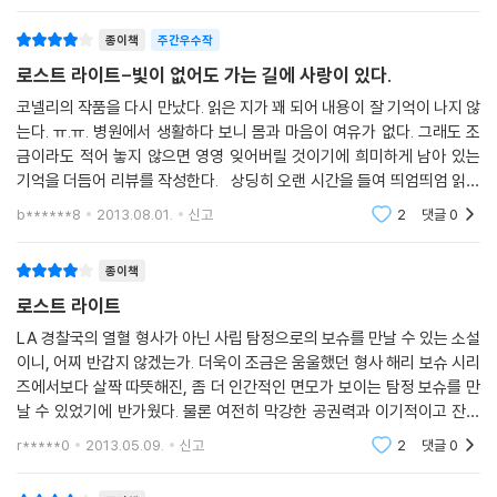
이 보다 주인공에게 동화될 수 있다는 큰 차이점이 있다.
종이책
주간우수작
마이클 코넬리 소설의 특징인 캐릭터 묘사도 여전히 화려하다. 코넬리는
로스트 라이트-빛이 없어도 가는 길에 사랑이 있다.
주인공 외에 비중 있는 조연이나 스쳐지나가는 캐릭터에도 나름의 캐릭터
코넬리의 작품을 다시 만났다. 읽은 지가 꽤 되어 내용이 잘 기억이 나지 않
성을 부여하는 특징을 가지고 있는데 이 작품도 마찬가지다. 해리 보슈를
는다. ㅠ.ㅠ. 병원에서 생활하다 보니 몸과 마음이 여유가 없다. 그래도 조
비롯, FBI 요원이지만 남모를 이유로 보슈를 돕는 로이 린델이나 뛰어난 형
금이라도 적어 놓지 않으면 영영 잊어버릴 것이기에 희미하게 남아 있는
사이면서도 권력 상승욕구 때문에 사무직으로 자리를 옮긴 흑인 여형사 키
기억을 더듬어 리뷰를 작성한다. 상딩히 오랜 시간을 들여 띄엄띄엄 읽었
즈민 라이더, 그리고 불의의 사고로 전신 마비 환자가 된 비운의 형사 로턴
기에 이전 작품들처럼 강력한 느낌이 다소 적었다. 한 번에 쭉 읽어야 하는
b******8
2013.08.01.
신고
2
댓글
0
크로스 등 조연 캐릭터는 물론이고 단 한 마디의 대사도 나오지 않지만 피
데 병
해자 안젤라 벤턴과 마서 게슬러조차 애정 있는 묘사와 설명을 통해 실제
종이책
존재하는 캐릭터처럼 만들어낸다.
로스트 라이트
또한 이번 작품에서는 언제나 등장했던 마이클 코넬리의 재즈에 대한 사랑
LA 경찰국의 열혈 형사가 아닌 사립 탐정으로의 보슈를 만날 수 있는 소설
이 더욱 진하게 표현된다. 슈거 레이라는 노장 색소폰 연주자에게 해리 보
이니, 어찌 반갑지 않겠는가. 더욱이 조금은 움울했던 형사 해리 보슈 시리
슈가 사사를 받으며 흘러나오는 아트 페퍼, 소니 롤린스, 존 콜트레인의 명
즈에서보다 살짝 따뜻해진, 좀 더 인간적인 면모가 보이는 탐정 보슈를 만
곡들은 책에서 마치 음악이 들리는 듯한 착각을 일으키게 할 정도로 세부
날 수 있었기에 반가웠다. 물론 여전히 막강한 공권력과 이기적이고 잔인
적으로 언급되어 있다.
한 범인들에게 이리저리 시달리고 혼자 맞서야 하는 상황은 계속되지만
r*****0
2013.05.09.
신고
2
댓글
0
또, 우리 독자들이
끝으로 이 작품 전체를 꿰뚫는 명대사가 있다. 해리 보슈의 전처 엘리노어