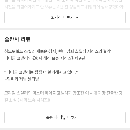
온갖 목소리를 담고 있는 먼지 덮인 파일 상자를 꺼냈다. 기억 속에서 그들
사건을 되짚어가기로 한 보슈는 4년 전 성범죄로 위장되어 살해당했다가
은 내게 호소했다. 범죄 현장의 모습들도 떠올랐다. 그들 중에서도 안젤라
200만 달러 강탈 사건과의 연관성이 뒤늦게 밝혀져 일대 유명세를 탔지
줄거리 더보기
벤턴의 모습이 가장 선명했다.
만, 끝내 범인을 찾지 못한 안젤라 벤턴 사건을 다시 수사해보기로 결심한
다. 죽는 순간까지 구원을 원했던 벤턴의 마지막 모습을 잊지 못하는 보슈.
슈거 레이는 교수법을 전혀 모르기 때문에 오히려 멋진 스승이었다. 그는
사건을 다시금 단독으로 수사하는 보슈는 실종된 FBI 분석관의 사건과도
출판사 리뷰
내게 이야기를 들려주었고, 악기를 사랑하고 그것에서 살아 있는 음을 뽑
연계점을 찾지만 어떤 이유에선지 옛 동료들마저 그의 수사를 정면으로 막
아내는 법을 가르쳐주었다. 내가 낼 수 있었던 음 하나하나에 추억과 이야
고, 이에 더욱 의문을 가진 보슈는 거대 조직의 탄압에 맞서 안젤라 벤턴 살
하드보일드 소설의 새로운 경지, 현대 범죄 스릴러 시리즈의 걸작
기가 담겼다. 나는 멋진 색소폰 주자가 될 수 없다는 걸 잘 알고 있었지만,
인 사건의 비밀을 밝히기 시작한다.
마이클 코넬리의 《형사 해리 보슈 시리즈》 제9편
그래도 일주일에 두 번씩 찾아와서 한 시간쯤 재즈에 대한 이야기를 듣거
나 그가 아직도 품고 있는 불멸의 예술에 대한 열정을 느껴보곤 했다. 그런
“마이클 코넬리는 점점 더 완벽해지고 있다.”
것들은 내 안으로 들어와 내가 색소폰을 입술에 대었을 때 나 자신의 호흡
-밀워키 저널 센티널
으로 흘러나왔다.
---본문 중에서
크라임 스릴러의 마스터 마이클 코넬리가 창조한 이 시대 가장 걸출한 경
찰 소설 《해리 보슈 시리즈》
한 번 잡으면 손을 놓을 수 없는 재미와 함께 현실적이고 진지한 사회범죄
출판사 리뷰 더보기
에 대한 내용을 다루는 크라임 스릴러의 마스터 마이클 코넬리. 에드거, 앤
서니, 매커비티, 셰이머스, 네로 울프, 배리 상 등 수많은 추리문학상을 휩