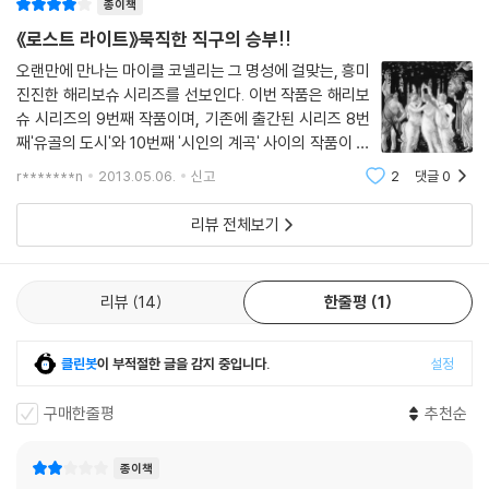
종이책
가 먼저 언급했고 보슈가 계속 마음에 새기며 피해자와 자신의 인생까지
《로스트 라이트》묵직한 직구의 승부!!
반추하게 되는 문장. 죽은 자의 편에 서서 그들의 사연을 풀어줄 수 있도록
해리 보슈를 움직이게 하고, 단 하나의 사랑만이 가슴속 깊은 곳에 간직되
오랜만에 만나는 마이클 코넬리는 그 명성에 걸맞는, 흥미
진진한 해리보슈 시리즈를 선보인다. 이번 작품은 해리보
어 있으며, 후회와 상처로 얼룩진 인생에도 구원과 용서가 자리하고 있음
슈 시리즈의 9번째 작품이며, 기존에 출간된 시리즈 8번
을 알려주는 문장. 프롤로그와 마지막 장을 대구로 연결하는 “마음속에 있
째'유골의 도시'와 10번째 '시인의 계곡' 사이의 작품이 되
는 것들은 다함이 없다.”는 작품의 전체 주제를 암시하는 명문이다. 이는
겠다. 그리고 이어 그 다음시리즈인 11번째 '클로저'와 12
에즈라 파운드의 시 ‘Exile's Letter'에서 인용한 대목으로 원문은 다음과
r*******n
2013.05.06.
신고
2
댓글
0
번째 '에코 파크'가 출간될 예정이라고 하니, 그야말로 올
같다. What is the use of talking, and there is no end of talking,
해는 해리보슈의 팬들에게 신나는 시기가
리뷰 전체보기
There is no end of things in the heart. 해리 보슈 시리즈 10편 《유골
의 도시》는 기출간되었으며 11편 《클로저》는 2013년 5월 출간 예정이다.
리뷰
14
한줄평
1
천사들의 도시를 지키는 다크 히어로 히에로니머스 ‘해리’ 보슈(Hierony
mus 'Harry' Bosch)에 대하여
클린봇
이 부적절한 글을 감지 중입니다.
설정
15세기 네덜란드 환상 화가인 히에로니머스 보슈의 이름을 딴 형사 해리
보슈는 1992년 마이클 코넬리의 데뷔작이자 에드거 상 수상작인 《블랙 에
구매한줄평
추천순
코》에 처음 등장했다. 할리우드의 창녀였던 보슈의 어머니는 그가 열한 살
이 되던 해 거리에서 살해를 당했고, 이후 청소년 보호소와 위탁가정 등을
종이책