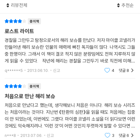
분투를 그려왔다. 위치의 변화는 있었지만 형사로서 언제나 본연의 임무를
리뷰전체
추천순
다해왔던 해리 보슈에게 9편 《로스트 라이트》에서 큰 변화가 생긴다. LA
경찰국이라는 거대 조직 아래서 완전한 정의와 불의가 공존하는 것을 견디
종이책
지 못한 보슈가 드디어 사립 탐정으로 나선 것이다. 30여 년간 공권력과 뒤
를 받쳐주는 동료들에 익숙해진 보슈는 혼자만의 힘으로 모든 것을 해나가
로스트 라이트
야 하는 사립 탐정 일을 처음엔 어려워한다. 그러나 죽은 자에 대한 사명감
경찰을 그만두고 탐정으로서의 해리 보슈를 만났다. 저자 마이클 코넬리가
과 악에 대한 제대로 된 응징은 그를 오롯이 혼자 설 수 있게 하는 힘을 만
만들어낸 해리 보슈란 인물의 매력에 빠진 독자들이 많다. 나역시도 그들
들어준다.
중 한명이다. 그래서 이 책이 결코 적지 않은 분량임에도 전혀 지루하지 않
게 읽을 수 있었다. 작년에 해리는 경찰을 그만두기 바로 직전에 미해결
공권력과 엄연히 분리가 된 해리 보슈의 첫 번째 사립 탐정 이야기를 그리
사건만을 따로 추려서 가져온다. 그 중에서 특히 해리의 마음을 잡아끄는
q******5
2013.06.10.
신고
4
댓글
8
미해결 사
는 이번 작품은 그리하여 전작과 분위기 차이가 있는 편이다. 1편 《블랙 에
코》에서부터 8편 《유골의 도시》까지 작가 마이클 코넬리는 3인칭 시점으
종이책
로 해리 보슈의 활약상을 견지하며 묘사해 나갔지만, 사립 탐정으로 나서
처음으로 만난 해리 보슈
는 이번 작품에서 처음으로 작가는 1인칭 주인공 시점을 사용한다. 그동안
마이클 코넬리가 해리 보슈라는 캐릭터를 독자와 어느 정도 거리를 둔 고
처음으로 만났다고 했는데, 생각해보니 처음은 아니다. 해리 보슈 시리즈
는 처음이라는 것이다. 지난번 《탄환의 심판》을 읽을 때도 처음에는 집중
독한 코요테 같은 캐릭터로 그려온 반면, 조직으로부터 독립하는 이번 작
이 안 되었는데, 이번에도 그랬다. 마이클 코넬리 소설을 더 읽다보면 이런
품을 통해 주인공의 내면세계를 더욱 표현해나가려 한 것이다. 이전 작품
것에도 익숙해지려나. ‘이런 것’이 어떤 것인지 뚜렷하게 말할 수 있다면 좋
들이 사건과 피해자를 대하는 해리 보슈를 행동으로 주로 표현해왔다면, 1
겠지만 떠오르는 말이 없다. 혹시 하드보일드일까. 앞에 나온 이야기를 봤
인칭 시점으로 표현되는 이번 작품에서는 보슈의 내면 묘사를 통해 독자들
n***8
2013.07.06.
신고
3
댓글
6
다면 해리