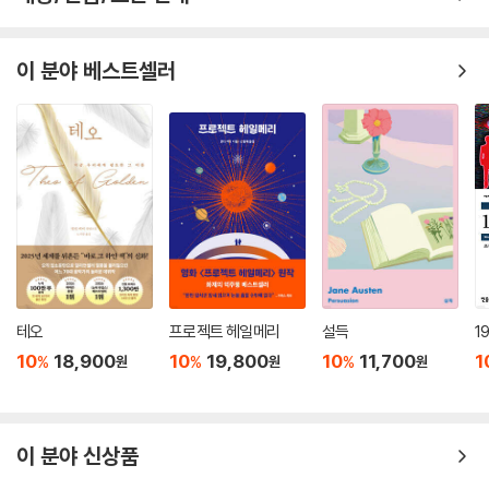
그리고 분위기와 조연 캐릭터마저 풍부하고 감성적인 문장으로 묘사된
다.”-피플
이 분야 베스트셀러
“마이클 코넬리의 이야기 구성 능력은 독보적이다. 코넬리의 이야기는 스
스로 생명력을 갖고 움직이는 것 같다.”-뉴욕 타임스
“빠르게 전개되는 이야기. 결말은 예측 불가능하지만 언제나 그렇듯 만족
스럽다. 《로스트 라이트》는 성공작이다.”-덴버 포스트
“《로스트 라이트》는 기발한 플롯과 능숙한 글쓰기가 결합된 마이클 코넬
리의 전형적 특징을 지닌 작품이다.”-볼티모어 선
“코넬리의 주제는 냉철하면서도 무시무시하다. 그는 점점 더 완벽해지고
테오
프로젝트 헤일메리
설득
1
있다.”-밀워키 저널 센티널
10
18,900
10
19,800
10
11,700
1
%
%
%
원
원
원
“《로스트 라이트》를 통해 우리는 드디어 해리 보슈의 머릿속을 알 수 있게
됐다. 항상 어느 정도의 선을 유지했던 보슈에게 가까이 다가갈 수 있다는
이 분야 신상품
기쁨.”-샌프란시스코 크로니클