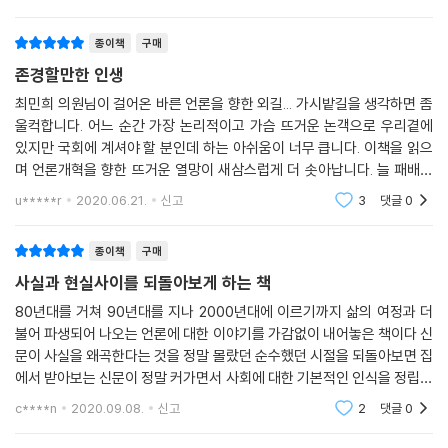
에서 낙선 한 후평범한 대한민국의 일원으로 살아가는 듯
보였다. 하지만 대한민국에 유례없었던 국정
【3장. 진화하는 촛불, ‘당신’을 만나다 : 272쪽】
종이책
구매
존경할만한 인생
최민희 의원님이 걸어온 바른 언론을 향한 외길... 가시밭길을 생각하면 좀
울컥합니다. 어느 순간 가장 논리적이고 가슴 뜨거운 논객으로 우리곁에
제가 던지는 질문이 그의 역동적인 삶을 단순히 소개하는 데 그치지 않기
있지만 국회에 계셔야 할 분인데 하는 아쉬움이 너무 큽니다. 이책을 읽으
를 바랐습니다. 촛불집회에서 그에게 환호했던 시민들과, 촛불집회의 언저
며 언론개혁을 향한 뜨거운 열망이 새삼스럽게 더 솟아납니다. 늘 패배한
리를 서성이는 시민들을 대신해 질문하고 싶었습니다.
것처럼 보였지만 큰 줄기의 언론개혁을 향한 여정은 한시도 쉬지 않았다는
u*****r
2020.06.21.
신고
3
댓글
0
그에게 남은 질문이 있다면, 더 넓은 민주주의의 광장에서 시민들이 직접
것이 너무나
만나고 부딪히면서 풀어 가시라고 뻔뻔하게 말씀드립니다.
종이책
구매
【에필로그 : 358쪽】
사실과 현실사이를 되돌아보게 하는 책
80년대를 거쳐 90년대를 지나 2000년대에 이르기까지 삶의 여정과 더
불어 파생되어 나오는 언론에 대한 이야기를 가감없이 내어놓은 책이다 신
문이 사실을 왜곡한다는 것을 정말 몰랐던 순수했던 시절을 되돌아보면 집
에서 받아보는 신문이 정말 커가면서 사회에 대한 기본적인 인식을 정립하
는데 큰 역할을 한다는 것을 알 수 있다 그리고 그 신문이 조선인지 한겨례
c****n
2020.09.08.
신고
2
댓글
0
인지에 따서 세상을