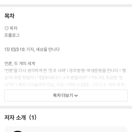
목차
◎ 출판사 서평
◎ 목차
언론운동가에서 적폐에 맞선 정치인이 되기까지
프롤로그
언론 바로 세우기를 위해 달려온 최민희의 삶
1장 《말》 1호 기자, 세상을 만나다
‘촛불 국민 언니’ 최민희는 이화여대에서 사회과학을 공부하며 학생운동을
시작해 졸업 후에는 노동운동을 했고, 1970·1980년대 언론 탄압으로 해
언론, 두 개의 세계
직된 기자들이 모여 만든 월간 《말》의 1호 기자·민주언론운동협의회 간사
‘언론’을 다시 생각하게 한 ‘조국 사태’ | 광주항쟁-학생운동을 만나다 | ‘똥
로 언론운동에 입문했다. 월간 《말》은 전두환 정권의 보도 지침을 폭로하
손’의 위장 취업자 | “《말》이라고? 그거 변절이야”-“아니야, 주요한 ‘진
기도 했다. 6월항쟁 이후 월간 《말》은 독립 매체로, 언협은 시민단체로 거
지’야” | 해직 기자들과의 만남, 치유 | 대박 난 《말》, 그리고 두 개의 세계 |
듭난다. 이름을 바꾼 민주언론운동시민연합(민언련)에서 사무총장, 상임
권력과 언론의 음모?보도 지침 폭로 | 보수 언론의 권력화가 시작되다 | 국
목차 더보기
대표를 연이어 맡으면서 안티조선운동을 했고, 총선시민연대를 조직하여
민주 신문 《한겨레》 창간
선거 보도 감시 등의 활동을 했다.
‘언론운동의 대모’로 불린 최민희는 노무현 정부에서 방송위원회 부위원장
언론운동가의 시간
저자 소개
1
을 하며 한미 FTA 때 방송 분야 협상을 주도하면서 우리나라 방송 시장을
소설가 최민희 | 시민운동으로 발전한 민주언론운동 | 민언련 화양연화 |
지켰다. 이후 야권통합운동을 하며 정치에 입문하고 국회의원을 하면서는
신문사 소유 지분의 제한 주장은 타당했을까 | ‘노사모’에 배우다 | ‘언론과