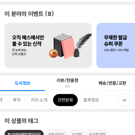
이 분야의 이벤트
8
리뷰/한줄평
도서정보
배송/반품/교환
42
개
목차
저자 소개
관련분류
품목정보
이 상품의 태그
#크레마클럽에있어요
#한국정치
#개혁
#검찰개혁