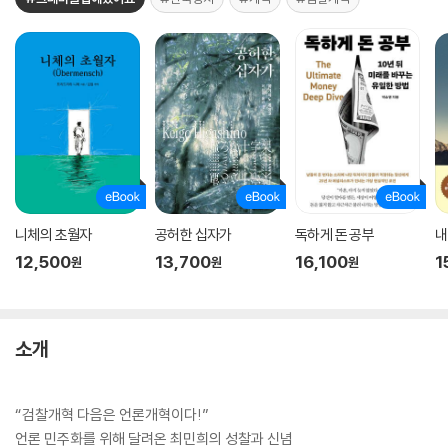
니체의 초월자
공허한 십자가
독하게 돈 공부
내
12,500
13,700
16,100
1
원
원
원
소개
“검찰개혁 다음은 언론개혁이다!”
언론 민주화를 위해 달려온 최민희의 성찰과 신념