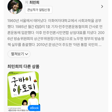
미방위에서 활동하여 나쁜 종편 솎아내기에 힘썼다. 20대 총선에서 낙선
싸우는’ 대통령
저
최민희
한 후에도 방송 패널 활동을 하면서 더불어민주당 디지털소통위원장, 문재
관심작가 알림신청
인 대선 캠프 디소위 수석부위원장을 하며 언론과 언론운동에 관심을 놓지
안티조선, 최전선으로!
않았다. ‘조국 사태’를 맞아 관련 언론 보도의 문제를 목도하면서 권력이 돼
조선일보라는 ‘사우론’ | 조선일보의 친일 DNA | 택시 기사도 알고 있던 안
1960년 서울에서 태어났다. 이화여자대학교에서 사회과학을 공부
버린 언론을 바로 세우기 위해 검찰개혁 다음으로 언론개혁을 주장하기에
티조선 | ‘안티조선’을 둘러싼 논쟁 | ‘안티조선운동’이 남긴 것
했다. 1985년 월간 《말》지 1호 기자·민주언론운동협의회 간사로 언
이른다.
론운동에 입문했다. 이후 민주언론시민연합 상임대표를 지냈다. 200
2장 노무현을 만나 ‘어공’이 되고 정치의 길을 가다
6년 방송위원회의 상근부위원장(차관급)으로 노무현 정부의 방송정
책 실무를 총괄했다. 2010년 문성근이 주도한 ‘야권 통합 국민의 명
‘언론’을 다시 생각하게 한 ‘조국 사태’
40대·여성·운동권 출신 방송위원장 직무 대행
령’ 집행위원장을 맡았다. ‘혁신과통합’·'시민통합당' 사무총장을 거쳐
펼쳐보기
촛불시민은 왜 진보 언론을 비판하나?
언론운동 이끌 상상력 고갈 | 참여정부 파격 인사, 외면한 언론 | 조선일보
민주통합당의 초대 최고위원을 지낸 뒤 2012년 민주통합당 비례대
망원렌즈에 잡힌 ‘메모’ | ‘Vice President’가 협상장에 나타나다 | FTA
표 국회의원으로 국회에 들어갔다. 임기 4년 내내 방송통신 관련 상
최민희
의 다른 상품
문재인 대통령이 조국 민정수석을 법무부 장관으로 지명하자마자 언론과
평가? 외교는 이념보다 실리 | 종편 특혜 폐지하고, 지상파 불이익 없애야
임위에서 일하며 ‘나쁜 종편 솎아내기’에 애썼다
야당은 각종 의혹을 쏟아냈다. 그것은 조국의 도덕성 문제 제기보다도 검
찰개혁을 저지하기 위한 검찰의 조국 흔들기, 문 대통령 흔들기이자 선거
정치인이 되다
제도 개편을 앞둔 수구 보수 세력들의 기득권 지키기에 가까웠다. 특히 검
‘첫사랑’과의 이별-시민운동을 떠나 야권통합운동으로 | “노짱은 왜 마지
찰발 보도를 사실로 확정한 듯 받아쓰는 데 있어 조중동이나 한겨레신문,
막에 풀을 뽑았을까요?” | 국민이 ‘문재인’을 불러낸 이유 | 국회의원이 되
경향신문이나 다르지 않았다. 언론은 왜 그랬을까? 진보 언론은 왜 촛불시
다 | 후원회 없는 국회의원 | 나쁜 종편 솎아내기 | ‘전원 구조’ 오보, ‘기레
민들에게 비판을 받게 되었나?
기’의 등장 | 최순실과 ‘문고리 3인방’의 표적이 되다 | ‘안탈나입’-문재인
최민희는 ‘조국 사태’ 관련 언론 보도에서 한국 언론 보도의 오랜 문제점들
을 지키게 되다