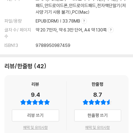
패드,안드로이드폰,안드로이드패드,전자책단말기(저
용기와 희망으로 저는 재충전되었습니다. 모든 촛불시민들에게 이 책을 바
조직도 리더도 이념도 없는 | ‘홍위병’이면 왜 안 돼? | 정치 부재? 집단 지
사양 기기 사용 불가),PC(Mac)
칩니다.
성! | 검찰개혁 다음은 언론개혁
파일/용량
EPUB(DRM) | 33.78MB
【프롤로그 : 6쪽】
에필로그
글자 수/ 페이지
약 20.7만자, 약 6.3만 단어, A4 약 130쪽
수
ISBN13
9788950987459
이른바 ‘조국 사태’ 관련 언론 보도를 접하면서 뭐랄까, 내 인생 30년이 송
두리째 부정당하는 느낌이 들었어요. 스물다섯에 《말》 기자를 시작해서 언
리뷰/한줄평
42
론을 바로 세워보겠다는 생각으로 죽 살아왔는데, 언론은 바뀐 게 하나도
없네 하는 자괴감이 컸어요. 조국 관련 언론 보도 문제가 이토록 많은데 앞
리뷰
한줄평
으로 이 언론을 어떻게 해야 할지, 그동안 내가 한 게 뭔가 싶었습니다. 이
런저런 고민을 정리하고 싶었습니다. 깊이 고민하다 보면 어렴풋하게나마
9.4
8.7
길이 보이지 않을까 하는 가느다란 희망도 있지 않았을까요.
【1장 《말》 1호 기자, 세상을 만나다 : 13~14쪽】
리뷰 쓰기
한줄평 쓰기
혜택 및 유의사항
혜택 및 유의사항