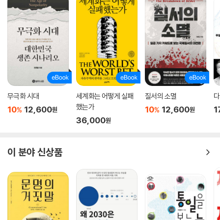
무극화 시대
세계화는 어떻게 실패
질서의 소멸
다
했는가
10
12,600
10
12,600
1
%
%
원
원
36,000
원
이 분야 신상품