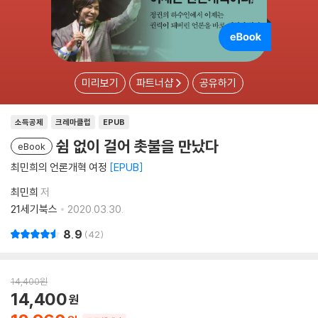
미리보기
파트너샵
공유하기
소득공제
크레마클럽
EPUB
쉼 없이 걸어 촛불을 만났다
eBook
최민희의 언론개혁 여정
EPUB
최민희
저
21세기북스
2020.03.30.
8.9
42
14,400
원
14,400