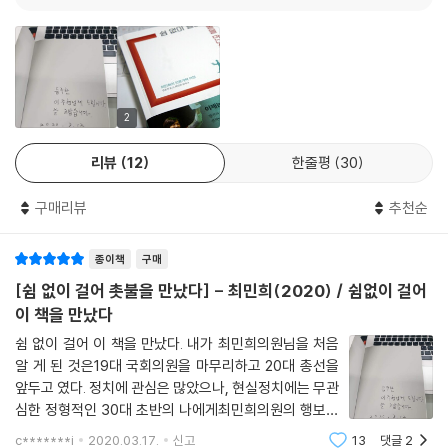
JTBC 〈뉴스룸〉에서 손석희 앵커가 제가 폭로한 것들을 다루지 않으려고
해도 다룰 수밖에 없었는지 하루는 멘트가 그래요. “또 최민희 의원이군
요” 하여간 제2부속실 몰래카메라 폭로로 박근혜 청와대 제2부속실이 폐
지됐으니 성과는 있었다고 봐야죠. 본회의장에서 대정부질문을 하면서 제
2
가 총리에게 물었어요. “왜 제2부속실에 몰카가 있느냐, 지금 대통령은 안
전한 거냐?” 그 장면을 보며 소름 돋았다는 분들이 계셨어요.
리뷰
12
한줄평
30
【2장 노무현을 만나 ‘어공’이 되고 정치의 길을 가다 : 234쪽】
구매리뷰
추천순
종이책
구매
[쉼 없이 걸어 촛불을 만났다] - 최민희(2020) / 쉼없이 걸어
언론 보도, 특히 수구·보수 언론의 편파 왜곡이라든가 이중 잣대, 정파적
이 책을 만났다
흔들기 같은 문제는 시민들도 어느 정도 알고 있었다고 생각합니다. 시민
들의 분노를 이것만으로 설명하기가 어려워 보여요. 앞서 잠깐 언급하셨는
쉼 없이 걸어 이 책을 만났다. 내가 최민희의원님을 처음
알 게 된 것은19대 국회의원을 마무리하고 20대 총선을
데 이른바 ‘조중동 대 한경오’라는 프레임이 깨진 것도 중요한 요인은 아닐
앞두고 였다. 정치에 관심은 많았으나, 현실정치에는 무관
까요? 과거에는 진보적인 매체가 수구·보수 언론과 다른 정보들을 제공하
심한 정형적인 30대 초반의 나에게최민희의원의 행보는
면서 각축이 벌어졌는데 조국 사태에서는 수구·보수, 개혁·진보 구분 없이
나를 일깨워주곤 했다. 그러던 그녀는 20대 국회의원선거
거의 모든 언론이 한목소리를 냈잖아요.
c*******i
2020.03.17.
신고
13
댓글
2