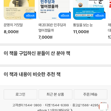
문명의 거짓말
왜 2030은 민주당과
통일을 보는 눈
제
멀어졌을까
대
8,000
11,000
원
원
7,000
1
원
이 책을 구입하신 분들이 산 분야 책
이 책과 내용이 비슷한 추천 책
로그인
최근 본 상품
주문/배송
고객센터 1544-3800
티켓 1544-6399
중고샵 1566-4295
eBook 1:1문의/채팅상담