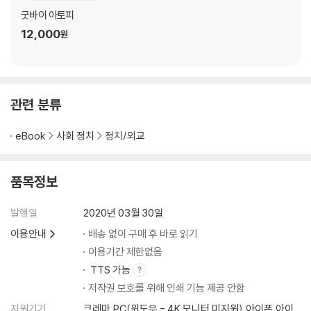
이 총체적으로 드러났다고 평한다. 디지털로 기반을 옮긴 구독 환경의 변
굿바이 아토피
화, 기자들의 취재 역량 약화, 언론이 권력(여기에서는 검찰)의 의제에 이
정치의 목적
12,000
원
끌려가는 형국 등이다. 수구 보수 언론들의 편파 왜곡, 이중 잣대, 정파적
남양주 똑순이 | 낙선 그리고 피선거권 박탈 | MBC 적폐 세력의 보복성 보
흔들기 문제를 넘어서서 진보적 매체마저 단독 경쟁에 뛰어들게 되면서 보
도 | 방송 토론에 나서다-‘팩트의 제왕’ | 아쉬운 언론정책
도의 소스를 재확인하는 절차를 거치지 않고 받아쓰게 되고 급기야 모든
언론이 권력이 만든 의제에 빠져버리면서 수준 낮은 저질의 기사를 쏟아내
3장 진화하는 촛불, ‘당신’을 만나다
관련 분류
며 한국 저널리즘의 실종을 고하게 된 것이다.
최민희는 엘리트 권위주의에 빠진 언론은 시대 변화의 흐름을 받아들이지
‘조국’과 검찰개혁
eBook
사회 정치
정치/외교
못하고 스스로의 개혁 또한 어렵다며, 언론개혁은 검찰개혁 못지않은 시대
‘조국’을 지킨다는 것 | 검찰 개혁과 ‘검란’ | 적폐 수사와 검찰개혁의 딜레
적 과제이기에 시민들이 나서서 검찰개혁 때보다 더 큰 촛불을 조직해달라
마 | 잔인한 ‘정의의 유전자’ | ‘공정’이란 무엇인가
고 주문한다.
품목정보
미디어 크라이시스
깨져버린 ‘조중동 vs 한경오’ 프레임 | 넘치는 ‘단독’, 몰려나온 ‘좀비 기사’ |
발행일
2020년 03월 30일
◎ 본문 중에서
받아쓰기, 익명, 따옴표-저널리즘의 실종 | 짓밟힌 인권, 스토킹 보도 | 뒤
이용안내
배송 없이 구매 후 바로 읽기
끝 작렬 조국 보도와 사라진 의제들 | 쿠오바디스, ‘한겨레’ | 촛불시민은 왜
이용기간 제한없음
2019년, ‘가을의 촛불’을 만났습니다. 누구의 지시도 없는 촛불, 사전 계획
진보 언론을 비판하나 | 레거시 미디어에 대한 사형선고 | ‘나꼼수’ 나비효
TTS 가능
이라고는 문화 공연뿐인 촛불에 필요한 것은 소통 플랫폼 역할의 1인 미디
과 | 레거시 미디어는 살아남을 수 있을까
저작권 보호를 위해 인쇄 기능 제공 안함
어밖에 없었습니다. … 그리고 반세기만에 ‘검찰개혁’을 추동해냈습니다.
지원기기
크레마,PC(윈도우 - 4K 모니터 미지원),아이폰,아이
검찰개혁 다음은 언론개혁입니다. 촛불시민과 함께 언론개혁을 이뤄나갈
‘촛불’의 진화