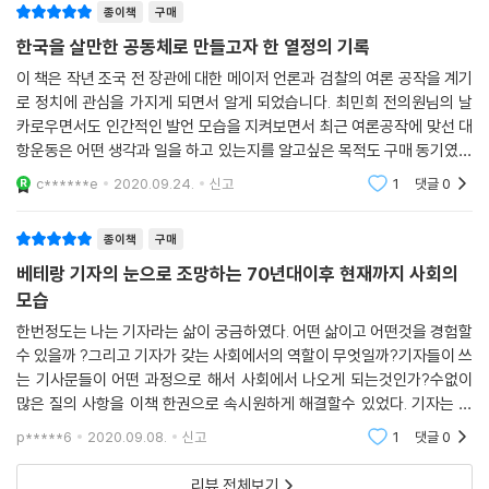
종이책
구매
한국을 살만한 공동체로 만들고자 한 열정의 기록
이 책은 작년 조국 전 장관에 대한 메이저 언론과 검찰의 여론 공작을 계기
로 정치에 관심을 가지게 되면서 알게 되었습니다. 최민희 전의원님의 날
카로우면서도 인간적인 발언 모습을 지켜보면서 최근 여론공작에 맞선 대
항운동은 어떤 생각과 일을 하고 있는지를 알고싶은 목적도 구매 동기였습
니다. 하지만 읽어보니 이 책은 단지 최근의 일이 아니라 한국의 민주 운동
c******e
2020.09.24.
신고
1
댓글
0
의 역사에 대한
종이책
구매
베테랑 기자의 눈으로 조망하는 70년대이후 현재까지 사회의
모습
한번정도는 나는 기자라는 삶이 궁금하였다. 어떤 삶이고 어떤것을 경험할
수 있을까 ?그리고 기자가 갖는 사회에서의 역할이 무엇일까?기자들이 쓰
는 기사문들이 어떤 과정으로 해서 사회에서 나오게 되는것인가?수없이
많은 질의 사항을 이책 한권으로 속시원하게 해결할수 있었다. 기자는 수
많은 시민들의 눈과 귀가 되어 주어야 한다. 그런데 사실 적지 않은 숫자의
p*****6
2020.09.08.
신고
1
댓글
0
친일 언론들은 오
리뷰 전체보기