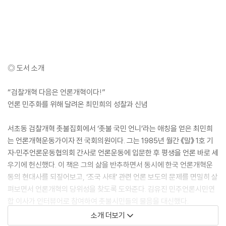
◎ 도서 소개
“검찰개혁 다음은 언론개혁이다!”
언론 민주화를 위해 달려온 최민희의 성찰과 신념
서초동 검찰개혁 촛불집회에서 ‘촛불 국민 언니’라는 애칭을 얻은 최민희
는 언론개혁운동가이자 전 국회의원이다. 그는 1985년 월간 《말》 1호 기
자·민주언론운동협의회 간사로 언론운동에 입문한 후 평생을 언론 바로 세
우기에 헌신했다. 이 책은 그의 삶을 반추하면서 동시에 한국 언론개혁운
동의 현대사를 되짚어보고, ‘조국 사태’ 관련 언론 보도의 문제를 면밀히 살
펴보면서 언론개혁의 당위성을 찾도록 도와준다. 김유진 민주언론시민연
합 이사가 인터뷰어로 참여하여 촛불시민들의 물음을 대신했다.
소개 더보기