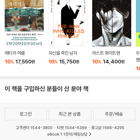
존스는 기대와 상실과 인종적 불평등에 대해, 그리고 최선이라고 생각했던
계획이 어그러졌을 때 사랑이라는 감정이 어떻게 발전되는지에 대해 뛰어
작가는 원래 소설 전체를 셀레스철의 시점에서만 서술되는 방식으로 구상
난 솜씨로 그려낸다.
했으나, 집필 과정에서 원고를 읽어본 지인들 대부분이 셀레스철을 이기적
- [에스콰이어]
이라고 평하며 로이의 고통과 불행에만 공감을 표해 굉장히 좌절감을 느꼈
다고 한다. 그 때문에 두 사람의 시점으로 번갈아 서술되는 이야기로 방향
을 변경했는데, 이에 영감을 준 것이 타야리 존스가 가장 존경하는 작가라
타야리 존스의 신작이 나오는 것은 언제나 중대한 사건이다.
고 밝힌 토니 모리슨의 『솔로몬의 노래』다. 존스는 대학 시절 이 책을 처음
에티의 여름
자신을 죽인 남자
라스트 화이트맨
우
- [일렉트릭 리터러처]
읽고 자신이 평생 듣고 배워온 인종 간 권력 불균형의 작동 방식이 성별 간
했
10
17,550
10
15,750
10
14,400
%
%
%
원
원
원
에도 그대로 적용된다는 사실을 깨달았다. 또한 모리슨의 소설 대부분과는
1
달리 남성 주인공을 중심으로 전개되는 『솔로몬의 노래』를 통해, 존스는
남성의 이야기 속에서 오히려 여성이 처한 불합리한 현실을 효과적으로 드
이 책을 구입하신 분들이 산 분야 책
러낼 수도 있다는 것을 깨달았다. 그리고 자신의 욕망에 솔직한 ‘이기적인
여성’이자, 끝까지 독립적인 삶을 지키려 애쓰는 셀레스철이라는 인물을
통해 그 목표를 훌륭하게 성취해냈다.
로그인
최근 본 상품
주문/배송
『미국식 결혼』은 분명 정치적인 소설이다. 하지만 그 정치성은 오랜 세월
간과되어온 가정과 가족이라는 사적인 영역의 권력 투쟁에서 발원하며, 오
고객센터 1544-3800
티켓 1544-6399
중고샵 1566-4295
히려 그로 인해 이 작품은 더욱 전복적이고 시의적으로 다가온다. 셀레스
eBook 1:1문의/채팅상담