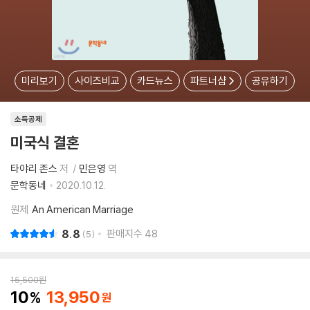
미리보기
사이즈비교
카드뉴스
파트너샵
공유하기
소득공제
미국식 결혼
타야리 존스
저
민은영
역
문학동네
2020.10.12.
원제
An American Marriage
8.8
판매지수
48
5
15,500
원
10
13,950