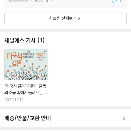
락에서, ‘미국식 결혼(An American Marriage)’이라는 소설의 제목은 일
s********5
2021.04.12.
0
평등의 파장을 탐구함과 동시에 만족스러운 로맨스를 제공한다.
단 두 가지 의미에서 전복적이다. 첫째로는 흑인 부부의 이야기에 미국의
- [퍼블리셔스 위클리]
대표성을 부여했다는 점에서, 둘째로는 인종차별에 의해 깨어진 결혼을 미
한줄평 전체보기
국적 전형으로 내세웠다는 점에서 그렇다. 사실 처음에는 작가 자신조차도
『미국식 결혼』 속에 생생하게 형상화된 등장인물들은 사적인 관계의 드라
이 소설에 ‘미국식’이라는 제목을 붙이는 게 어색하게 느껴졌다고 한다. 평
마에 의해 움직이지만, 이것은 또한 명백하게 동시대 미국에서 흑인으로
생 미국 국민으로 살아왔음에도 ‘아프리카계’와 같은 수식어 없이 흑인과
채널예스 기사
1
살아가는 일에 대한 소설이다. 본질적으로는 사랑 이야기이지만, 인종적
미국인을 등가에 놓는 것이 익숙하지 않았기 때문이다.
불평등으로 인해 비틀려버린 사랑 이야기다. 절묘하면서도 훌륭하게 세공
된 활력 넘치는 작품.
“여자에게 항상 선택권이 있는 건 아니다. 유의미한 방식으로는 선택권이
없을 때가 많다. (…) 로이를, 내 남편을 거부할 수 있을까? 그의 아버지와
- [커커스 리뷰]
아버지의 아버지보다 더 오래된 전투에서 집으로 돌아온 그를? 대답은 ‘그
럴 수 없다’이다.” _본문 338쪽
존스는 정교한 솜씨로 결혼과 가족과 후회와 그 밖의 감정을 탐구하는 애
[미국식 결혼] 혼란과 갈등
달픈 이야기를 만들어냈다. 나아가 훌륭하게 묘사된 등장인물들, 그리고
하지만 이 소설이 가장 전복적인 지점은 흑인의 문제를 공적인 영역, 그리
의 소음 속에서 들려오는 이
그들의 마음과 정신이 겪는 복잡한 갈등이 더욱 깊은 여운을 불러일으킨
해와 관용의 속삭임들
고 ‘남성적인’ 영역에서 다루지 않는다는 것이다. 비슷한 주제를 가진 다수
2020.10.12.
다.
의 작품들과 달리 『미국식 결혼』은 로이의 무고함을 밝히기 위한 법정 다
- [북리스트]
툼이나 감옥에서의 폭력적이고 고통스러운 생활을 묘사하는 대신, 사랑과
배송/반품/교환 안내
결혼과 가족의 의미를 곱씹는다. 이 사실이 중요한 이유는 그러한 초점의
가슴이 미어진다. 『미국식 결혼』은 우리가 서로에게 어떤 빚을 지고 있는
변화로 인해 공권력에 의한 피해자는 로이뿐만이 아니라 셀레스철이기도