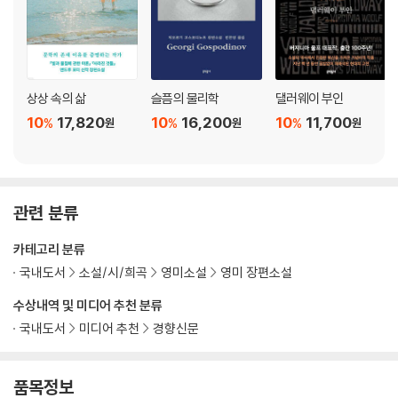
상상 속의 삶
슬픔의 물리학
댈러웨이 부인
10
17,820
10
16,200
10
11,700
%
%
%
원
원
원
관련 분류
카테고리 분류
국내도서
소설/시/희곡
영미소설
영미 장편소설
수상내역 및 미디어 추천 분류
국내도서
미디어 추천
경향신문
품목정보