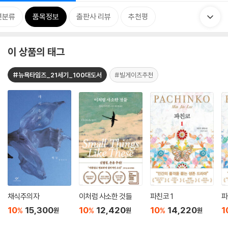
련분류
품목정보
출판사 리뷰
추천평
이 상품의 태그
#뉴욕타임즈_21세기_100대도서
#빌게이츠추천
채식주의자
이처럼 사소한 것들
파친코 1
파
10
15,300
10
12,420
10
14,220
1
%
%
%
원
원
원