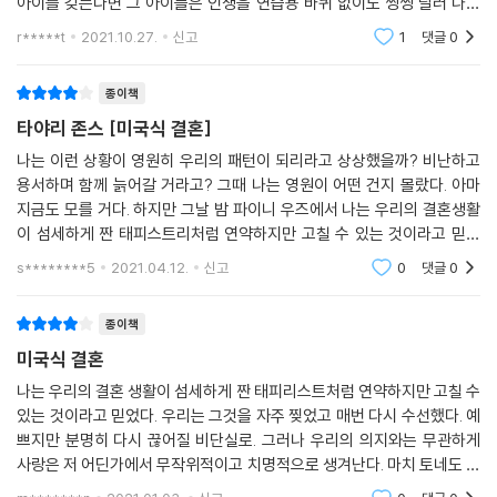
아이를 갖는다면 그 아이들은 인생을 연습용 바퀴 없이도 씽씽 달러 나갈
이다. 밤새 로이의 곁에 있었던 셀레스철은 그가 범인일 리 없다는 것을 알
타야리 존스는 위대한 이야기꾼이다. 『미국식 결혼』은 연민어린 관찰과 명
수있을 테지만, 나로서는 인정할 건 인정하고 싶다. ....하지만 고향은 착륙
r*****t
2021.10.27.
신고
1
댓글
0
지만, 보수적인 시골 마을의 검사와 판사는 그녀의 말에 전혀 귀를 기울이
민한 통찰력과 아름다운 글과 다층적인 인물들을 통해 첫 페이지부터 마지
하는 곳이 아
지 않는다. 결국 로이는 십이 년 형을 선고받고 교도소에 수감된다. 셀레스
막 페이지까지 독자를 붙들어놓는다. 존스는 사랑과 상실에 대해 이해하고
철은 변호사를 통해 항소하려고 노력하는 한편, 깊은 절망에 빠진 남편을
종이책
있으며 우리를 한 곳에서 다른 곳으로 나아가게 하는 힘들에 대해 열정적
위로하고 보듬기 위해 애쓴다. 하지만 그녀 개인의 삶은 놓아버리고 ‘무고
이고 정확하게 묘사한다.
타야리 존스 [미국식 결혼]
하게 감옥에 간 남편을 물심양면으로 뒷바라지하는 착한 아내’의 역할에
- 에이미 블룸 (작가)
나는 이런 상황이 영원히 우리의 패턴이 되리라고 상상했을까? 비난하고
충실하기를 기대하는 남편과 가족들에게 둘러싸인 셀레스철은 갈수록 답
용서하며 함께 늙어갈 거라고? 그때 나는 영원이 어떤 건지 몰랐다. 아마
답함을 느낀다. 그녀는 누구보다 로이의 자유를 원한다.
지금도 모를 거다. 하지만 그날 밤 파이니 우즈에서 나는 우리의 결혼생활
타야리 존스의 소설은 시의적이고 사려 깊으며 아름답다. 이 책을 읽는 동
이 섬세하게 짠 태피스트리처럼 연약하지만 고칠 수 있는 것이라고 믿었
안 나는 불같이 화가 났다가, 웃음을 터트렸다가, 목이 메었다가 다시 환호
그러나 동시에 자신의 삶을, 예술가로서의 인생을 살아갈 자유를 포기할
다. 우리는 그것을 자주 찢었고 매번 다시 수선했다. 예쁘지만 분명히 다시
했다. 보석 같은 작품.
s********5
2021.04.12.
신고
0
댓글
0
생각도 없다. 그렇게 모두에게 고통스러운 몇 년이 흐르는 사이, 셀레스철
끊어질 비단실로.
- 재클린 우드슨 (작가)
의 작품은 점차 예술계에서 인정받기 시작하고, 평생 자신의 곁을 지켜준
종이책
단짝 친구 안드레와의 관계도 점차 다른 양상을 띠기 시작한다. 그리고 마
미국식 결혼
침내 셀레스철은 로이에게 편지를 보낸다. “로이 넌 내 가족이고 앞으로도
강렬하다. 존스는 서로 다른 입장에서 공감을 이끌어내는 소설 속 인물들
그럴 거야. 하지만 네 아내로는 살 수 없어.”
을 부드러운 인내심을 발휘해 어르듯이 그려낸다. 그녀는 절대로 그들의
나는 우리의 결혼 생활이 섬세하게 짠 태피리스트처럼 연약하지만 고칠 수
결점을, 자기 정당화로 기울어지는 지극히 인간적인 마음을 외면하지 않는
있는 것이라고 믿었다. 우리는 그것을 자주 찢었고 매번 다시 수선했다. 예
로이는 편지를 받고 분노와 배신감에 휩싸인다. 그는 셀레스철에게 “난 내
쁘지만 분명히 다시 끊어질 비단실로. 그러나 우리의 의지와는 무관하게
다. 하지만 동시에 상대에게 친절하고 공정하고자 하는 의지, 마음속의 상
사랑은 저 어딘가에서 무작위적이고 치명적으로 생겨난다. 마치 토네도 처
삶에서 아내가 아닌 너는 원하지 않아”라고 말하며 그녀와 연락을 끊어버
반된 욕망에도 불구하고 바르게 행동하려는 의지 또한 포착한다.
럼. 결혼생활은 개성 있는 자신만의 모든 것을 간직한 남자와 여자가
린다. 그렇게 두 사람이 소원해진 사이 셀레스철이 고용한 변호사가 마침