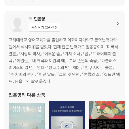
편소설 『애틀랜타를 떠나며Leaving Atlanta』를 발표했다. 1979년
에서 1981년 사이에 실제로 발생했던 애틀랜타 아동 연쇄 살인 사건
을 바탕으로 한 이 소설은 2003년 허스턴/라이트 레거
역
민은영
관심작가 알림신청
고려대학교 영어교육과를 졸업하고 이화여자대학교 통역번역대학
원에서 석사학위를 받았다. 현재 전문 번역가로 활동중이며 『미국식
결혼』 『사랑의 역사』 『어두운 숲』 『거지 소녀』 『곰』 『프라이데이 블
랙』 『아일린』 『내 휴식과 이완의 해』 『그녀 손안의 죽음』 『마블러스
웨이즈의 일 년』 『안데르센 교수의 밤』 『에논』 『친구 사이』 『불륜』
『존 치버의 편지』 『어떤 날들』 『그의 옛 연인』 『여름의 끝』 『칠드런 액
트』 등을 우리말로 옮겼다.
민은영
의 다른 상품