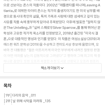
으로 선보이는 존스의 작품이다. 2002년 『애틀랜타를 떠나며Leaving A
tlanta』로 데뷔한 타야리 존스는 작가의 출생지이기도 한 미국 남부를 배
경으로 동시대 흑인의 삶을, 특히 가족과 사랑에 대한 섬세하고 깊이 있는
사유를 작품 속에 풍부하게 담아내 주목받았다. 이후에 발표한 『말하지 않
은The Untelling』과 『실버 스패로우Silver Sparrow』를 통해 뛰어난 문
학성과 고유한 작가적 목소리를 인정받았고, 2018년 출간된 『미국식 결
혼』으로 대중적인 명성과 인기를 얻었다. 이 작품은 여성소설상(2019)과
애스펀 워즈 문학상(2019)을 수상하고 전미도서상 후보에 올랐으며, 오
바마 전 대통령은 “젊은 아프리카계 미국인 부부에게 내려진 잘못된 판결
이 어떤 여파를 낳는지 감동적으로 그려냈다”고 평하며 그해 최고의 책 중
하나로 꼽았다. 또한 오프라 북클럽 추천 도서로 선정되고 오프라 윈프리
가 이 작품을 영화화할 계획이라고 밝히면서 큰 주목을 받았다.
책소개 더보기
“타야리 존스의 수많은 재능 중 하나는 그녀의 언어로 우리의 영혼을 어루
만져준다는 것이다.”
목차
_오프라 윈프리
│1부│다리의 음악 _011
『미국식 결혼』은 인종차별적인 편견에 근거한 부당한 판결이 한 흑인 신혼
│2부│날 위해 식탁을 차려줘 _135