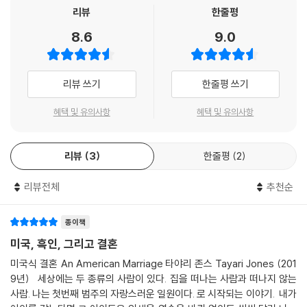
예쁘지만 분명히 다시 끊어질 비단실로.” _본문 55쪽
리뷰
한줄평
한 소설처럼 느껴진다.
8.6
9.0
이야기의 문을 여는 것은 로이, 모든 흑인들의 악몽을 현실로 경험해야 했
- 에드위지 당티카 (소설가)
던 남자다. 훗날 셀레스철과의 일 년 남짓한 결혼생활을 돌아보며, 그는 확
신에 차서 말한다. “우리의 결혼생활은 좋았다. 이건 그저 추억에 젖어서
타야리 존스는 평범한 삶의 중심에 있는 놀랍고도 충격적인 진실을 꿰뚫어
리뷰 쓰기
한줄평 쓰기
하는 말이 아니다.” 물론 모든 부부가 그렇듯 그들의 관계가 완벽했던 것은
볼 수 있는 통찰력과 그러한 진실을 과감히 풀어놓을 힘, 그리고 이 모든 것
아니다. 로이는 바람둥이 기질을 완전히 버리지 못했고, 처음부터 결혼과
을 강렬하면서도 명료한 언어로 표현할 수 있는 재능을 지녔다. 첫 작품부
혜택 및 유의사항
혜택 및 유의사항
는 거리가 먼 것처럼 보였던 독립적이고 자주적인 셀레스철과 크고 작은
터 늘 그래왔지만, 『미국식 결혼』에서 그 통찰력과 힘과 진실을 이야기하
다툼이 끊이지 않았다. 그러나 분명히 그들은 열정적으로, 그리고 진심으
는 목소리는 새로운 차원의 예술성과 강렬함에 도달했다.
로 서로를 사랑했다. 영업사원이었던 로이는 타고난 사업가적 능력을 발휘
리뷰
3
한줄평
2
- 마이클 셰이본 (소설가)
해 직장에서 좋은 실적을 내고 있었고, 셀레스철은 인형을 주요 소재로 작
품 활동을 하는 예술가로서 한창 커리어를 쌓아가는 중이었다. 대학교육을
리뷰전체
추천순
『미국식 결혼』은 불평등과 배신에 대한 어려운 질문을 던지고, 마음 아프
받은 중산층 흑인 부부로서, 그들의 앞날이 창창했다는 사실은 누구도 부
고 진실하며 긴장감 넘치는 사랑 이야기를 통해 그 질문에 대답한다. 이 작
정할 수 없을 것이다. 그러나 로이의 고향에서 함께 보낸 하룻밤 사이에 그
종이책
품 속에서는 모두에게 잘못이 있고 또한 상처가 있다. 타야리 존스는 비극
모든 가능성과 희망은 흔적도 없이 증발해버린다.
미국, 흑인, 그리고 결혼
적인 상황에 갇힌 채 책임과 욕망 사이에서 분투하는 이들에 대한, 중대하
면서도 다층적인 소설을 써냈다.
미국식 결혼 An American Marriage 타야리 존스 Tayari Jones (201
운명의 그날, 두 사람이 묵은 허름한 호텔에서 로이는 강간범으로 몰려 한
9년) 세상에는 두 종류의 사람이 있다. 집을 떠나는 사람과 떠나지 않는
- 톰 페로타 (소설가)
밤중에 들이닥친 경찰에 의해 체포된다. 로이가 잠시 호텔 복도에 나왔다
사람. 나는 첫번째 범주의 자랑스러운 일원이다. 로 시작되는 이야기. 내가
가 마주쳤던 여자가 자신을 성폭행한 범인이 틀림없이 로이라고 지목한 것