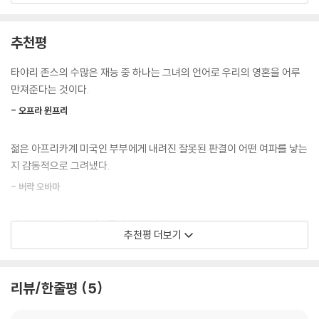
이야기가 이 시대를 대변하는 보편적인 서사가 되었다는 사실은 그 자체로
작품의 핵심을 요약하고 있는 듯하다.
추천평
개인의 삶이 언뜻 미미하고 사소해 보일지라도, 바로 그곳에 거대한 질문
타야리 존스의 수많은 재능 중 하나는 그녀의 언어로 우리의 영혼을 어루
에 대한 답이 숨겨져 있다는 간과하기 쉬운 진실을 작가는 가장 소설적인,
만져준다는 것이다.
지극히 문학적인 방식으로 보여준다. 여전히 혼란하고 여전히 답해야 할
- 오프라 윈프리
질문으로 가득한 이 시대에, 소설 속 인물들은 사회적 폭력과 억압적인 규
율 속에서 번민하고 갈등하면서도 타인을 향한 이해의 끈을 놓지 않음으로
젊은 아프리카계 미국인 부부에게 내려진 잘못된 판결이 어떤 여파를 낳는
써 끝내 화해에 이른다. 그 모습을 지켜보고 있노라면, 어느새 인간에 대한
지 감동적으로 그려냈다.
믿음과 희망으로 마음이 기울어진다. 무엇보다 이 책을 통해 얻을 수 있는
가장 큰 위안은 순식간에 지나가버리는 작은 목소리에 귀기울이고, 거기서
- 버락 오바마
세상의 거대한 흐름을 들을 수 있는 작가가 우리 곁에 있다는 사실일지도
모른다.
대단히 감동적이고 사유를 촉발하는 작품.
추천평 더보기
- 빌 게이츠
지극히 보편적이고, 지극히 사적인 이 시대의 사랑 이야기
타야리 존스의 『미국식 결혼』은 놀라운 사랑의 대서사시이며, 숨막히는 반
리뷰/한줄평
5
“나는 우리의 결혼생활이 섬세하게 짠 태피스트리처럼 연약하지만 고칠
전과 더불어 실현되거나 좌절된 꿈으로 가득하다. 능숙하게 세공해 아름답
수 있는 것이라고 믿었다. 우리는 그것을 자주 찢었고 매번 다시 수선했다.
게 써내려간 이 작품은 정교하고 시의적절하며 강렬한, 긴급하고도 불가결