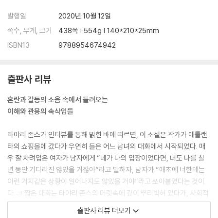
발행일
2020년 10월 12일
쪽수, 무게, 크기
438쪽 | 554g | 140*210*25mm
ISBN13
9788954674942
출판사 리뷰
혼란과 갈등의 소음 속에서 들려오는
이해와 관용의 속삭임들
타야리 존스가 인터뷰를 통해 밝힌 바에 따르면, 이 소설은 작가가 애틀랜
타의 쇼핑몰에 갔다가 우연히 들은 어느 남녀의 대화에서 시작되었다. 매
우 잘 차려입은 여자가 남자에게 “네가 나의 입장이었다면, 너도 나를 칠
년 동안 기다리진 않았을 거잖아”라고 말하자, 남자가 “애초에 너한테는
이런 거지같은 상황이 일어나지도 않았을 거야”라고 쏘아붙였다는 것이
다. 그 짧은 대화는 타야리 존스의 머릿속에 깊이 뿌리박혀 있다가, 사회적
병폐와 우연의 비극적인 결합으로 인해 각자의 지옥에 떨어져버린 젊은 부
출판사 리뷰 더보기
부의 장대한 사랑 이야기가 되었다. 그리고 가장 사적인 대화에서 발아한