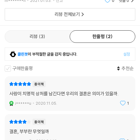
m*******n
2021.01.03.
신고
0
댓글
0
- [워싱턴 포스트]
내 항소심에서 로이의 무죄 선고를 받아내는 데 성공하고, 로이는 오 년 만
에 자유를 되찾는다. 그 소식을 들은 셀레스철은 진심으로 기뻐하지만, 한
리뷰 전체보기
타야리 존스는 놀라운 이야기꾼이다. 존스의 전작을 읽어본 사람이라면 그
편으로 로이가 감옥에 있는 사이 그녀의 인생에서 변해버린 많은 것들이
녀의 강렬한 작가적 목소리를, 모든 문장과 문단과 챕터를 얼마나 공들여
감당하기 어려운 짐이 되어 그녀를 짓누른다. 이제 기다림의 시간은 끝났
구성하는지를 알고 있을 것이다. 그녀는 최고의 집중력을 발휘해 그 모든
다. 그와 동시에 유예의 시간도 끝났다. 이제 로이와 셀레스철은 세월의 흔
리뷰
3
한줄평
2
것을 빚어낸다. 이 매혹적인 소설은 많은 것을 다루고 있지만, 그 중심에는
적이 선명한 서로의 낯선 얼굴을, 완전히 뒤바뀐 새로운 현실을 직면해야
사랑 이야기가 있다. 아주 특유하게 미국적인 사랑 이야기.
만 한다. 한때는 같은 길을 걸어가는 삶을 꿈꾸었으나, 이제는 서로 너무나
클린봇
이 부적절한 글을 감지 중입니다.
설정
- [플라우셰어스]
다른 곳에 도달해버린 두 사람은 과연 서로에게 돌아가는 길을 찾을 수 있
을까? 아니, 혹은 서로에게 돌아가는 것이 정말로 그들이 행복해지는 길일
구매한줄평
추천순
미국 최고의 작가 중 하나인 타야리 존스가 또다른 걸작을 내놓았다. 『미국
까?
식 결혼』은 사랑과 부정의와 불평등과 용기에 대한 놀랍도록 강렬한 이야
종이책
기이며, 비전과 품위가 넘치는 이 소설은 당신의 의식 속에 깊이 파고들 것
억압과 차별의 역사를 바라보는 전복적인 시선
사랑이 치명적 상처를 남긴다면 우리의 결혼은 의미가 있을까.
이다.
i******u
2020.11.05.
1
『미국식 결혼』의 배경에는 분명히 미국에서 벌어지고 있는 인종차별적 법
- [나일론]
집행에 대한 문제의식이 자리하고 있다. 작가는 1970년대부터 시작되었
던 ‘대량 투옥(mass incarceration)’ 정책이 흑인을 의도적으로 겨냥하
존스는 무너져가는 결혼에 대한 통렬한 이야기를 통해 잘못된 판결이 일으
종이책
면서, 수십 년 동안 수많은 흑인 남성들이 공권력의 피해자가 되어왔다는
킨 처참한 여파를 적나라하게 드러낸다. 대가의 솜씨다. 그녀는 삼각관계
결혼, 부부란 무엇일까
사실을 로이라는 인물을 통해 구체적이고 현실적으로 드러낸다. 이러한 맥
를 통해, 끓어오르는 계급 간의 갈등과 현대 남부에서 벌어지는 인종적 불