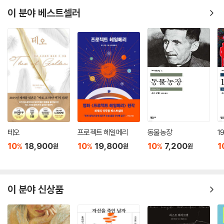
지에 대해, 우리의 방관으로 인해 계속되는 불평등에 대해 심오한 질문들
하다는 사실이 강조되기 때문이다. 작가는 무고하게 감옥에 갇힌 남편을
이 분야 베스트셀러
을 던진다.
위해 싸우고 그를 보듬어야 하는 아내로서만이 아니라, 자신의 삶을 되찾
고 싶어하는 독립적인 한 인간으로서 셀레스철을 작품의 중심에 단단히 세
- [핑턴 포스트]
워둔다. 욕망과 의무, 자유와 책임, 사랑과 가족 사이에서 셀레스철은 로이
와 마찬가지로 지난하고 괴로운 싸움을 계속해나간다. 다시 말해, 소설의
이 잊을 수 없는 소설에서 타야리 존스는 자존심과 배신, 타인을 용서할 수
중심 사건은 억울하게 감옥에 갇힌 흑인 남자의 수난이지만, 작가의 시선
있는 우리의 능력에 대한 난제들과 용감하게 씨름한다.
은 그 차별적인 상황 속에서 이중적으로 억압받고 희생을 강요당하는 흑인
- [리얼 심플]
여성에게 맞춰져 있다.
존스는 기대와 상실과 인종적 불평등에 대해, 그리고 최선이라고 생각했던
타야리 존스는 이 작품이 기본적으로 현대판 『오디세이아』라고 이야기한
계획이 어그러졌을 때 사랑이라는 감정이 어떻게 발전되는지에 대해 뛰어
다. 불가항력적인 이유로 집과 아내를 떠난 남자가 고난과 역경을 헤치고
테오
프로젝트 헤일메리
동물농장
1
난 솜씨로 그려낸다.
귀향하는 이야기라는 의미다. 그러나 『미국식 결혼』이 주목하는 것은 그동
10
18,900
10
19,800
10
7,200
1
%
%
%
원
원
원
안 이 이야기에서 잊혀왔던 오디세우스의 아내 페넬로페다. 『오디세이아』
- [에스콰이어]
에서 페넬로페는 남편이 없는 사이 그녀를 차지하기 위해 구애하는 남자들
을 멀리하고, 무려 이십 년 동안 ‘정절’을 지킨 훌륭한 여인으로 평가받는
강렬하고 시의적절한 사랑 이야기. 인종과 계급에 대한 용감한 질문들로
다. 그러나 『미국식 결혼』에서 작가가 던지는 질문은 이것이다. 그 오랜 세
이 분야 신상품
가득하다.
월 아내에게 자신의 삶을 포기하도록 강요하는 것은 과연 정당한 일인가?
- [피플]
남성의 이야기 속에서 여성의 목소리를 듣는 일