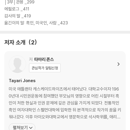
부부의 삶에 미친 여파를 중심으로 세 남녀의 사랑과 갈등을 아름답고 힘
│3부│관용 _299
있는 언어로 흥미진진하게 그려낸 소설이다. 이야기는 남편인 로이와 아내
에필로그 _411
인 셀레스철, 그리고 후반부에는 두 사람의 친구이자 그들의 애정 관계에
감사의 말 _419
새로운 당사자로 등장하는 안드레의 일인칭시점으로 번갈아가며 진행된
옮긴이의 말: 흑인, 미국인, 사람 _423
다. 저지르지 않은 죄를 뒤집어쓰고 감옥에 갇힌 로이와, 아내로서 그를 돌
보면서 동시에 예술가로서의 커리어를 지켜야 하는 셀레스철은 내내 고통
저자 소개
2
스럽고 극단적인 상황 속에서 분투한다. 그러나 갑작스럽게 찾아온 이러한
참혹한 사태가 흑인 사회에서는 여전히 드문 일이 아님을 강조하듯, 그들
의 목소리는 진솔하면서도 사뭇 담담하다.
저
타야리 존스
관심작가 알림신청
작가는 이 척박한 환경 속에서 젊은 부부의 사랑과 서로를 향한 마음이 어
떻게 변화하는지를 감정의 과잉이나 낭비 없이, 그러나 묵직한 공명을 일
Tayari Jones
으키는 신중하고 사려 깊은 언어로 써내려간다. 특히 로이가 감옥에 갇힌
미국 애틀랜타 캐스케이드하이츠에서 태어났다. 대학교수이자 196
뒤 셀레스철과 몇 년에 걸쳐 주고받는 60여 쪽 분량의 편지글은 이 소설의
0년대 시민권운동에 참여했던 부모님의 영향으로 어린 시절부터 흑
백미라고 할 수 있다. 두 사람은 각자의 진심을 제대로 표현할 수 없어서,
인이 처한 현실과 인권 문제에 깊은 관심을 가지게 되었다. 전통적인
때로는 진심을 숨겨야만 하기에 미묘한 단어와 행간 속을 맴돌며 술래잡기
흑인 여자대학인 스펠먼대학에 입학한 뒤 본격적으로 작가의 꿈을 키
하듯 서로의 마음을 탐색한다. 세필로 그린 듯 정교하게 표현된 인물들의
워나갔다. 이후 아이오와대학교에서 영문학으로 석사학위를, 애리조
심리 덕분에, 독자는 말과 글을 통해 드러나는 것들뿐 아니라 침묵 속에 깃
나주립대학교에서 문예창작 석사학위를 받았다. 2002년 첫번째 장
든 뉘앙스와 분위기까지 고스란히 느낄 수 있다.
펼쳐보기