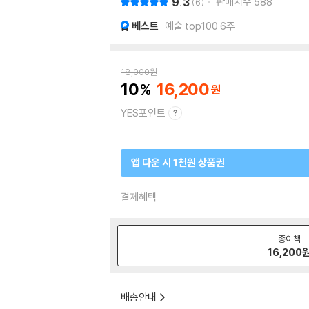
9.3
판매지수
588
6
베스트
예술 top100 6주
18,000
원
10
16,200
YES포인트
앱 다운 시 1천원 상품권
결제혜택
종이책
16,200
배송안내