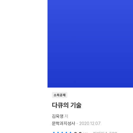
소득공제
다큐의 기술
김옥영
저
문학과지성사
2020.12.07.