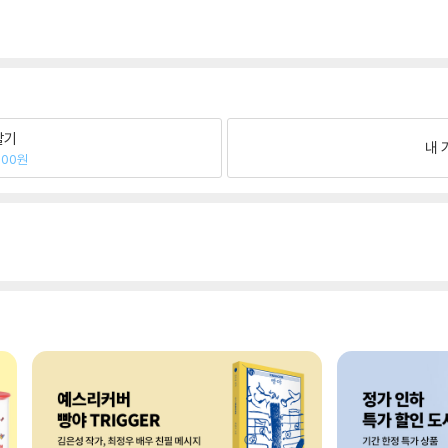
팔기
내 
700원