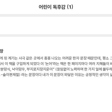
어린이 독후감 (1)
문장
게 된 계기는 사극 같은 곳에서 종종 나오는 어려운 한자 문장 때문인데, 평소
에서 이 책을 구입하게 되었다.이 ‘논어’라는 책은 한 페이지마다 여러 지혜들이
발분망식, 낙이망우, 부지로지장지운이” (끊임없이 노력하며 한 가지 일에 몰두하
다.-술이편제철) 라는 문장이다.내가 이 문장이 와닿은 이유는 긍정적인 생각이 
미없고, 어렵게만 느껴지기 시작했다. (아마 분수를 배울 당시에 분수를 어려
하지 않고, 집에서도 열심히 공부하지 않았다. 그로 인해, 나는 ‘수포자’와 ‘그래
단원 수학을 배울 때 아빠께서 아직 포기하지 말고, 같이 좀 더 수학을 해보자고
으로 그어진 틀림 표시가 한 가득이었던 내 시험지가 더 싫었던 나는, 다시 한번
의가 전부였고, 4~5학년 때 배우는 수학 기초 지식이 많이 부족해 2단원 수학 
게 실력이 아주 조금씩 쌓이고, 쌓이다 보니, 수학을 하는 것이 예전만큼 힘들진