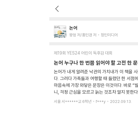
논어
왕멍 저/홍민경 저
정민미디어
제19회 YES24 어린이 독후감 대회
논어 누구나 한 번쯤 읽어야 할 고전 한 
논어가 내게 알려준 낙관의 가치내가 이 책을 사
다. 그러다 가족들과 여행할 때 들렸던 한 서점
마음속에 가장 와닿은 문장은 이것이다. 바로 “
니, 걱정 근심을 모르고 늙는 것조차 알지 못한
초등학교 3학년, 분수를 배울 때부터 수학은 재
서울 서******교 6학년
f***y
2022.09.13.
다.) 그 이후로 나는 학교에서 수학 시간에 집중
왔다 갔다 하며 지냈는데, 6학년이 되고 내가 2
하지 않았던 내 모습과 그 때문에 빨갛게 대각선
학원이 아닌, 집에서 듣는 20분짜리 인터넷 강
잘 해보고 싶어 포기하지 않고 전진해나갔다.그렇