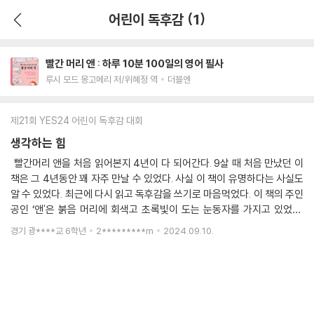
어린이 독후감 (1)
빨간 머리 앤 : 하루 10분 100일의 영어 필사
루시 모드 몽고메리 저/위혜정 역
더블엔
제21회 YES24 어린이 독후감 대회
생각하는 힘
빨간머리 앤을 처음 읽어본지 4년이 다 되어간다. 9살 때 처음 만났던 이
책은 그 4년동안 꽤 자주 만날 수 있었다. 사실 이 책이 유명하다는 사실도
알 수 있었다. 최근에 다시 읽고 독후감을 쓰기로 마음먹었다. 이 책의 주인
공인 ‘앤'은 붉음 머리에 회색고 초록빛이 도는 눈동자를 가지고 있었다.
‘앤'은 고아원 원장의 실수로 매슈와 마닐라남매의 집으로 오게 되었다. 마
경기 광****교 6학년
2*********m
2024.09.10.
닐라는 남자아이을 기다렸기에 ‘앤'을 돌려보내길 원한다. ‘앤'은 그 말을
듣고 매우 슬퍼한다. 매슈와 마닐라는 진지한 상의 끝에 ‘앤'을 집에서 돌보
기로 한다. 이 소식을 들은 '앤'은 기뻐했고 마닐라는 ‘앤'에게 기본적인 예
절부터 가르쳐 주었다.(예를 들어서 자기 전에 기도하는 것, 아침에 일어나
면 이불을 개서 정리하고 깨끗한 옷을 입고 아침을 먹으러 내려오는