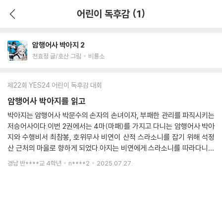
어린이 독후감 (1)
암행어사 박아지 2
천효정 글/호산 그림
비룡소
제22회 YES24 어린이 독후감 대회
암행어사 박아지를 읽고
박아지는 암행어사 박문수의 손자의 손녀이자, 부패한 관리를 파직시키는
저승어사이다.이번 2권에서는 4마(마패)를 가지고 다니는 암행어사 박아
지와 수행비서 최참봉, 호위무사 비연이 산적 스라소니를 잡기 위해 석정
산 근처의 마을로 향하게 되었다.아지는 비연에게 스라소니를 따라다니라
고 명령을 내리게 되었고, 어떤 이유로 지방 원님에게 암행어사라는 것을
경남 반****교 4학년
n****2
2025.07.27.
들키게 된다.그 이후 비연은 아주 오래 나타나지 않았고, 아지는 마을이 지
나치게 조용하고 개가 없다는 점을 알아내게 되었다.그런 뒤 어느 개집 앞
에 앉아 있는 아이를 통해 결정적인 증거를 찾게 된다.또한 저녁에 가짜 스
라소니가 부하를 찾으러 온 틈을 타 원님으로 변장한 스라소니를 찾아 위
기를 맞게 된다."암행어사 출두야!!"그러나 아지는 마패를 내밀며 엄청난