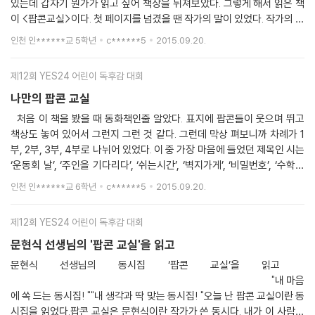
있는데 갑자기 뭔가가 읽고 싶어 책장을 뒤져보았다. 그렇게 해서 읽은 책
야지’라는 다짐을 했다. 또 이번에는 캔 콜라라는 시다. 나는 콜라를 그냥
또, ‘빨간지갑’이라는 동시를 읽어보니까 나도 그런 적이 있었던 것 같았다.
이 <팝콘교실>이다. 첫 페이지를 넘겼을 땐 작가의 말이 있었다. 작가의 말
삼겹살집에서 먹는데 콜라를 먹으면 삼겹살 맛이 나는 것이 나와 똑같다.
오래전 나도 핸드폰을 길에서 주웠다. 주인이 없으면 가질까 했는데 비밀
에선 교실 속 평범한 하루가 특별한 풍경으로 보였다 했다. ‘교실 속에서 강
또 차아아아 따는 맛도 느껴본 적이 있다. 이 시를 읽고, 콜라가 갑자기 먹
인천 인******교 5학년
c******5
2015.09.20.
번호가 있어서 경비실에 갖다 주었다. 나도 그때는 정말 창피해서 도망치
제로 투명인간이 되어야 했던 아이들’이란 문장을 보자 뭔가 마음에 찡하
고 싶어졌다. 빨간 지갑이라는 시는 처음에 독후감상문인 줄 알 정도로 길
듯 나왔는데, 이 동시에서도 나와 같은 마음이었을까? 상상이라는 동시
고 울린 느낌이 났다. 또 다음 장을 넘기니 차례가 있었다. <괴물들이 사는
었다. 그리고 그 시를 보면서 아! 이런 것도 시구나! 하면서 나도 저런 시를
에는 시험을 많이 틀려서 속상한 아들이 집에 돌아오면서 엄마가 괜찮다고
제12회 YES24 어린이 독후감 대회
교실>, <장사꾼 철봉이>, <태풍 축구>라는 제목이 있었다. 이 제목만 봐
써보고 싶었다. 다음에도 그 다음에도 계속계속 읽어도 팝콘 교실이라는
꼬옥 안아주는 상상을 했다. 아마도 아들은 혼나기 싫고 슬퍼서 엄마가 달
도 문현식 작가님은 상상력이 뛰어나고 해야 하나? 굉장히 흥미로웠다. 이
동시집은 질리지가 않았다. 나도 문현식 작가님처럼 멋진 동시를 쓰고 싶
나만의 팝콘 교실
래줬으면 하는 생각이 들었다. 나도 이 시처럼 나의 경험담을 넣어가며 시
시들은 정말 하나도 빠짐없이 재밌었으나 가장 인상 깊었던 시 2개가 있었
다.
처음 이 책을 봤을 때 동화책인줄 알았다. 표지에 팝콘들이 웃으며 뛰고
를 적고 싶다. 노란 하늘 병아리처럼 샛노란 하늘이 보일 때가 있다 나도
다. 동그란 아침 네모난 정문을 지나 네모난 교실로 갑니다. 아무도
책상도 놓여 있어서 그런지 그런 것 같다. 그런데 막상 펴보니까 차례가 1
모르게 학교에 우산 놓고 왔을 때 내가 아끼는 지우개를 잊어버렸을 때도
없는 교실 문을 열고 네모난 책상에 가방을 걸고 네모난 책을 꺼내 사물함
부, 2부, 3부, 4부로 나뉘어 있었다. 이 중 가장 마음에 들었던 제목인 시는
눈앞이 샛노래진다. 내 눈이 오늘만 하얀하늘을 노란하늘로 보고 싶은가보
에 넣습니다. 네모난 시계를 봅니다. 영호는 언제 올까, 책상에 걸터앉아
‘운동회 날’, ‘주인을 기다리다’, ‘쉬는시간’, ‘벽지가게’, ‘비밀번호’, ‘수학여
다. 내가 이 시를 쓴 이유는 이 시를 보는 사람들이 나와 공감됐으면 좋겠
네모난 창밖을 바라보며 가만히 기다립니다. 저기 영호가 보입니다! 멀리
행’등… 많은 시들의 제목이 마음에 들었다. 제목뿐만 아니라 내용까지 재
다는 생각이 들어서이다. 앞으로 지을 시들은 경험담뿐만 아니라 여러 가
인천 인******교 6학년
c******5
2015.09.20.
서 영호가 창문쪽으로 신발주머니 빙빙 돌립니다. 오늘 처음 동그란 아침
미있는 시들이 많이 있겠지? 어떤 재미있는 시들이 있을까? 1부에서는
지 주제로 이 시처럼 다양하게 지어볼 것이다.
입니다. 딱히 별다른 이유는 없었다. 이 시를 봤을 때 친한 친구를 기다리
가장 마음에 들었던 시 1위가 ‘구구단 시험’이다. 맨 마지막 행이 정말 재미
던 내가 떠올라 가슴에 팍! 하고 이 시가 박혔다. 두 번째 시는
제12회 YES24 어린이 독후감 대회
있고 독특했다. 7×3까지는 제대로 썼는데 7×4부터는 바꿔서 재미있게
비오는 아침 봄날 아침, 창밖에 비가 소리 없이 내립니다. 운동장은 봄비
써져 있었다. 어떻게 이런 생각을 했을까? 2위는 ‘감옥’이라는 시다. 이 시
문현식 선생님의 '팝콘 교실'을 읽고
에 푹 젖었습니다. 화단에 노루귀는 잎보다 꽃이 먼저 피어 비를 맞고 있습
는 마지막에 비유를 잘한 것 같다. ‘교실은 감옥이 된다’에서 비가와 아이들
문현식 선생님의 동시집 ‘팝콘 교실’을 읽고
니다. 창문까지 올라온 개나리가 오늘 아침에는 더 노랗게 보입니다. 모두
이 기분이 안 좋은 것을 감옥으로 비유한 것이 좋았다. 3위는 ‘벽지가게’이
"내 마음
자리에 앉아 가만히 책을 읽습니다. 선생님도 책을 읽습니다. 비가 오는 학
다. 이 시도 ‘구구단 시험’처럼 정말 창의적인 것 같다. 왜냐하면 ‘학생용으
에 쏙 드는 동시집! ""내 생각과 딱 맞는 동시집! "오늘 난 팝콘 교실이란 동
교, 특별한 일은 없는데 참 조용한 아침입니다. 이 시를 보고서 평화롭게
로 보시게요?’라는 말을 던져주고선 ‘학교집학원학교집학원’이라는 말을
시집을 읽었다.팝콘 교실은 문현식이란 작가가 쓴 동시다. 내가 이 사람을
앉아 여유롭게 공부를 하는 교실의 모습이 떠올랐다. 생각만 해도 몸이 으