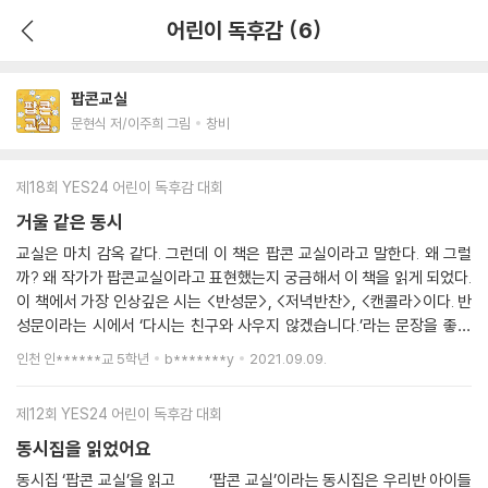
어린이 독후감 (6)
팝콘교실
문현식 저/이주희 그림
창비
제18회 YES24 어린이 독후감 대회
거울 같은 동시
교실은 마치 감옥 같다. 그런데 이 책은 팝콘 교실이라고 말한다. 왜 그럴
까? 왜 작가가 팝콘교실이라고 표현했는지 궁금해서 이 책을 읽게 되었다.
이 책에서 가장 인상깊은 시는 <반성문>, <저녁반찬>, <캔콜라>이다. 반
성문이라는 시에서 ‘다시는 친구와 사우지 않겠습니다.’라는 문장을 좋아
한다. 왜냐하면 이 문장은 모든 학생들의 마음을 나타내고 있기 때문이다.
인천 인******교 5학년
b*******y
2021.09.09.
두 번재 저녁 반찬이다. 제일 인상깊은 문장은 ‘도토리묵으로 제일 먼저 젓
가락 이동’이다. 나는 도토리묵의 식감을 싫어해서 이 이야기를 읽을 때 기
제12회 YES24 어린이 독후감 대회
분이 좋지 않았지만 오늘의 저녁 반찬이 궁금해져서 이 시가 인상 깊었다.
마지막으로 캔콜라는 4가지맛이라고 해서 궁금했는데 마지막에 ‘방금 먹
동시집을 읽었어요
은 삼겹살맛’이 무슨 맛이지 너무 궁금하기도 했다. 반성문과 비슷한 시를
동시집 ‘팝콘 교실’을 읽고 ‘팝콘 교실’이라는 동시집은 우리반 아이들