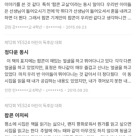
써보겠다. 휴전 조금만 더 조금만 더 우탕탕탕 문이 뚫린다 우와 시간이
이야기를 쓴 것 같다. 특히 ‘팝콘 교실’이라는 동시 말이다. 우리반 아이들
이렇게 짧을줄 몰랐다 물도 더 마실 껄 좀 더 놀걸 화장실도 갈걸 결국 수
은 선생님이 들어오시기 전에 막 뛰다가 선생님이 들어오셔서 혼을 내려고
업시간에 결국 잠이온다
하면 더 뛴다. 그래서 팝콘 기계안의 팝콘이 우리반 같다고 생각하니깐 팝
콘 기계를 볼 때마다 웃음이 난다. 이 동시집을 지은 문현식이라는 분은 정
강원 강******교 4학년
6*****6
2015.09.23.
말 장난꾸러기이고, 창의력이 뛰어난 것 같다. 또 호기심이 많은 것 같다고
생각한다. 그리고 초등학교 교사로 일해서 그런지 아이들의 속마음까지 알
제12회 YES24 어린이 독후감 대회
고 있어서 이런 동시를 쓸 수 있었던 것 같다. 나는 이 동시집 중에서 가장
재미있다기보다는 진짜 친구를 배려해 주는 방법을 깨닫게 해준 동시인
정다운 동시
‘우정’이란 동시가 마음에 들었다. 나는 그냥 우정은 친구와 싸우지 않고,
이 책의 표지에는 팝콘이 재밌는 얼굴을 하고 뛰어다니고 있다. 각각 다른
폭력 쓰지 않는 그런 것과 절친 같은 것만 우정인 줄 알았는데 똥싼 친구를
얼굴을 하고 있었지만, 표정은 하나같이 매우 즐겁고 신나는 얼굴을 하고
배려해 주는 것도 우정이라니!! 나는 4학년이여서 바지에 똥을 싸는 아이
있었다. 마치 우리 반 아이들이 뛰어다니는 것 같아서 더 정다웠다. 이 동
는 없지만 만약 그런 일이 생긴다면 꼭 이 동시집의 아이처럼 할 것이다. 또
시집을 읽을 때 내가 공감하는 내용도 있었지만, 내가 겪어보지 못한 내용
나와 똑같은 시가 있었다. 벽지 가게라는 동시다. 나는 학교 학원 집이라는
도 있었다. 이 동시들 중에서 ‘괴물들이 사는 교실’이라는 동시가 제일 재밌
인천 인******교 6학년
c******5
2015.09.20.
벽지와 똑같은 생활을 하고 있다. 나는 “아 ~ 나도 학교 끝나고 집에 가면
었다. 친구들을 못생긴 괴물로 보고 선생님은 괴물 나라의 대왕이라고 비
천국이 따로 없겠지~"라는 생각도 해보기도 한다. 그렇지만 그 바람은 이
유를 했다. 내내 보는 동안 지루하지 않았던 동시이다. 또, ‘쩔어’라는 동시
루어지지 않고 있다. 아마도 부모님이 하시는 말을 듣고 내 예상으로는 절
제12회 YES24 어린이 독후감 대회
는 우리가 자주 쓰는 말이라서 공감이 잘 됐다. 글쓴이가 시험 52점을 맞았
대로 그런 일은 없을 것이다. 그래서 나는 다른 학교 끝나고 집에 가는 아이
다고 했을 때 내가 그 시험지를 가지고 있는 것처럼 떨리고, 부모님께 혼나
팝콘 아저씨
들을 보면서 부럽다는 생각도 했지만 내가 손해보는 것이 아닌 나중에 다
냐고 물었더니 아니라고 해서 더 놀랐다. 왜냐하면 우리 집은 60점을 맞아
평소에 시집은 책을 읽기는 싫으나, 왠지 평화로워서 뭔가를 읽고 싶으면
도움이 될 것이라고 생각해 보니깐 학교에서 집으로 가는 아이들이 괜히
도 혼나기 때문이다. ‘내비게이션’이라는 동시는 엄마가 차조심해라, 선생
시집을 읽고는 한다. 주말에 여느 때와 같이 아무것도 하지 않으며 뒹굴고
안쓰러웠다. 그래서 나는 그냥 ‘나의 미래에 도움이 되는데 뭘, 열심히 다녀
님 말씀 잘 들어라, 싸우지 마라 등의 잔소리를 내비게이션으로 비유했다.