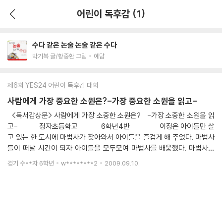
어린이 독후감 (1)
수다 같은 논술 논술 같은 수다
박기복 글/황중환 그림
예담
제6회 YES24 어린이 독후감 대회
사람에게 가장 중요한 소원은?-가장 중요한 소원을 읽고-
<독서감상문> 사람에게 가장 소중한 소원은? -가장 소중한 소원을 읽
고- 정자초등학교 6학년4반 이정은 아이들만 살
고 있는 한 도시에 마법사가 찾아와서 아이들을 즐겁게 해 주었다. 마법사
들이 떠날 시간이 되자 아이들을 모두모여 마법사를 배웅했다. 마법사는
아이들에게 선물 한 가지를 주었는데 그것은 소원 한 가지를 말하면 이루
경기 수**자 6학년
w********2
2009.09.10.
어진다는 것 이였다. 아이들이 모여 고민을 한끝에 자기들이 말하는 소원
은 모두 이뤄지게 해달라는 소원이었다. 마법사는 그 소원을 들어주고 떠
나버렸다. 아이들을 자기가 원하는 대로 모두 이루어지니 기뻐했다. 어느
것이든 말만하면 바로 눈앞에 나오니 더 이상 바랄게 없었다. 하지만 시간
이 지나면서 아이들이 점점 삶의 희망을 삶의 재미를 잃어가는 것 이었다.