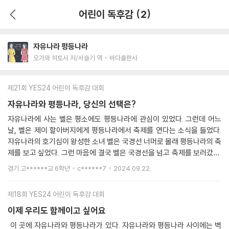
어린이 독후감 (2)
자유나라 평등나라
오가와 히토시 저/서슬기 역
바다출판사
제21회 YES24 어린이 독후감 대회
자유나라와 평등나라, 당신의 선택은?
자유나라에 사는 벨은 평소에도 평등나라에 관심이 있었다. 그런데 어느
날, 벨은 제이 할아버지에게 평등나라에서 축제를 연다는 소식을 들었다.
자유나라의 호기심이 왕성한 소녀 벨은 국경선 너머로 몰래 평등나라의 축
제를 보고 싶었다. 그런 마음에 결국 벨은 국경선을 넘고 축제를 보러갔다.
벨이 국경선을 넘은 그날 평등나라의 소녀 쿠와 그녀의 고양이 로스가 함
경기 고******교 6학년
c******7
2024.09.22.
께 축제를 구경하고 있었다. 그 시각 쿠는 공연을 보고 있었다. 쿠는 점점
공연에 빠져들었고 자신의 고양이 로스가 사라진지도 몰랐다. 뒤늦게 쿠는
제18회 YES24 어린이 독후감 대회
로스가 사라졌다는 것을 알았고 쿠는 황급히 로스를 찾기 시작했다. 그렇
게 찾던 중 쿠는 로스와 비슷한 고양이를 발견했고 그 고양이를 따라 숲으
이제 우리도 함께이고 싶어요
로 들어갔다. 그곳에서 쿠는 벨을 만났다. 그 때 쿠의 발밑에서 고양이 소리
이 곳에 자유나라와 평등나라가 있다. 자유나라와 평등나라 사이에는 벽