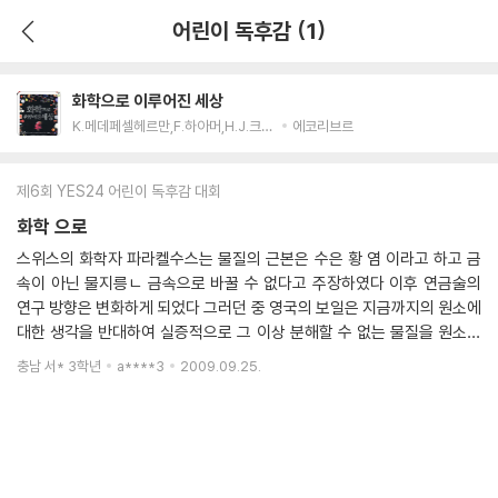
어린이 독후감 (1)
화학으로 이루어진 세상
K.메데페셀헤르만,F.하아머,H.J.크바드베크제거 저/권세훈 역/유국현 감수
에코리브르
제6회 YES24 어린이 독후감 대회
화학 으로
스위스의 화학자 파라켈수스는 물질의 근본은 수은 황 염 이라고 하고 금
속이 아닌 물지릉ㄴ 금속으로 바꿀 수 없다고 주장하였다 이후 연금술의
연구 방향은 변화하게 되었다 그러던 중 영국의 보일은 지금까지의 원소에
대한 생각을 반대하여 실증적으로 그 이상 분해할 수 없는 물질을 원소라
할 것을 제안했다 이것이 근대 화학의 출발점이다 이로써 종래의 원소에
충남 서* 3학년
a****3
2009.09.25.
대한 생각은 크게 흔들리기 시작했다 물질의 변화를 과학적으로 설명하여
근대 화학의 기토를 세운 사람은 프랑스의 라부아지에였다 그 게기가 된
것은 그의 연소에 대한 과학적인 설명이었다 그 당시에는 독일의 슈탈이
주장한 연소설인 플로지스톤 설이 믿어지고 있었다 플로지스톤 설에 의하
면 물질이 연소한다 함은 물질이 공기와 반응하면서 물질 속에 있던 플로