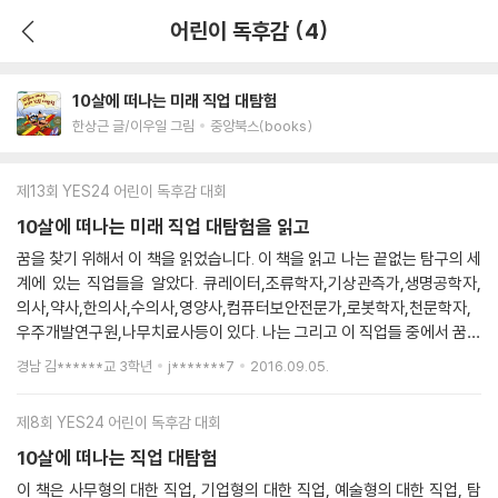
어린이 독후감 (4)
10살에 떠나는 미래 직업 대탐험
한상근 글/이우일 그림
중앙북스(books)
제13회 YES24 어린이 독후감 대회
10살에 떠나는 미래 직업 대탐험을 읽고
꿈을 찾기 위해서 이 책을 읽었습니다. 이 책을 읽고 나는 끝없는 탐구의 세
계에 있는 직업들을 알았다. 큐레이터,조류학자,기상관측가,생명공학자,
의사,약사,한의사,수의사,영양사,컴퓨터보안전문가,로봇학자,천문학자,
우주개발연구원,나무치료사등이 있다. 나는 그리고 이 직업들 중에서 꿈도
찾았다. 내 꿈은 우주개발연구원이다. 그래서 이 책은 자기 꿈을 찾지 못 한
경남 김******교 3학년
j*******7
2016.09.05.
형, 누나, 동생들에게 추천한다. 내가 적은 직업만이 아니라 다양한 직업이
많으니 꼭 보면 종을 것 같다. 그리고 이 책은 내가 되고 싶은 직업에 대해
제8회 YES24 어린이 독후감 대회
자세하고 간단하게 성명 되어 있어서 정말 좋다. 이 책의 중심내용은 내 꿈
을 찾는 것이고 만들어진 이유는 꿈을 못 찾은 청소년들을 위해 직업에 대
10살에 떠나는 직업 대탐험
해서 한번쯤 생각해보라고 만들어진 것 같다. 어쨌든 이 책은 한마디로 내
이 책은 사무형의 대한 직업, 기업형의 대한 직업, 예술형의 대한 직업, 탐