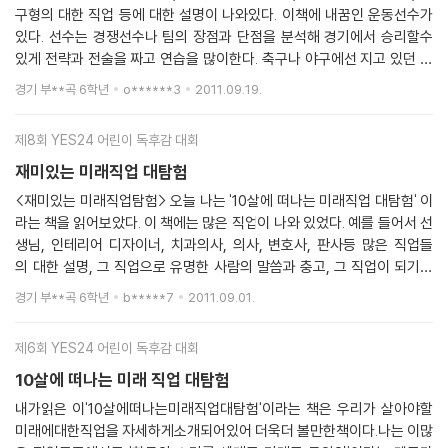
꿈을 찾기에 도움이 되는 책이다. 그리고 내가 우주개발연구원이 되려면
구형의 대한 직업 등에 대한 설명이 나와있다. 이책에 내꿈인 운동선수가
책을 하루 3권씩 읽고 우주에 대한 책도 많이 읽고 분석도 많이 많이 해야
있다. 선수는 경쟁선수나 팀의 장점과 단점을 분석해 경기에서 승리할수
겠다.
있게 전략과 전술을 짜고 연습을 많이한다. 축구나 야구에선 지고 있던 게
임을 역전할때의 짜릿함은 이루 말할수 없다. 나도 그렇다. 축구를 하다가
경기 부**곡 6학년
o******3
2011.09.19.
역전을 하면 기분이 좋다. 내가 축구선수가 되려면 체력을 키우기 위해 운
동을 하고 음식을 잘 섭취해야 한다. 하지만 나는 편식을 잘해서 체력이 약
제8회 YES24 어린이 독후감 대회
하다. 그 한가지 운동을 집중적으로 연습해야 한다. 나는 주말에 축구를 즐
겨한다. 하다보니 나도 어느정도 실력이 늘은것 같다. 이 책에는 운동선수
재미있는 미래직업 대탐험
말고도 여러가지 직업들이 있다,
<재미있는 미래직업탐험> 오늘 나는 '10살에 떠나는 미래직업 대탐험' 이
라는 책을 읽어보았다. 이 책에는 많은 직업이 나와 있었다. 예를 들어서 선
생님, 인테리어 디자이너, 치과의사, 의사, 변호사, 판사등 많은 직업들
의 대한 설명, 그 직업으로 유명한 사람의 말씀과 충고, 그 직업이 되기위
해서 필요한 것이 나와있었다. 그중에서도 나는 패션디자이너를 자세히 읽
경기 부**곡 6학년
b*****7
2011.09.01.
었다. 패션이 유명한 나라는 패션피아 라는 나라이라고 한다. 패션디자이
너가 되려면 체력이 강해야 한다고 한다. 그리고, 패션디자이너가 되려면,
제6회 YES24 어린이 독후감 대회
다른 사람의 생각을 배끼지 말고, 자신의 이미지를 잘 생각하여야 한다고
한다. 한마디로 상상력이 뛰어나야 한다고 한다. 이 말을 들으니 왠지 자신
10살에 떠나는 미래 직업 대탐험
이 없어졌다. 나는 상상력을 그다지 잘하는 것도 아니기 떄문이다. 하지만
내가읽은 이'10살에떠나는미래직업대탐험'이라는 책은 우리가 살아야할
옷으로 꼭 유명해 질 자신은 자신감을 충만하다. 그리고 유명한 패션디자
미래에대한직업을 자세하게소개되어있어 더욱더 볼만한책이다.나는 이많
이너의 말씀을 읽어보니 더 자신감이 생겼다. 나는 옷을 만드게 되면 옷을