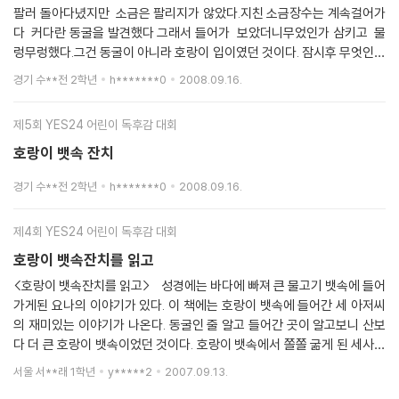
지 않고 세 사람이 힘을 합쳐 호랑이 뱃속에서 탈출할 뿐아니라 호랑이까
팔러 돌아다녔지만 소금은 팔리지가 않았다.지친 소금장수는 계속걸어가
지 잡는다. 아무리 어려운 일이 닥쳐도 정신 차리고 헤쳐 나가면 뭐든지 할
다 커다란 동굴을 발견했다 그래서 들어가 보았더니무었인가 삼키고 물
수 있을것 같다.
렁무렁했다.그건 동굴이 아니라 호랑이 입이였던 것이다. 잠시후 무엇인가
대굴대굴 굴러들어와 쿵! 하고 떨어졌다. 그것은 사람 이였다. "아이고 여
경기 수**전 2학년
h*******0
2008.09.16.
가 어데라 고마?"하면서 두리번 거리거든 반가운 마음에 서로 인사 했
다."이보래요.나는 금강산 아래 사는 소금장수인데 , 거기는 누구래요?'
제5회 YES24 어린이 독후감 대회
"내는 태백산 아래사는 숯장수 입니더."그때 또 바닥이 출렁출렁 그러더
니 또 무었인가 데굴데굴 굴러와 쿵! 하고 떨어졌다."아이고 여기가 어디래
호랑이 뱃속 잔치
유?'라고 하고서는 서로 인사를 하고 "내는 금강산 아래 사는 소금장수입
경기 수**전 2학년
h*******0
2008.09.16.
니더." 내는 태백산 아래 사는 숯장수 입니더 댁은 누구래요?" "내는 소백
산 아래 사는 대장장이 입니더" 셋은 그곳에서 어떻게 살 것인가 의논 했다.
그때 소금 장수 에 배에서 배꼽 시계가울렸다.그래서 세 명에 장수 들은 호
제4회 YES24 어린이 독후감 대회
랑이 모양의 조각으로 불을 피워서 밧있게 먹었다.그런데 진짜 호랑이 고
호랑이 뱃속잔치를 읽고
기가 맛있을까? 나는 고기가 맛이 없을 것 갔다.
<호랑이 뱃속잔치를 읽고> 성경에는 바다에 빠져 큰 물고기 뱃속에 들어
가게된 요나의 이야기가 있다. 이 책에는 호랑이 뱃속에 들어간 세 아저씨
의 재미있는 이야기가 나온다. 동굴인 줄 알고 들어간 곳이 알고보니 산보
다 더 큰 호랑이 뱃속이었던 것이다. 호랑이 뱃속에서 쫄쫄 굶게 된 세사람
은 호랑이 뱃살을 도려내어 구워먹는다. 대장장이 아저씨가 살을 도려내
서울 서**래 1학년
y*****2
2007.09.13.
고, 소금장수 아저씨가 소금을 뿌리고 숯장수 아저씨가 숯불을 피워 맛있