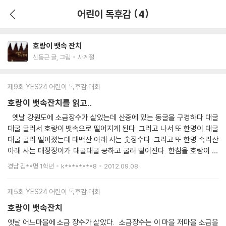
어린이 독후감 (4)
호랑이 뱃속 잔치
신동근 글, 그림
사계절
제9회 YES24 어린이 독후감 대회
호랑이 뱃속잔치를 읽고..
옛날 강원도에 소금장수가 살았는데 산중에 있는 동굴을 구경하다 대굴
대굴 굴러서 호랑이 뱃속으로 떨어지게 된다. 그러고 나서 또 한명이 대굴
대굴 굴러 떨어졌는데 태백산 아래 사는 숯장수다. 그리고 또 한명 속리산
아래 사는 대장장이가 대굴대굴 쿵하고 굴러 떨어진다. 한참을 호랑이 뱃
속에 있던 세사람은 배가 고파져서 대장장이는 낫으로 호랑이 뱃속 고기를
경남 김**명 1학년
k********8
2012.09.08.
도려내고, 소금장수는 소금을 뿌려 간을 하고 숯장수는 숯불을 피워 고기
를 구워 먹는다. 호랑이는 뱃속에서 생살이 도려지고 불까지 피워 펄쩍펄
제5회 YES24 어린이 독후감 대회
쩍 뛰다 똥을 싸며 죽는데 똥속에서 세사람이 쑹하고 밖으로 나온다. 호랑
이는 죽게 되고 마을사람들과 소금장수, 숯장수, 대장장이가 잔치를 한다
호랑이 뱃속잔치
는 내용이다. 이 책은 너무 재미있다. 커다란 호랑이에게 잡혔음에도 굴하
옛날 어느마을에 소금 장수가 살았다. 소금장수는 이 마을 저마을 소금을