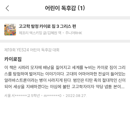
어린이 독후감 (1)
고고학 탐정 카이로 짐 3 그리스 편
제프리 맥스키밍 글/김혜원 역
주니어RHK
제19회 YES24 어린이 독후감 대회
카이로짐
이 책은 사파리 모자에 배낭을 짊어지고 세계를 누비는 카이로 짐이 그리
스를 탐험하며 벌어지는 이야기이다. 고대의 어마어마한 전설이 들어있는
알라바스트론이라는 병이 사라지게 된다. 범인은 티탄 족의 절대적인 신이
되어 세상을 지배하겠다는 야심에 불탄 고고학자이자 악당 넵튠 본이다.
넵튠 본이 그리스 아테네 고고학 박물관에서 알라바스트론을 훔치는데 그
서울 서******교 5학년
m******0
2022.08.27.
알라바스트론에는 티탄들이 들어 있다. 그 병을 열면 티탄들이 신이 되
게 해준다는 이야기가 있어 넵튠 본이 알라바스트론을 훔친거다. 카이로
짐이 알라바스트론을 훔친 넵튠 본을 잡으러 그리스로 출발한다. 카이로짐
이 넵튠 본을 찾아 알라바스트론을 뺏어서 다시 그 박물관에 다시 가져다
놓으면 좋겠다이 책은 사파리 모자에 배낭을 짊어지고 세계를 누비는 카이