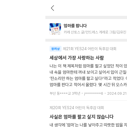
엄마를 팝니다
카레 산토스 글/안드레스 게레로 그림/김유진
제21회 YES24 어린이 독후감 대회
장려상
세상에서 가장 사랑하는 사람
나는 이 책 제목처럼 엄마를 팔고 싶었던 적이 있
내 속을 엄마한테 꺼내 보이고 싶어서 입이 근질
‘잔소리만 하는 엄마를 팔고 싶다!’라고 적었다
엄마를 판다고 적어서 올렸다. 몇 시간 뒤 오스카
람은 바로 ‘검은 그림자’였다. 최신형 휴대폰과
부산 동****교 3학년
j********6
2024.09.21
기로 하였다. 악어 서점은 영화 상영관 끝에 있
당황스러워서 자기는 ‘파란 두더지’가 아니라고 
제20회 YES24 어린이 독후감 대회
했다. 줄리는 못마땅해하면서 다음 손님과 거래할
다. 사실 엄마를 마음속 깊이 사랑하고 있을 테니
사실은 엄마를 팔고 싶지 않습니다
마보다는 숙제가 팔고 싶다. 다음 거래는 과연 
내 생각에 '엄마'는 나를 낳아주고 따뜻한 밥을