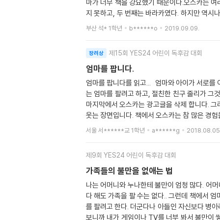
마가 너무 책을 강요했기 때문이다.오스카는 여러
지 못하고, 두 번째는 바라카였다. 하지만 역시
줄리가 오스카 집에서 자게 되었다. 줄리 가방에
부산 석* 1학년
b******o
2019.09.09.
스카는 결심을 했다. 엄마를 팔지 않겠다고. 엄
기엔 이렇게 적혀 있었다. '아들을 팝니다. 나이
제15회 YES24 어린이 독후감 대회
장려상
일 좋아하는 음식은 네 가지맛 피자이고 일찍 자는
싶은 말은 나 김다율은 절대 엄마를 팔지 않을 
엄마를 팝니다.
엄마를 팝니다를 읽고... 엄마와 아이가 서로를 이해할 수 있는 책입니다. 주인공 오스카 팔로마와 줄리는 컴퓨터에
는 엄마를 팔려고 하고, 절친한 친구 줄리가 그것을 도와줍니다. 결국 첫번째 고객, 검은 그림자를 만나지만 오스카는 얼떨결에 도망치
마지막에서 오스카는 광고글을 삭제 합니다. 그러다 엄마가 올린 '아들을 팝니다'라는 광고글을 보게됩니다. 제일 재미있었던 부분은 오스카가 엄마가 올린 이 광고를 보고 마구
웃는 장면입니다. 책에서 오스카는 참 많은 경험을 합니다. 고객을 네번이나 만나고 다른엄마와 바꾸려고도 하고 친구 줄리가 한동안 집에서 지내기도 하고 말이죠.. 줄리는 컴퓨
터를 매우 잘 합니다. 광고를 같이 올린사람이 바로 줄리지요.. 
서울 서******교 1학년
a******g
2018.08.05
있습니다. 줄리가 병아리콩을 좋아하는 반면 오스카는 병아리콩을 싫어합니다. 이책을 읽으며 오스카는 어떨게 엄마를 팔생각을 했을까 오스카의 생각이 재미있었습니다. 나도
엄마를 팔고 싶을 때가 가끔있는데.. 엄마가 잔
제9회 YES24 어린이 독후감 대회
가족들의 불만을 없애는 법
나는 어머니와 누나한테 불만이 엄청 많다. 어머
다 해도 가족을 팔 수는 없다.. 그런데 책에서 
를 팔려고 한다. 더군다나 아들인 자신보다 병아
보니까 내가 게임이나 TV를 너부 봐서 불만이 