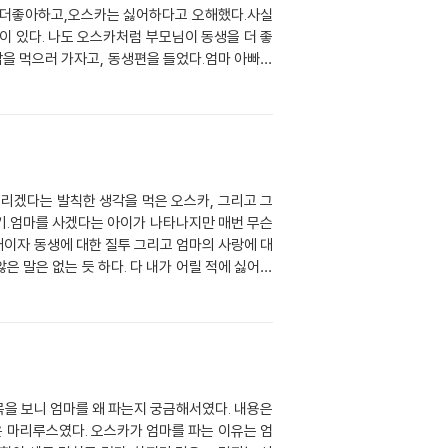
에게 엄마를 판다고 응답했다. 바라카는 오스카에게
만 더좋아하고,오스카는 싫어하다고 오해했다.사실
호 웃었다. 그 이유는 줄리가 오스카의 집에서 산
이 있다. 나도 오스카처럼 부모님이 동생을 더 좋
 사람이 없다고 느낀다. 그리고 엄마를 파는 광고
을 먹으러 가자고, 동생편을 들었다.엄마 아빠를
리할 수밖에 없는 엄마의 마음을 더 헤아려야겠다.
처음에는 오스카의 마음을 이해할 수 없었지만 엄
 몇 달 전에 엄마가 수술을 받은 적이 있다. 그때
는 것을 알수있었다.오스카는 검은그림자와 쌍둥
나 혼자 둥실둥실 떠다니는 마음이었다. 그때 깨달
 엄마의 허락도없이 엄마를 파는것은 잘못됐다고
못 참겠다. 이 글을 다 쓰자마자 엄마에게 달려가
 일중 빨래, 그리고 반찬만들기 등을 도와줘야 겠
리겠다는 발칙한 생각을 먹은 오스카, 그리고 그
기.엄마를 사겠다는 아이가 나타나지만 매번 무슨
애이자 동생에 대한 질투 그리고 엄마의 사랑에 대
않은 말은 없는 듯 하다. 다 내가 어릴 적에 싫어했
되어 간다는 것이 어떻게 보면 서글프면서도 참으로
이겠지만 어쨌든 부모된 입장에서 아이의 입장에 서
신 깨우쳐 주려고 한 행동에 대해선 정말 뿌듯하기
목을 보니 엄마를 왜 파는지 궁금해서였다. 내용은
 마리루스였다. 오스카가 엄마를 파는 이유는 엄