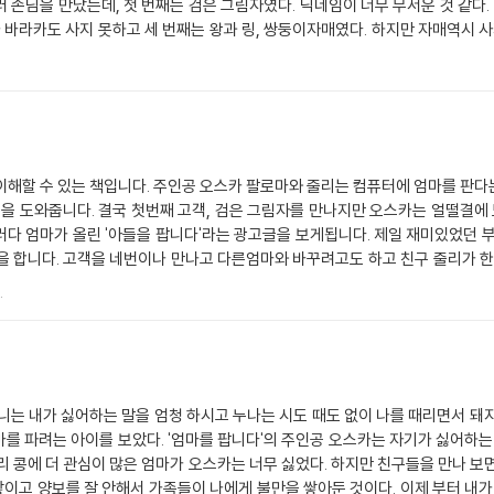
 손님을 만났는데, 첫 번째는 검은 그림자였다. 닉네임이 너무 무서운 것 같다. 
나 바라카도 사지 못하고 세 번째는 왕과 링, 쌍둥이자매였다. 하지만 자매역시 사
서 사진이 떨어졌는데, 그것은 바로 검은 그림자였다. 검은 그림자는 바로 줄리의
마를 팔려는 사업이 실패했기 때문이다. 어찌됬든 오스카는 광고표를 지웠다. 순간
는 열살 반. 아주 잘 생기고 똑똑하긴 하지만 게으르고 화도 잘 냅니다. 집안일은
 걸 정말 싫어합니다.' 그것을 본 오스카는 아마도 기가 막히고 웃길 것 같다. 
것이다!!엄마 사랑해~
 엄마를 판다는 광고글을 올립니다. 오스카는 남들이 부러워하
고 맙니다. 그리고 세번 더 고객을 만나고,
줄리는 책을 좋아하고, 오스카의 동생인 병아리콩도 좋아합니다. 이 병아리콩이라는 별명은 오스카와 줄리만 알고
.
소리를 할때입니다.. 오스카와 엄마가 잘 지냈으면 좋겠고, 나도 엄마와 잘 지내야
니는 내가 싫어하는 말을 엄청 하시고 누나는 시도 때도 없이 나를 때리면서 돼
엄마를 파려는 아이를 보았다. '엄마를 팝니다'의 주인공 오스카는 자기가 싫어하
리 콩에 더 관심이 많은 엄마가 오스카는 너무 싫었다. 하지만 친구들을 만나 보
쌓이고 양보를 잘 안해서 가족들이 나에게 불만을 쌓아둔 것이다. 이제 부터 내가