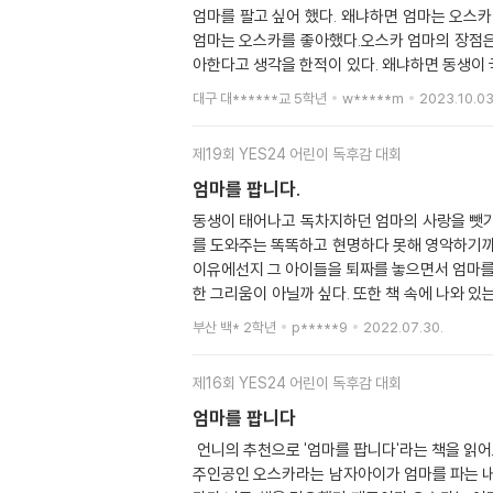
해 손님을 확인했는데 ‘바라카’라는 손님이 엄마
엄마를 팔고 싶어 했다. 왜냐하면 엄마는 오스
엄마가 코를 후비냐, 욕을 하냐 등 많은 걸 물
엄마는 오스카를 좋아했다.오스카 엄마의 장점은 
다고 했기 때문이다. 줄리와 오스카는 잘 적응했
아한다고 생각을 한적이 있다. 왜냐하면 동생이
도 삭제했다.오스카가 완벽한 사람이 없다는 것을
팔고 싶을 정도는 아니였지만 조금은 화가 나기
대구 대******교 5학년
w*****m
2023.10.03
만약 내가 숙제를 제때제때 한다면 엄마는 잔소리를
마가 오스카를 사랑한다는것을 깨닫는 것을 보
나는 엄마가 집에 안 계시자 눈물이 났다. 하루
이 아이가 오스카엄마를 사겠다는 것을 거절했
았다. 사실 나는 엄마를 지극히 사랑한다는 걸.
제19회 YES24 어린이 독후감 대회
생각하기 때문이다.만약에 진짜로 엄마를 팔았으면
서 꼭 안아줘야겠다. 그리고 외칠 것이다.“엄마,
다고 생각했다.
엄마를 팝니다.
동생이 태어나고 독차지하던 엄마의 사랑을 뺏기
를 도와주는 똑똑하고 현명하다 못해 영악하기까
이유에선지 그 아이들을 퇴짜를 놓으면서 엄마를 
한 그리움이 아닐까 싶다. 또한 책 속에 나와 있는
고 겪었던 일임에도 불구하고 어른이 되어 한 아
부산 백* 2학년
p*****9
2022.07.30.
아이러니 하지 않을 수 없는 것 같다.오스카 역
서 한층 더 이해할 수 있는 기회가 되지 않았나
제16회 YES24 어린이 독후감 대회
짝이 없었다 싶다. 내 아이가 줄리 같은 죽마고
엄마를 팝니다
언니의 추천으로 '엄마를 팝니다'라는 책을 읽어
주인공인 오스카라는 남자아이가 엄마를 파는 내