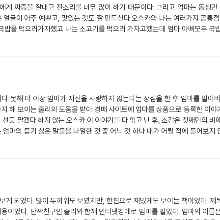
랑 교환하자고 했다. 돈은 없지만 숙제를 대신 해준다고 했다. 드디어 바라카
카에게 짜증을 잘내고 잔소리를 너무 많이 하기 때문이다. 그리고 엄마는 동생
어봤다. 오스카는 생각해보고 내일 알려준다고 했다. 저녁 시간인데 엄마가 하하호
얼굴이 아주 예쁘고, 맛있는 것도 잘 만드신다.오스카와 나는 여러가지 공통점
다. 그런데 줄리가 오스카에게 너희 엄마는 참 좋다고 하자 오스카는 이제 완벽한
 국밥을 먹으러가자했고 나는 소고기를 먹으러 가자고했는데 엄마 아빠모두 국밥
 알게 되어서 정말 다행이다. 그리고 나도 이제 엄마를 팔지 않고 나에게 잔소
때문에 엄마 아빠가동생을 더 좋아하는 것같다고 생각했다.그리고 이글을 읽고 
.
 하지 않을 것이다. 그런데 나는 나 자신을 탓하지 않고 죄 없는 엄마 탓만 했다.
고 이해하게 되었다. 마지막에는 오스카엄마가 적극적으로 오스카에게 사랑한다
라도 엄마가 없으니 집이 끝없이 넓고 어두운 우주처럼 느껴졌다. 그리고 우주에 
기 때문이다.나는이책을보고 오스카처럼 따라하면 않된다고생각한다.왜냐하면
 엄마는 언제나 귀찮을 텐데도 나를 챙겨주시고, 넘치는 사랑을 주신다. 아무래도 
 밥도 굶어야 되고, 더 많이 외로울 것이다.나는 앞으로 엄마에게 잘하고 집안
 세상에서 가장 많이 사랑해요!”라고.
다 못해 더 이상 엄마가 자신을 사랑하지 않는다는 상심을 한 후 엄마를 팔아버
지 해 보이는 줄리의 도움을 받아 경매 사이트에 엄마를 상품으로 등록한 이야
선듯 팔겠다 하지 않는 오스카.이 이야기를 다 읽고 난 후, 소감은 첫째만의 비
 엄마의 듣기 싫은 말들을 나열한 것 중 어느 것 하나 내가 어릴 적에 들어보지 
이의 부모가 되면서 나 역시 내 부모와 별반 다르지 않는 잔소리쟁이 부모가 
시 이제 겨우 11살이지만 그 역시 자기 부모처럼 그렇게 되어 갈 것은 자명한 일
 싶다.줄리 역시 엄마 없는 설움을 알기에 오스카의 어리석은 선택을 제지하는 대
우를 만난다면 더 없이 좋겠다는 생각을 하면서 흐뭇하게 책을 덮었던 것 같다
보게 되었다. 많이 두꺼워도 보였지만, 한편으로 재밌게도 보이는 책이었다. 제
용이었다. 단짝친구인 줄리와 함께 인터넷경매로 엄마를 팔았다. 엄마의 이름은