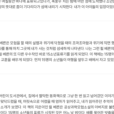
 며칠동안 바다에 표류되고있다가, 폭풍우 치는 밤에 어떤 섬에 도착했다 소
고 프랑스인의 오두막으로 데려가서 먹을 것을 주고, 그녀의 이야기를 들었다.
앙의 뜻대로 좀더 기다리다가 섬에 내리기 시작한다. 내가 이 아이들의 입장이었
 구하러 갔다. 그런데 드니팬이 표범에게 잡힌 것 이다. 브리앙은 표범의 날카로
들은 족장과 섬의 이름, 머무를 곳을 정하고, 겨울을 대비해서 식량과 여우털 
브리앙이 너무 대단하다. 드니팬은 자신을 구해준 브리앙이 무척 고마웠다. 브리
도했다. 나중에는 도니판이 브리앙이 두 번째 촌장이 된일로 (첫번째 촌장은 
 아직도 섬에 있었다. 소년들은 악당이 어디에 있을지 몰랐기 때문에 오두막에
선장의 배신으로 목숨을 잃을뻔한 사람인 케이트 아줌마가 악당 월스턴 무리들이 
 전체가 흔들거리는 것 같았다. 팬은 갑자기 이상한 행동을 보였다. 문을 열어보
은 도니판을 다시 찾아서 둘은 좋은사이가 되고, 악당들을 죽이고, 2년만에 
, 에번즈,케이트,그리고 소년들은 계획을 세웠다. 악당 로크와 포브스는 프랑
해서 그곳에서 모여 살것같다. 나도 탐험을 참 좋아하는데 언젠가는 나도 무인도에
되고, 무서울 것 이다. 에번즈와 케이트는 숨고, 소년들이 악당들을 맞이했다. 그
 악당들이 싸우는 것은 매우 위험했다. 매우 격렬했던 싸움이 끝난 후, 세번호의
조사를 통해 마치 그곳에 내가 사는 것처럼 섬세하게 나타낸다. 나는 그런 쥘 베른의
케이트는 체어맨 섬을 탈출하게 된다. 나는 이 체어맨 섬을 탈출할 때 가족들에게
쥘 베른의 또 다른 우수작인 바로 15소년표류기를 읽게 되었다. 이 책에는 15
 같다. 이렇게 소년들은 이번 체어맨 섬에서의 생활에서 귀
는 교훈을 배우게 되었다. 먼저 15명의 소년들이 여행을 앞두고 배에서 자고 있었
 시작되었다. 거센 바람이 불면서 큰 파도가 배를 덮칠 위기에 놓였다. 그런데 
살펴보았다. 안타깝게도 그 곳은 섬 이였다. 실망을 뒤로 한 채 그들은 구조를 청
이들도 살 집과 학교등을 지었다 그렇게 해서 잘 지내고 있었는데 갑자기 도니
칠 뒤 익숙하지 않은 여자의 목소리에 깜짝 놀란 브리앙은 그 여자의 소리가 나
리앙을 보면서 외쳤다. 브리앙은 일단 그 여자와 함께 집으로 갔다. 무슨일이 있었
어린이 도서관에서, 집에서 짤막한 동화책으로 그냥 한 번 읽고 넘어갔던 이야기를 
각났다. 브리앙은 재빨리 도니판이 있는 곳으로 가서 도니판을 구라고 악당들을
과 맞닥드렸을 때, 머릿속으로 어렸을 때 엄마가 읽어주고, 내가 읽어주던 추억이 
칠 수 있었다. 나는 마치 내가 이 모험을 그 소년들과 함께 한 것처럼 느껴졌다
 소개가 보였다. 이 책의 지은이인 쥘 베른은 공상과학모험소설의 아버지로 불린다
 하면 불가능한 일도 없다”는 걸 알았고 위험한 상황에서도 ‘함께’니까 위기를
책이다. 15명의 소년들의 표류가 시작된 것은 어느 날 밤이다. 배를 묶어둔 밧줄