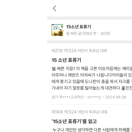
15소년 표류기
쥘 베른 글/권영상 편
효리원
제21회 YES24 어린이 독후감 대회
15 소년 표류기
줼 베른 지음1.이 책을 고른 이유처음에는 재미
아주머니.에번즈 아저씨가 나옵니다아이들이 모험
에게 쫓기고 있을때 도니판이 총을 쏴서 자크를 
기내어 자기 잘못를 털어놓는게 대견하다.흫민진
무 착하다.아이들이 너무 착하다.너무 재밌다.
경기 옥****교 6학년
m****y
2024.08.28.
대로 말하지 못했을 것이다.내가 만약 브리앙 이
력하는 사람이고 또 긍정적이다.자크는 장난꾸러기
제18회 YES24 어린이 독후감 대회
이 책이 제일 재밌다. 위험한데 잘 다닌다.사람은
'15소년 표류기'를 읽고
누구나 개인만 생각하면 다른 사람에게 피해를 주