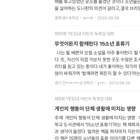
배를 묶고있었던 로프를 풀었던 것이다 소년들은
개 팬을 따라가서 쓰러진 여자를 발견한다. 그리
을 싫어하는 도니판의 의견이 갈리고,결국 브리
악당들을 보았다고 했다. 브리앙은 드니팬 일행을
이었다. 물론나는 브리앙의 편이었을 것이다소년
충북 왕* 6학년
w**8
2020.08.09.
가 날 정도에 상처에도 불구하고 드니팬을 구한 
고, 총알을 아끼기 위해서 식량은 함정으로 잡기
고 악당들이 있는지 살펴보았다. 그런데 악당들은
떠나게 됬다 며칠뒤, 자신이 타고있던 배의 부
일 밤, 태풍이 세차게 불어댔다. 오클랜드 언덕
제10회 YES24 어린이 독후감 대회
를 타고 집으로 갈수있다고 말했다 그렇게 브리앙
즈이고,게이트와 같이 살아남은 사람이다. 이튿날
커서 선원이되서, 그 섬(체이먼섬)을 다시 탐험
무엇이든지 함께한다 15소년 표류기
집으로 악당들이 걸어오고 있다면 나는 매우 긴장
나는 쥘 베른의 모험 소설을 아주 좋아한다. 쥘 베른은 모험을 할 때의 설렘과 위기에 닥쳤을 때의 조마조마함과 위기에 직면 했을 때의 대처법과 해결하는 기쁨 등을 잘 표현한
들과 에번즈,케이트는 악당들과 싸웠다. 소년들과
다. 또, 자신이 직접 가보지 못한 곳도 수많은 
필요한 짐들을 싣었다. 그리고 소년들과 에번즈,
리1)을 읽고 있는 중이다.내가 좋아하는 작가의 
위기에 처할 까봐 떨리기도 했을 것
않아 싸워가며 ‘함께라면 뭐든지 할 수 있다’라
어 놓은 밧줄을 모르고 풀어버렸다. 이렇게 모험은
경기 안******교 5학년
y**i
2013.09.20.
서 육지로 가자! 서둘러!” 라고 소리쳤다.하지만 브리앙의 의견은 달랐다. 결국 싸움이 일어났다. 큰 형 고든이 진정시켰지만 아직 둘은 분이 풀리지 않았다. 드디어 육지에 도착
을 했다. 먼저 그들은 육지가 섬인지 아닌지를 
제9회 YES24 어린이 독후감 대회
사람이 남긴 지도와 펜, 그리고 책상들을 보고 
살고 있는 곳에서 바로 반대편 쪽으로 갔다. 며
개인의 행동이 단체 생활에 미치는 영향
게 쫓기고 있어요! 제발 살려주세요!” 라고 브
주제: 개인의 행동이 단체 생활에 미치는 영향 
있을 것이라고 했다. 순간 브리앙은 도니판에 생
학교 도서관에서 ‘15소년 표류기’라는 책 제목
스가 배를 고쳐줘서 2년 만에 소년들은 모험을 마
과 생각이 들었다. 빌려온 책을 펴자마자 지은이
다면 재규어에게 먹힐 뻔 했고, 또 이 모험에서 혼자였다면 죽을 수도 있었을 것이다. “뭐든지 함께
이 책은 15명의 소년들의 표류 이야기를 다룬 