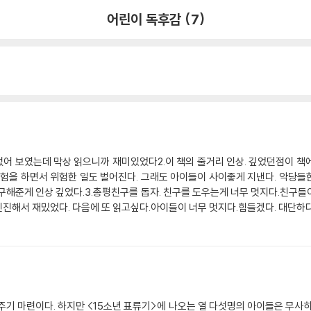
어린이 독후감 (7)
없어 보였는데 막상 읽으니까 재미있었다2.이 책의 줄거리 인상. 깊었던점이 책
을 하면서 위험한 일도 벌어진다. 그래도 아이들이 사이좋게 지낸다. 악당들
구해준게 인상 깊었다.3.총평친구를 돕자. 친구를 도우는게 너무 멋지다.친구
진해서 재밌었다. 다음에 또 읽고싶다.아이들이 너무 멋지다.힘들겠다. 대단하다
진짜 너무 재밌다.내가 만약 이런 상황에 처했다면?그래도 칭구들과 같이 있어서
라면? 자크에게 사실대로 말하라고 말했을 것이다. 도니판은 성격이 살짝 까칠한
다. 또 읽고 싶을 정도로 재밌다. 만화책처럼 재밌다. 또 읽어도 재밌을것같다.
 도우면서 살아야됀다.사람은 성실 해야한다. 음! 그래야 한다. 사람은 마음이 넒어
기 마련이다. 하지만 <15소년 표류기>에 나오는 열 다섯명의 아이들은 무사히