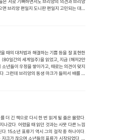
년들은 서로 기뻐하면서도 브리앙의 의견과 브리앙
 그녀의 이름은 케이트였고, 그녀가 쓰러지기 전에
으면 브리앙 편일지 도니판 편일지 고민되는 대목
운 발톱에 긁혀 피가 났지만 드니팬을 구했다. 피
등을 준비했다. 기름은 바다표범의 지방으로 구하
앙은 소년들과 커다란 연을 만들었고, 그 연을 타
고든이였다 고든:나이가 가장많은 소년)몇몇 무리와
서 불안하고 따분한 하루하루를 보냈다. 11월27
이 섬에 와있다고 말했고, 월스턴이 타고있던 배
니 어떤 남자가 흠뻑젖어있었다. 그의 이름은 에번
집으로 돌아가게 된다 내 생각에는 나중에 소년들은
스인의 오두막 쪽으로 걸어오고 있었다. 만약 우리
서 살아보고, 이런 책을 써보고 싶다.
 다음,악당들을 잡았다. 악당 6명이 남았다.소년
 보트를 찾았다. 2,3일에 걸쳐 옮겨진 보트에는
 (80일간의 세계일주)을 읽었고, 지금 (해저2만
 돌아갈 수 있어서 매우 신나고, 바다를 항해하다
명의 소년들이 우정을 쌓아가고, 때로는 의견이 맞지
중한 경험을 얻었다.
다. 그런데 브리앙의 동생 마크가 들떠서 배를 묶
그 순간 앞에 육지가 보였다. 그러자 도니판이 “어
하려다가 죽은 사람의 뼈를 발견하였다. 그리고 그
판이 따로 살겠다고 해서 그들은 브리앙과 친구들이
는 쪽으로 갔다. 여자는“살려주세요 저는 악당들에
는지 물어보았다. 그 여자는 해적들이 이 섬에 와
더 긴 책으로 다시 한 번 읽게 될 줄은 몰랐다.
 총으로 무찔렀다. 그리고 여자와 같이 있던 에반
지나갔다. 어렸을 때 읽던 것과는 사뭇 다른 느낌
. 그 중 가장 많이 싸웠던 도니판과 브리앙이 없었
. 15소년 표류기 역시 그의 걸작 중 하나이다.
을 자크가 끊으며 소년들의 표류가 시작되었다. 가