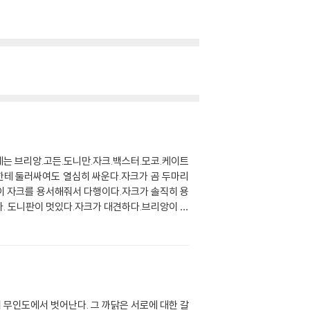
에는 브리앙.고든.도니만.자크.백스터.모코.케이트
한테 둘러싸여도 열심히 싸운다.자크가 곰 두마리
들이 자크를 용서해줘서 다행이다.자크가 솔직히 용
. 도니판이 멋있다.자크가 대견하다.브리앙이 너
 견딜것 같다.내가 만약 자크라면?무서워서 사실
 성격인것 같다. 브리앙은 모든걸 다 해낼려고 노
 다른 책도 읽어보고 싶다. 내가 읽었던 책 중에
야 한다. 음! 그렇고 말고 역시 그래야 한다.
 무인도에서 벗어난다. 그 까닭은 서로에 대한 갈