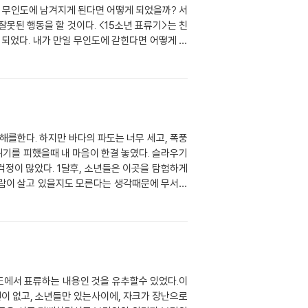
이 무인도에 남겨지게 된다면 어떻게 되었을까? 서
잘못된 행동을 할 것이다. <15소년 표류기>는 친
 되었다. 내가 만일 무인도에 갇힌다면 어떻게 하
고, 식량도 구해볼 거다. 그리고 구조신청을 할거
맞대고 지금 상황부터 해결하자고 말할거다. 싸우
것처럼 술술 써진다. 글은 쓰면 쓸수록 재미있는 것
하지만 솔직히 속으로는 너무도 소심하고 여린 소녀
갇힌 소년들을 생각하면 아찔한 생각이 든다. 만
, 긴글도 써 보고, 새로운 경험들 투성이었다. <
해를한다. 하지만 바다의 파도는 너무 세고, 폭풍
위기를 피했을때 내 마음이 한결 놓였다. 슬라우기
걱정이 많았다. 1달후, 소년들은 이곳을 탐험하게
 사람이 살고 있을지도 모른다는 생각때문에 무서울
두막이었다. 또 오두막에서 프랑스인이 살았던 흔적
너무 작았던 동굴을 확장했다. 작업은 아주 잘 진
고 차분한 고든이 대통령으로 뽑힌다. 곧 6월이 시
눈이 많이 쌓여 소년들은 프랑스인의 오두막에서 나
자신의 비밀을 털어놓고,모코가 우연히 그 이야기를
 대통령 선거가 시작 된다. 드니팬은 자신이 대통령
도에서 표류하는 내용인 것을 유추할수 있었다.이
회를 열었다. 하지만 드니팬과 클로스는 사냥을 하
이 없고, 소년들만 있는사이에, 자크가 장난으로
 있는 것을 본다. 그 사이 남은 소년들은 고든의