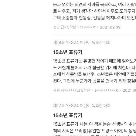
등과 얽히는 의견의 차이를 극복하고, 여러 사람
로 싸우고, 자기 생각만 하면서 아무도 도와주지 
구의 소중함과 협동심, 갈등을 헤쳐나가며 도전하
였을까? 라고. 처음으로 생각해 본 순간이었다.
충남 금* 5학년
t******f
2021.09.09.
다. 소년들처럼 역할을 분담해서 구조신청을 하
는것 보다 사는게 더 중요하니까 내 말을 들어 줄
제18회 YES24 어린이 독후감 대회
같다. 평소에 글쓰는 것을 귀찮아 했는데 지금 
이기 때문에 브리안을 존경하게 되었다. <15
15소년 표류기
일 실사판이었다면 더 스릴 넘치고 설렘이 가득할 
15소년 표류기는 유명한 책이기 때문에 읽어보게
15소년 표류기>는 내 인생 최고의 소설책이다.
도 거칠게 불어서 배가 침몰할 위기에 처한다. 
호에서 하룻밤을 보낸후, 소년들은 배안에 짐들을
된다. 그런데 누군가가 냇물을 건너기 위해 징검
것 같다. 곧 캄캄한 저녁이 되고, 소년들은 어
서울 서******교 5학년
e*********0
2021.0
이 발견되었다. 모험을 떠난 소년들이 무사히 돌
행이 되었고, 소년들은 이 섬 곳곳에 이름을 붙여
제17회 YES24 어린이 독후감 대회
작되고, 소년들은 즐겁게 눈싸움을 하였다. 이때
갈 수 없었다. 소년들이 정말 지루했을 것 같다
15소년 표류기
듣게 된다. 내가 자크라면 브리앙이 어떤 반응을 
15소년 표류기 나는 이 책을 논술 선생님의 
이 될 것이라고 예상했지만 브리앙이 대통령으로 
책의 시작은 브리앙(유일한 프랑스 아이)의 동
러 떠나버렸고, 저녁이 되어 돌아오게 된다. 드