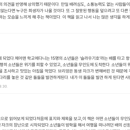
의 의견을 반영해 상의했기 때문이다. 만일 배려심도, 소통능력도 없는 사람들
않는다면 누구든 희생자가 나올 것이다. 또 그 잘못된 행동을 덮으려고 또 다른 
는 모습을 느끼게 해 주는 책이었다. 이 책을 읽고 나서 나는 많은 생각을 하게
 나라면 침착하게 대처할 수 있었을거다. 친구들과 함께 집을 만들어 불을 피우
는 게 최우선이다. 친구들과 당연히 의견대립도 있고 말싸움도 하겠지만 머리를 
 것 같다. 이 책을 읽고 글을 쓰는 이 순간 마치 내손이 마법의 의해 움직이는 
이 순간의 내가 너무 자랑스럽다. 난 브리안을 닮고 싶다. 사실 난 용감한 척을 
소년 표류기>가 실사판이라고도 생각해 보았는데 아니어서 서운했지만, 무인도에 
것 같다. 이 책을 읽으면서 여태까지 안 해 본 생각도 해 보고, 귀찮음도 극복하고
 되었다.체어맨 학교에다니는 15명의 소년들은 ‘슬라우기호’라는 배를 타고 항
다행히 소년들은 위기를 피할 수 있었고, 소년들을 무인도에 도착한다. 소년들이 
 조사하고 맛있는 아침을 먹었다. 브리앙은 동생 자크가 변해버린 것 때문에 
다리를 놓은 것 같은 돌들을 발견하게된다. 내가 이 돌들을 발견 하게 된다면
떤 덤불 속에서 자게된다. 아침이 되고 일어나 보니 그것은 덤불이 아닌 어떤 오
8.30.
아온 후, 소년들 은 보금자리를 만들기 시작했다. 또 15명의 소년들이 살기에는 
주기로 한다. 그 다음에는 이 체어맨 섬의 대통령을 뽑았다. 체어맨 섬의 꼼꼼하
 나도 책 속으로 들어가서 눈싸움을 하고 싶다는 생각이 들었다. 얼마 후에는 
. 10월이 되자 체어맨섬은 완전히 예전모습으로 돌아왔다. 자크는 브리앙에게 
보일지 몰라서 긴장할 것 같다. 모코는 그 비밀을 지키기로 했다. 그리고 2번째
추천으로 읽어보게 되었다처음에 표지와 제목을 보고,이 책은 어떤 소년들이 무인
뽑혀 실망한다. 곧 2번째 겨울이 시작된다. 8월에는 가족호에서 스케이트 대
생 자크의 장난으로 시작되었다 소년들이 방학을 해서 여행을 떠나려던 배의 선원
니팬과 같이다니는 일행은 프랑스인의 오두막을 떠나고, 우연히 남자 2명이 쓰러져