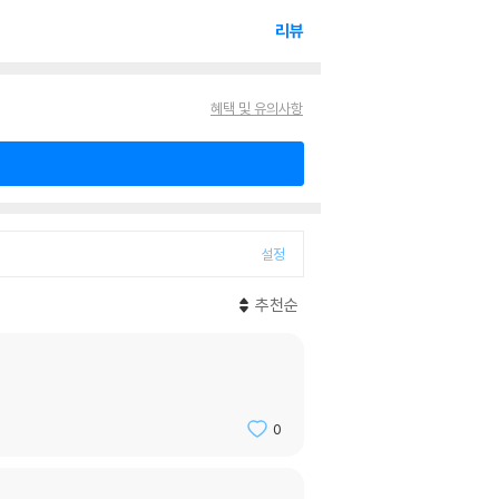
리뷰
혜택 및 유의사항
설정
추천순
0