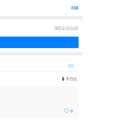
리뷰
혜택 및 유의사항
설정
추천순
0