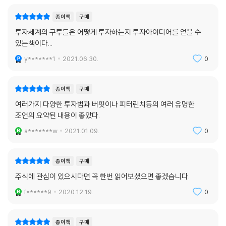
종이책
구매
투자세계의 구루들은 어떻게 투자하는지 투자아이디어를 얻을 수
있는책이다...
y*******1
2021.06.30.
0
종이책
구매
여러가지 다양한 투자법과 버핏이나 피터린치등의 여러 유명한
조언의 요약된 내용이 좋았다.
a*******w
2021.01.09.
0
종이책
구매
주식에 관심이 있으시다면 꼭 한번 읽어보셨으면 좋겠습니다.
f******9
2020.12.19.
0
종이책
구매