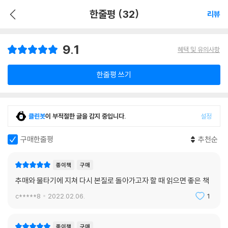
한줄평 (32)
리뷰
9.1
혜택 및 유의사항
한줄평 쓰기
클린봇
이 부적절한 글을 감지 중입니다.
설정
구매한줄평
추천순
종이책
구매
추매와 물타기에 지쳐 다시 본질로 돌아가고자 할 때 읽으면 좋은 책
c*****8
2022.02.06.
1
종이책
구매