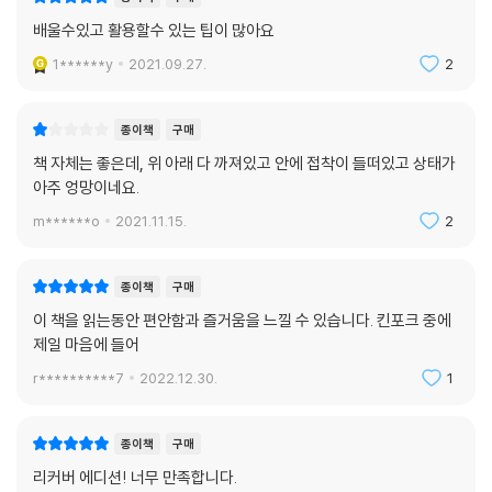
배울수있고 활용할수 있는 팁이 많아요
1******y
2021.09.27.
2
종이책
구매
책 자체는 좋은데, 위 아래 다 까져있고 안에 접착이 들떠있고 상태가
아주 엉망이네요.
m******o
2021.11.15.
2
종이책
구매
이 책을 읽는동안 편안함과 즐거움을 느낄 수 있습니다. 킨포크 중에
제일 마음에 들어
r**********7
2022.12.30.
1
종이책
구매
리커버 에디션! 너무 만족합니다.