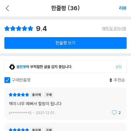
한줄평 (36)
리뷰
9.4
혜택 및 유의사항
한줄평 쓰기
클린봇
이 부적절한 글을 감지 중입니다.
설정
구매한줄평
추천순
종이책
구매
책이 너무 예뻐서 힐링이 됩니다
s*********5
2021.12.01.
2
종이책
구매