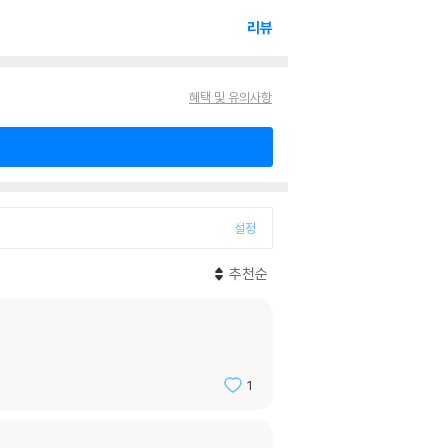
리뷰
혜택 및 유의사항
설정
추천순
1