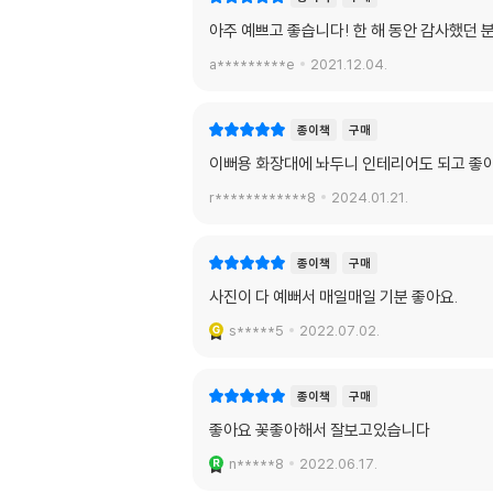
아주 예쁘고 좋습니다! 한 해 동안 감사했던
a*********e
2021.12.04.
종이책
구매
이뻐용 화장대에 놔두니 인테리어도 되고 좋
r************8
2024.01.21.
종이책
구매
사진이 다 예뻐서 매일매일 기분 좋아요.
s*****5
2022.07.02.
종이책
구매
좋아요 꽃좋아해서 잘보고있습니다
n*****8
2022.06.17.