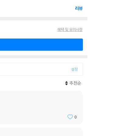
리뷰
혜택 및 유의사항
설정
추천순
0