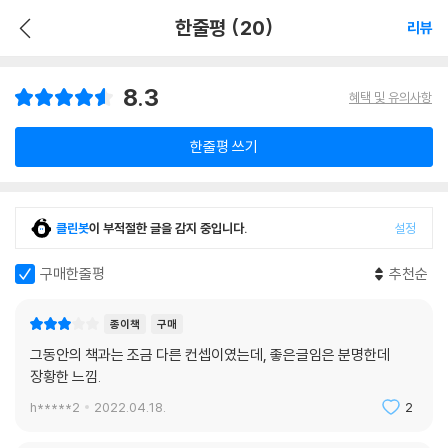
한줄평 (20)
리뷰
8.3
혜택 및 유의사항
한줄평 쓰기
클린봇
이 부적절한 글을 감지 중입니다.
설정
구매한줄평
추천순
종이책
구매
그동안의 책과는 조금 다른 컨셉이였는데, 좋은글임은 분명한데
장황한 느낌.
h*****2
2022.04.18.
2