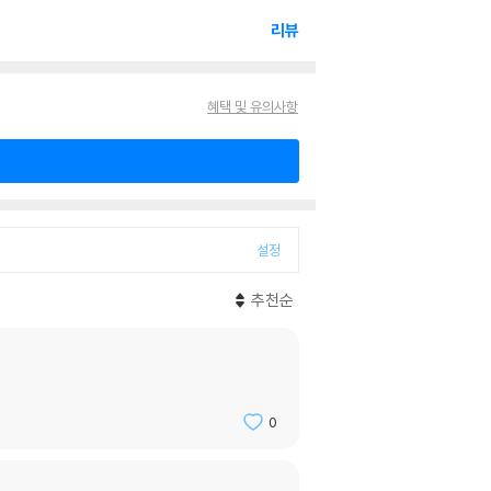
리뷰
혜택 및 유의사항
설정
추천순
0