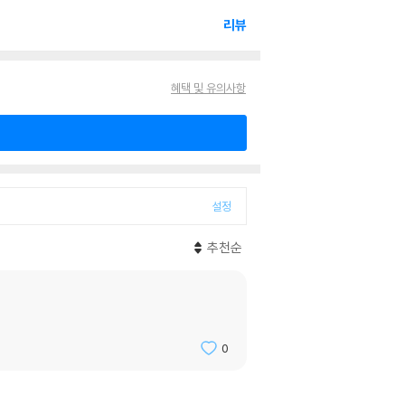
리뷰
혜택 및 유의사항
설정
추천순
0