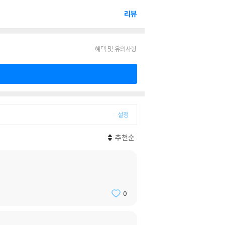
리뷰
혜택 및 유의사항
설정
추천순
0