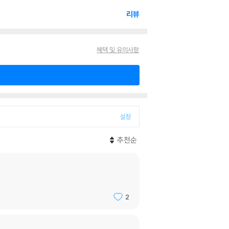
리뷰
혜택 및 유의사항
설정
추천순
2