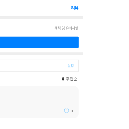
리뷰
혜택 및 유의사항
설정
추천순
0