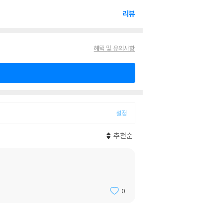
리뷰
혜택 및 유의사항
설정
추천순
0