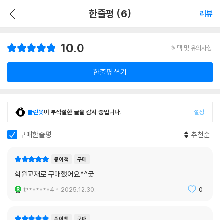
한줄평 (6)
리뷰
10.0
혜택 및 유의사항
한줄평 쓰기
클린봇
이 부적절한 글을 감지 중입니다.
설정
구매한줄평
추천순
종이책
구매
학원교재로 구매했어요^^굿
t*******4
2025.12.30.
0
종이책
구매