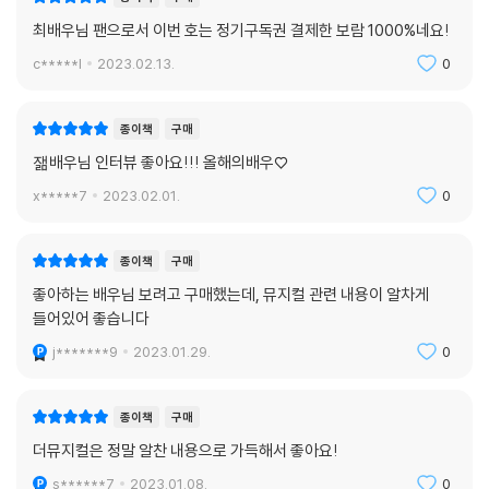
최배우님 팬으로서 이번 호는 정기구독권 결제한 보람 1000%네요!
c*****l
2023.02.13.
0
종이책
구매
잶배우님 인터뷰 좋아요!!! 올해의배우♡
x*****7
2023.02.01.
0
종이책
구매
좋아하는 배우님 보려고 구매했는데, 뮤지컬 관련 내용이 알차게
들어있어 좋습니다
j*******9
2023.01.29.
0
종이책
구매
더뮤지컬은 정말 알찬 내용으로 가득해서 좋아요!
s******7
2023.01.08.
0