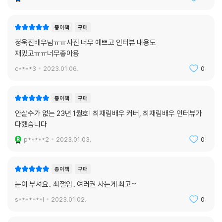
종이책
구매
정욱진배우님ㅠㅠ사진 너무 예쁘고 인터뷰 내용도
재밌고ㅠㅠ너무좋아용
c****3
2023.01.06.
0
종이책
구매
안살수가 없는 23년 1월호! 최재림배우 커버, 최재림배우 인터뷰가
다했습니다
p*****2
2023.01.03.
0
종이책
구매
눈이 부셔요.. 최잴임.. 여러권 사는게 최고~
s*******l
2023.01.02.
0